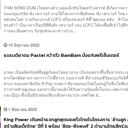
THAI SONG DUM (ไทยทรงดำ) คอลเล็กชันใหม่สร้างสรรค์ ที่เกิดจากคว
ของกลุ่มบริษัท คิง เพาเวอร์ ภายใต้โครงการเพื่อสังคม ‘คิง เพาเวอร์ ไทย 
พลังคนไทย’ ร่วมกับแบรนด์ LCFC หรือเลสเตอร์ ซิตี้ ฟุตบอล คลับ ทำไม
ทรงดำ? เป็นเวลาเกือบปีที่ทีมคิง เพาเวอร์ และ LCFC ได้ลงพื้นที่เข้าไปศึก
รายละเอียดต่างๆ กับชุมชนและชาวบ้าน...
10 มิถุนายน 2022
แบรนด์ยาดม Pastel คว้าตัว BamBam นั่งแท่นพรีเซ็นเตอร์
ยาดม เป็นผลิตภัณฑ์ที่อยู่คู่กับคนไทยมานาน เป็นของฝากขึ้นชื่อจากประ
หากใครติดตามรายการวาไรตี้ต่างๆ ของเกาหลี ที่นำเสนอชีวิตแบบเรียลิตี
ต่างๆ ของเหล่าศิลปิน K-Pop จะพบว่ามียาดมของไทยโผล่อยู่ในซีนใดซีน
การถ่ายทำอยู่เสมอ นอกจากนี้ยาดมยังได้รับความนิยมทั้งในประเทศเกาหลี
และญี่ปุ่น ซึ่งเมื่อมีนักท่องเที่ยวเดินทางมาประเทศไทย มั...
1 มิถุนายน 2022
King Power เดินหน้าแจกลูกฟุตบอลทั่วไทยในโครงการ ‘ล้านลูก 
สร้างฝันเด็กไทย’ ปีที่ 5 พร้อม ‘ลีซอ-พีรพงศ์’ 2 ตำนานไทยลีกร่ว