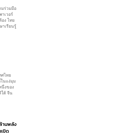
ามร่วมมือ
เพาเวอร์
ต้อง ไทย
ษาเรียนรู้
เทศไทย
้ในแง่มุม
หนึ่งของ
ใต้ จีน
ล้านพลัง
มเปิด