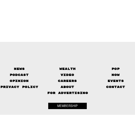
News
Wealth
Pop
Podcast
Video
Now
Opinion
Careers
Events
Privacy Policy
About
Contact
FOR ADVERTISING
MEMBERSHIP