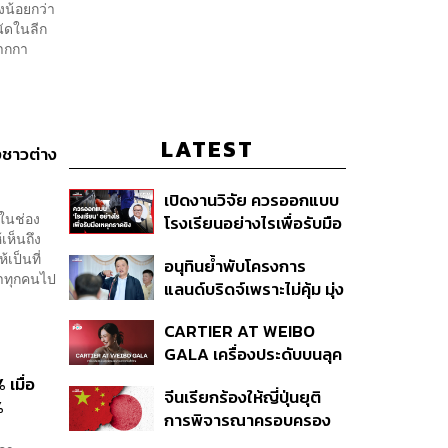
งน้อยกว่า
นัดในลีก
ปากกา
LATEST
งชาวต่าง
เปิดงานวิจัย ควรออกแบบ
งในช่อง
โรงเรียนอย่างไรเพื่อรับมือ
เห็นถึง
เหตุกราดยิง
ป็นที่
อนุทินย้ำพับโครงการ
พาทุกคนไป
แลนด์บริดจ์เพราะไม่คุ้ม มุ่ง
พัฒนา Missing Link
CARTIER AT WEIBO
รองรับอ่าวไทย-อันดามัน
GALA เครื่องประดับบนลุค
พรมแดงของแขกคน
เมื่อ
จีนเรียกร้องให้ญี่ปุ่นยุติ
สำคัญ
%
การพิจารณาครอบครอง
อาวุธนิวเคลียร์