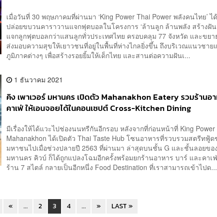
คลินิก
เมื่อวันที่ 30 พฤษภาคมที่ผ่านมา ‘King Power Thai Power พลังคนไทย’ ได
ปล่อยขบวนคาราวานแจกฟุตบอลในโครงการ ‘ล้านลูก ล้านพลัง สร้างฝันเ
แจกลูกฟุตบอลกว่าแสนลูกทั่วประเทศไทย ครอบคลุม 77 จังหวัด และขยายพ
ส่งมอบความสุขให้เยาวชนที่อยู่ในพื้นที่ห่างไกลยิ่งขึ้น ถึงบริเวณแนวช
ภูมิภาคต่างๆ เพื่อสร้างรอยยิ้มให้เด็กไทย และสานต่อความฝันเ...
1 ธันวาคม 2021
คิง เพาเวอร์ มหานคร เปิดตัว Mahanakhon Eatery รวมร้านอา
คาเฟ่ ให้เอนจอยได้ในคอนเซปต์ Cross-Kitchen Dining
มีเรื่องให้ได้แวะไปช่องนนทรีกันอีกรอบ หลังจากที่ก่อนหน้าที่ King Power
Mahanakhon ได้เปิดตัว Thai Taste Hub โซนอาหารที่รวบรวมสตรีทฟู้ด
มหาชนไปเมื่อช่วงปลายปี 2563 ที่ผ่านมา ล่าสุดบนชั้น G และชั้นลอยข
มหานคร คิวบ์ ก็ได้ถูกแปลงโฉมอีกครั้งพร้อมยกร้านอาหาร บาร์ และคาเฟ่ 
ร้าน 7 สไตล์ กลายเป็นอีกหนึ่ง Food Destination ที่เราสามารถเข้าไปด..
«
...
2
3
4
...
»
LAST »