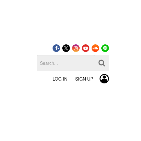
LOG IN
SIGN UP