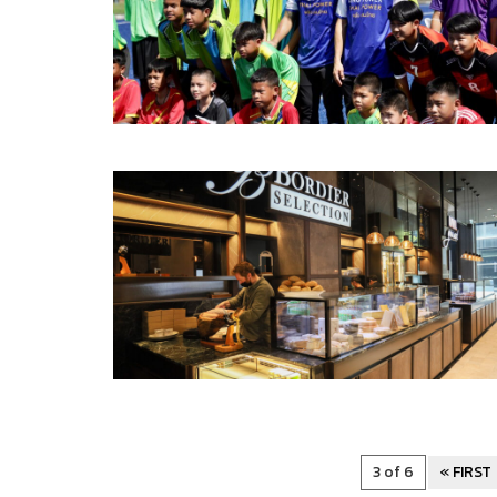
3 of 6
« FIRST