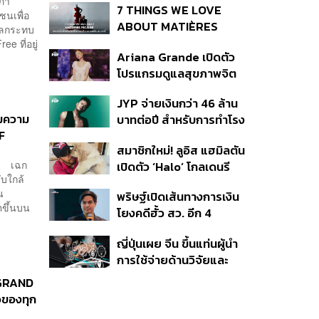
ะภา
7 THINGS WE LOVE
ชนเพื่อ
ABOUT MATIÈRES
งผลกระทบ
FÉCALES
ee ที่อยู่
Ariana Grande เปิดตัว
โปรแกรมดูแลสุขภาพจิต
สำหรับคนในอุตสาหกรรม
JYP จ่ายเงินกว่า 46 ล้าน
ดนตรี
็มความ
บาทต่อปี สำหรับการทำโรง
F
อาหารออร์แกนิกในบริษัท
สมาชิกใหม่! ลูอิส แฮมิลตัน
้!! เฉก
เปิดตัว ‘Halo’ โกลเดนรี
ับใกล้
ทรีฟเวอร์ตัวใหม่
น
พริษฐ์เปิดเส้นทางการเงิน
ตขึ้นบน
โยงคดีฮั้ว สว. อีก 4
จังหวัด พบ ส.อบจ.
ญี่ปุ่นเผย จีน ขึ้นแท่นผู้นำ
อำนาจเจริญโอนเงินให้เจ้า
การใช้จ่ายด้านวิจัยและ
หน้าที่ กกต. ฝ่ายสืบสวน
พัฒนาโลก กวาดสัดส่วน
 GRAND
งานวิจัยถูกอ้างอิงสูงสุด
ของทุก
แซงสหรัฐฯ