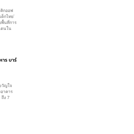
้คิกออฟ
ด็กไทย’
ื้นที่การ
ายแดนใน
หาร บาร์
ขวัญใจ
องอาคาร
ถึง 7
.