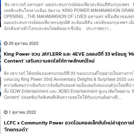
‘คิง เพาเวอร์ มหานคร’ เผยประสบการณ์ท่องเที่ยวสะท้อนสีสันกรุงเทพฯ ท
เดสติเนชันใจกลางเมือง จัดงาน ‘KING POWER MAHANAKHON GRA
OPENING…THE MAHANAKHON OF LIVES มหานคร หนึ่งเดียวของทุกค
มอบประสบการณ์ท่องเที่ยวครบทุกมิติ สะท้อนสีสัน เสน่ห์ของกรุงเทพฯ เมื
นักเดินทางทั่วโลกและคนไทยต้องมาเช็กอิน ประกาศควา...
29 ตุลาคม 2022
King Power ชวน JAYLERR และ 4EVE ฉลองปีที่ 33 พร้อมชู ‘M
Content’ เสริมความสดใสให้ภาพลักษณ์ใหม่
คิง เพาเวอร์ ได้ฤกษ์ฉลองครบรอบปีที่ 33 ของแบรนด์ไปอย่างเป็นทางกา
แคมเปญ King Power 33rd Anniversary Delights & Surprises 2022 และปี
ความพิเศษกว่าเดิมกับการจับมือกับสองค่ายเอ็นเตอร์เทนเมนต์รุ่นใหม่ที่น
ทั้ง QOW Entertainment และ XOXO Entertainment ชูแนวคิดใหม่ผ่าน ‘
Content’ ปล่อยซิงเกิลพิเศษที่เติมความสดใสให้กับแบรนด์อย่างที...
1 ตุลาคม 2022
LCFC x Community Power อวดโฉมคอลเล็กชันใหม่ล่าสุดภายใต
‘ไทยทรงดำ’