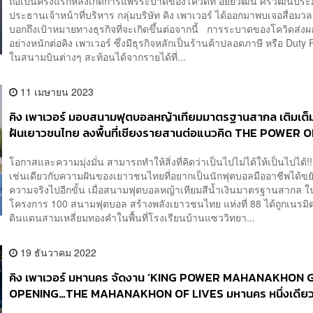
ถือเป็นครั้งแรกหลังเกิดการแพร่ระบาดของโควิดที่ อัยยวัฒน์ ศรีวัฒนปร
ประธานเจ้าหน้าที่บริหาร กลุ่มบริษัท คิง เพาเวอร์ ได้ออกมาพบเจอสื่อมวล
บอกถึงเป้าหมายทางธุรกิจที่จะเกิดขึ้นต่อจากนี้ การระบาดของโควิดส่
อย่างหนักต่อคิง เพาเวอร์ ซึ่งมีธุรกิจหลักเป็นร้านค้าปลอดภาษี หรือ Duty Fr
ในสนามบินต่างๆ สะท้อนได้จากรายได้ที่...
11 เมษายน 2023
คิง เพาเวอร์ มอบสนามฟุตบอลหญ้าเทียมมาตรฐานสากล เติมเต
ฝันเยาวชนไทย ลงพื้นที่เชียงรายสานต่อแนวคิด THE POWER O
POSSIBILITIES [ADVERTORIAL]
โอกาสและความมุ่งมั่น สามารถทำให้สิ่งที่คิดว่าเป็นไปไม่ได้ให้เป็นไปได
เช่นเดียวกับความฝันของเยาวชนไทยที่อยากเป็นนักฟุตบอลมืออาชีพได้ขย
ความจริงไปอีกขั้น เมื่อสนามฟุตบอลหญ้าเทียมสีน้ำเงินมาตรฐานสากล ใ
โครงการ 100 สนามฟุตบอล สร้างพลังเยาวชนไทย แห่งที่ 88 ได้ถูกเนรมิ
ดินแดนสามเหลี่ยมทองคำในพื้นที่โรงเรียนบ้านแซววิทยา...
19 ธันวาคม 2022
คิง เพาเวอร์ มหานคร จัดงาน ‘KING POWER MAHANAKHON
OPENING…THE MAHANAKHON OF LIVES มหานคร หนึ่งเดียว
คน’ [ADVERTORIAL]