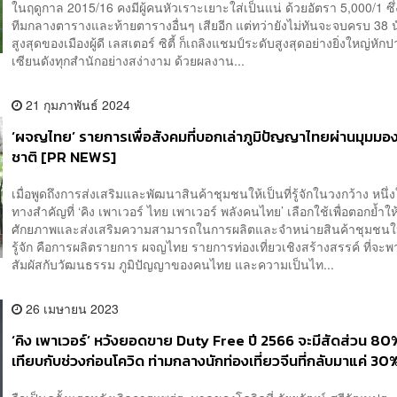
ในฤดูกาล 2015/16 คงมีผู้คนหัวเราะเยาะใส่เป็นแน่ ด้วยอัตรา 5,000/1 ซึ่
ทีมกลางตารางและท้ายตารางอื่นๆ เสียอีก แต่ทว่ายังไม่ทันจะจบครบ 38 
สูงสุดของเมืองผู้ดี เลสเตอร์ ซิตี้ ก็เถลิงแชมป์ระดับสูงสุดอย่างยิ่งใหญ่​หัก
เซียนดังทุกสำนักอย่างสง่างาม ด้วยผลงาน...
21 กุมภาพันธ์ 2024
‘ผจญไทย’ รายการเพื่อสังคมที่บอกเล่าภูมิปัญญาไทยผ่านมุมมอ
ชาติ [PR NEWS]
เมื่อพูดถึงการส่งเสริมและพัฒนาสินค้าชุมชนให้เป็นที่รู้จักในวงกว้าง หนึ่
ทางสำคัญที่ ‘คิง เพาเวอร์ ไทย เพาเวอร์ พลังคนไทย’ เลือกใช้เพื่อตอกย้ำให้
ศักยภาพและส่งเสริมความสามารถในการผลิตและจำหน่ายสินค้าชุมชนให้เ
รู้จัก คือการผลิตรายการ ผจญไทย รายการท่องเที่ยวเชิงสร้างสรรค์ ที่จะ
สัมผัสกับวัฒนธรรม ภูมิปัญญาของคนไทย และความเป็นไท...
26 เมษายน 2023
‘คิง เพาเวอร์’ หวังยอดขาย Duty Free ปี 2566 จะมีสัดส่วน 80% 
เทียบกับช่วงก่อนโควิด ท่ามกลางนักท่องเที่ยวจีนที่กลับมาแค่ 30