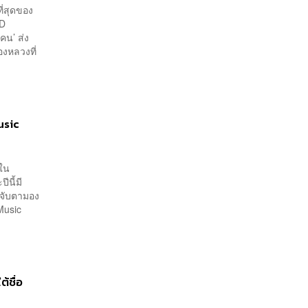
ี่สุดของ
ND
น’ ส่ง
องหลวงที่
usic
รใน
นี้มี
่าจับตามอง
Music
้ชื่อ