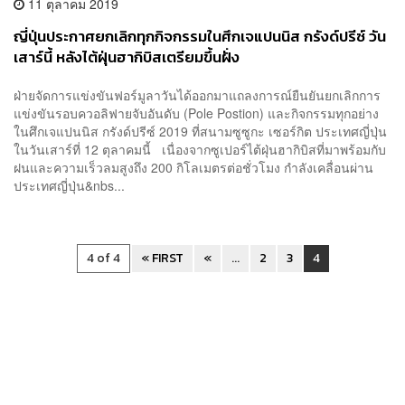
11 ตุลาคม 2019
ญี่ปุ่นประกาศยกเลิกทุกกิจกรรมในศึกเจแปนนิส กรังด์ปรีซ์ วัน
เสาร์นี้ หลังไต้ฝุ่นฮากิบิสเตรียมขึ้นฝั่ง
ฝ่ายจัดการแข่งขันฟอร์มูลาวันได้ออกมาแถลงการณ์ยืนยันยกเลิกการ
แข่งขันรอบควอลิฟายจับอันดับ (Pole Postion) และกิจกรรมทุกอย่าง
ในศึกเจแปนนิส กรังด์ปรีซ์ 2019 ที่สนามซูซูกะ เซอร์กิต ประเทศญี่ปุ่น
ในวันเสาร์ที่ 12 ตุลาคมนี้ เนื่องจากซูเปอร์ไต้ฝุ่นฮากิบิสที่มาพร้อมกับ
ฝนและความเร็วลมสูงถึง 200 กิโลเมตรต่อชั่วโมง กำลังเคลื่อนผ่าน
ประเทศญี่ปุ่น&nbs...
4 of 4
« FIRST
«
...
2
3
4