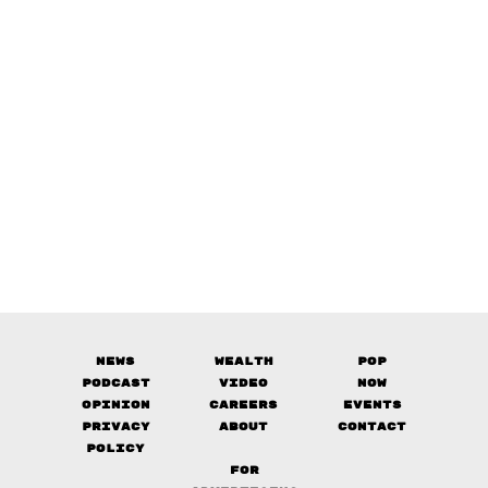
News
Wealth
Pop
Podcast
Video
Now
Opinion
Careers
Events
Privacy
About
Contact
Policy
FOR