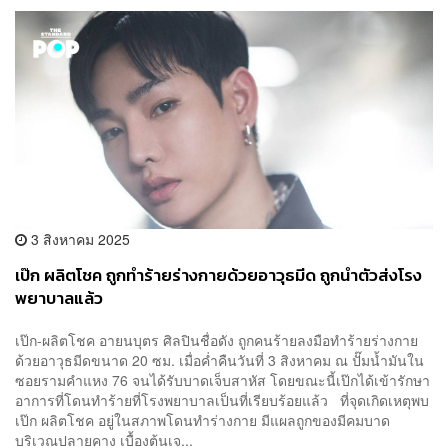
3 สิงหาคม 2025
เป๊ก ผลิตโชค ถูกทำร้ายร่างกายด้วยอาวุธมีด ถูกนำตัวส่งโรง
พยาบาลแล้ว
เป๊ก-ผลิตโชค อายนบุตร ศิลปินชื่อดัง ถูกคนร้ายลงมือทำร้ายร่างกาย
ด้วยอาวุธมีดขนาด 20 ซม. เมื่อค่ำคืนวันที่ 3 สิงหาคม ณ ปั๊มน้ำมันใน
ซอยรามคำแหง 76 จนได้รับบาดเจ็บสาหัส โดยขณะนี้เป๊กได้เข้ารักษา
อาการที่โดนทำร้ายที่โรงพยาบาลเป็นที่เรียบร้อยแล้ว ที่จุดเกิดเหตุพบ
เป๊ก ผลิตโชค อยู่ในสภาพโดนทำร่างกาย มีแผลถูกของมีคมบาด
บริเวณปลายคาง เบื้องต้นเจ...