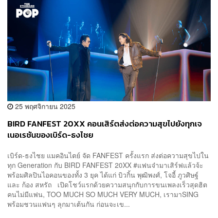
25 พฤศจิกายน 2025
BIRD FANFEST 20XX คอนเสิร์ตส่งต่อความสุขไปยังทุกเจ
เนอเรชันของเบิร์ด-ธงไชย
เบิร์ด-ธงไชย แมคอินไตย์ จัด FANFEST ครั้งแรก ส่งต่อความสุขไปใน
ทุก Generation กับ BIRD FANFEST 20XX #แฟนจ๋ามาเสิร์ฟแล้วจ้ะ
พร้อมศิลปินไอคอนของทั้ง 3 ยุค ได้แก่ บิวกิ้น พุฒิพงศ์, โจอี้ ภูวศิษฐ์
และ ก้อง สหรัถ เปิดโชว์แรกด้วยความสนุกกับการขนเพลงเร็วสุดฮิต
คนไม่มีแฟน, TOO MUCH SO MUCH VERY MUCH, เรามาSING
พร้อมชวนแฟนๆ ลุกมาเต้นกัน ก่อนจะเข...