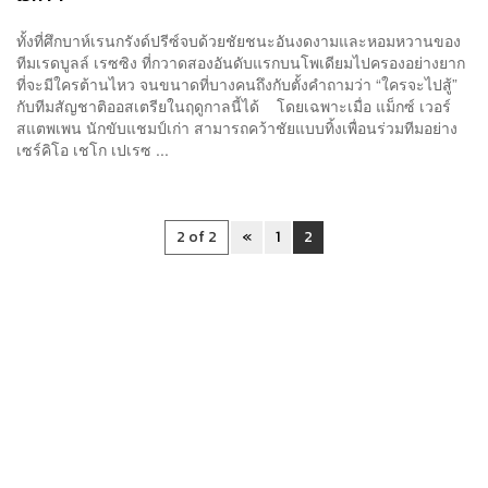
ทั้งที่ศึกบาห์เรนกรังด์ปรีซ์จบด้วยชัยชนะอันงดงามและหอมหวานของ
ทีมเรดบูลล์ เรซซิง ที่กวาดสองอันดับแรกบนโพเดียมไปครองอย่างยาก
ที่จะมีใครต้านไหว จนขนาดที่บางคนถึงกับตั้งคำถามว่า “ใครจะไปสู้”
กับทีมสัญชาติออสเตรียในฤดูกาลนี้ได้ โดยเฉพาะเมื่อ แม็กซ์ เวอร์
สแตพเพน นักขับแชมป์เก่า สามารถคว้าชัยแบบทิ้งเพื่อนร่วมทีมอย่าง
เซร์คิโอ เชโก เปเรซ ...
2 of 2
«
1
2