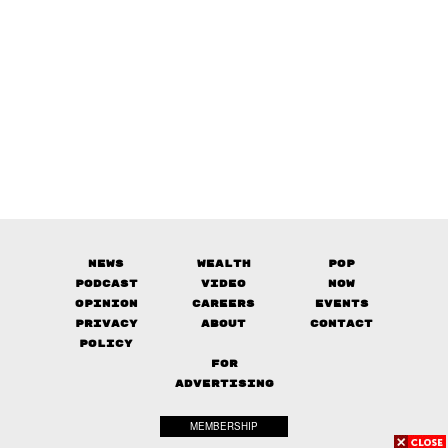
News
Wealth
Pop
Podcast
Video
Now
Opinion
Careers
Events
Privacy
About
Contact
Policy
FOR
ADVERTISING
MEMBERSHIP