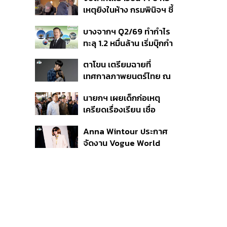
สิกวิดีโอ
เหตุยิงในห้าง กรมพินิจฯ ชี้
ประพฤติดี-รับการรักษาต่อ
บางจากฯ Q2/69 ทำกำไร
เนื่อง ประเมินปล่อยตัว
ทะลุ 1.2 หมื่นล้าน เริ่มบุ๊กกำ
ไร ‘SAF’ เชิงพาณิชย์ครั้ง
ตาโขน เตรียมฉายที่
แรก หนุนรายได้ครึ่งปีทะลุ
เทศกาลภาพยนตร์ไทย ณ
3.2 แสนล้าน
ประเทศบราซิล
นายกฯ เผยเด็กก่อเหตุ
เครียดเรื่องเรียน เชื่อ
เตรียมการเป็นขั้นตอน ชี้มี
Anna Wintour ประกาศ
กระสุนอีกกว่า 30 นัด หาก
จัดงาน Vogue World
ไม่จบชีวิตตัวเองอาจสูญ
2027 ที่ซานฟรานซิสโก
เสียเพิ่ม