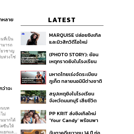
LATEST
ีกหลาย
MARQUISE ปล่อยซิงเกิล
ที่เป็น
และมิวสิกวิดีโอใหม่
ะสามารถ
IRONIC ที่เสียดสีความ
ชี่ยวชาญ
(PHOTO STORY): ย้อน
สัมพันธ์สุด Toxic
ับห่วงโซ่
เหตุกราดยิงในโรงเรียน
ต่างประเทศ ที่ผู้ก่อเหตุเป็น
มหาดไทยเร่งจัดระเบียบ
นักเรียน
ภูเก็ต ทลายนอมินีต่างชาติ
คุมเจ็ตสกี สางบริษัทฮุบ
กว่าจะ
สรุปเหตุยิงในโรงเรียน
ที่ดิน เคลียร์ใบอนุญาต
จังหวัดนนทบุรี เสียชีวิต
โรงแรมค้าง 7 ปี
รวม 8 ราย โฆษก ตร. เผย
งานบท
PP KRIT ส่งซิงเกิลใหม่
ไม่
ปมค้นประวัติคดีกราดยิงที่
วนมากได้
‘Your Candy’ พร้อมพา
สหรัฐฯ
คซีนให้
ต้าเหนิง และ ณิชา ร่วมมิว
งแยกแล...
จับตาคดีเยาวชน 14 ปี ก่อ