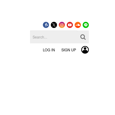
LOG IN
SIGN UP