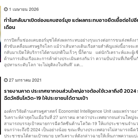
1 เมษายน 2026
ทำไมกลับมาเปิดช่องแคบฮอร์มุซ แต่ผลกระทบอาจยืดเยื้อต่อไปอ
เดือน
การปิดกั้นช่องแคบฮอร์มุซได้ส่งผลกระทบอย่างรุนแรงต่อการขนส่งพลังงาน
ตัวขับเคลื่อนเศรษฐกิจโลก แม้ว่าเส้นทางเดินเรือสายสำคัญแห่งนี้อาจจ
กลับมาเปิดให้บริการได้ตามปกติในเร็วๆ นี้ก็ตาม แต่นักวิเคราะห์และผู้เ
ด้านการเดินเรือและการค้าต่างประเมินตรงกันว่า ความปั่นป่วนที่เกิดขึ้นก
อุปทานระดับโลก ‘จะไม่ยุติลงในทันที’ แต...
27 มกราคม 2021
รายงานคาด ประเทศยากจนส่วนใหญ่อาจต้องใช้เวลาถึงปี 2024 
ฉีดวัคซีนโควิด-19 ให้ประชาชนได้ตามเป้า
องค์กรวิจัยด้านเศรษฐศาสตร์ Economist Intelligence Unit เผยแพร่ราย
วิเคราะห์ล่าสุดในเมื่อวันที่ 27 มกราคม คาดว่าประเทศยากจนส่วนใหญ่จะ
สามารถบรรลุเป้าหมายการฉีดวัคซีนต้านโควิด-19 ให้แก่ประชาชนจำน
จนกว่าจะถึงปี 2024 เป็นอย่างน้อย ขณะที่บางประเทศอาจไม่สามารถฉีดวั
ประชาชนได้ตามเป้าหมาย บทวิเคราะห์ดังกล่าวฉายให้เห็นภาพความแบ่