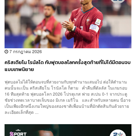
7 กรกฎาคม 2026
คริสเตียโน โรนัลโด กับฟุตบอลโลกครั้งสุดท้ายที่ไม่ได้มีตอนจบ
แบบเทพนิยาย
ฟุตบอลไม่ได้ให้ตอนจบที่สวยงามกับทุกตำนานเสมอไป ต่อให้ตำนาน
คนนั้นจะเป็น คริสเตียโน โรนัลโด ก็ตาม ค่ำคืนที่ดัลลัส ในเกมรอบ
16 ทีมสุดท้าย ฟุตบอลโลก 2026 โปรตุเกส พ่าย สเปน 0-1 จากประตู
ชัยช่วงทดเวลาบาดเจ็บของ มิเกล เมริโน และสำหรับหลายคน นี่อาจ
เป็นเพียงอีกหนึ่งเกมใหญ่ของสองชาติเพื่อนบ้านที่มักตัดสินกันด้วยราย
ละเอียดเล็กที่สุด ...