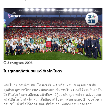
3 กรกฎาคม 2026
โปรตุเกสอุทิศชัยชนะแด่ ดิเอโก โชตา
หลังโปรตุเกสเฉือนชนะโครเอเชีย 2-1 พร้อมผ่านเข้าสู่รอบ 16 ทีม
สุดท้าย ฟุตบอลโลก 2026 นักเตะและทีมงานโปรตุเกสได้ร่วมกันรำลึก
ถึง ดิโอโก โชตา อดีตกองหน้าทีมชาติผู้ล่วงลับ ดูภาพข่าว หลังจบเกม
คริสเตียโน โรนัลโด สวมเสื้อทีมชาติโปรตุเกสหมายเลข 21 ของโชตา
ก่อนชูขึ้นฟ้าเพื่อไว้อาลัย ขณะที่เพื่อนร่วมทีมต่างร่วมแสดงความ