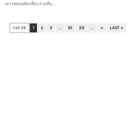
เคารพต่ออดีตเพื่อนร่วมทีม ...
1 of 29
1
2
3
...
10
20
...
»
LAST »