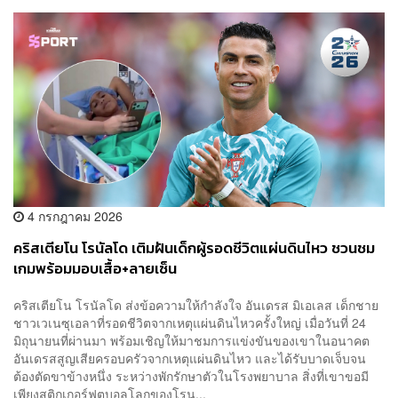
4 กรกฎาคม 2026
คริสเตียโน โรนัลโด เติมฝันเด็กผู้รอดชีวิตแผ่นดินไหว ชวนชม
เกมพร้อมมอบเสื้อ+ลายเซ็น
คริสเตียโน โรนัลโด ส่งข้อความให้กำลังใจ อันเดรส มิเอเลส เด็กชาย
ชาวเวเนซุเอลาที่รอดชีวิตจากเหตุแผ่นดินไหวครั้งใหญ่ เมื่อวันที่ 24
มิถุนายนที่ผ่านมา พร้อมเชิญให้มาชมการแข่งขันของเขาในอนาคต
อันเดรสสูญเสียครอบครัวจากเหตุแผ่นดินไหว และได้รับบาดเจ็บจน
ต้องตัดขาข้างหนึ่ง ระหว่างพักรักษาตัวในโรงพยาบาล สิ่งที่เขาขอมี
เพียงสติกเกอร์ฟุตบอลโลกของโรน...