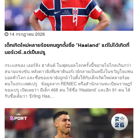
14 กรกฎาคม 2026
เด็กเกิดใหม่หลายร้อยคนถูกตั้งชื่อ “Haaland” แต่ไม่ได้เกิดที่
นอร์เวย์..แต่เป็นเปรู
กระแสของ เออร์ลิง ฮาลันด์ ในฟุตบอลโลกครั้งนี้ขยายไปไกลเกินกว่า
สนามแข่งขัน หลังดาวยิงทีมชาตินอร์เวย์กลายเป็นหนึ่งในขวัญใจแฟน
บอลทั่วโลก และชื่อของเขายังถูกนำไปตั้งให้กับเด็กเกิดใหม่หลายร้อย
คนในประเทศเปรู ข้อมูลจาก RENIEC หรือสำนักงานทะเบียนราษฎร์
ของเปรู เปิดเผยว่า มีเด็ก 468 คน ใช้ชื่อ ‘Haaland’ และอีก 91 คน ได้
รับชื่อเต็มว่า ‘Erling Haa...