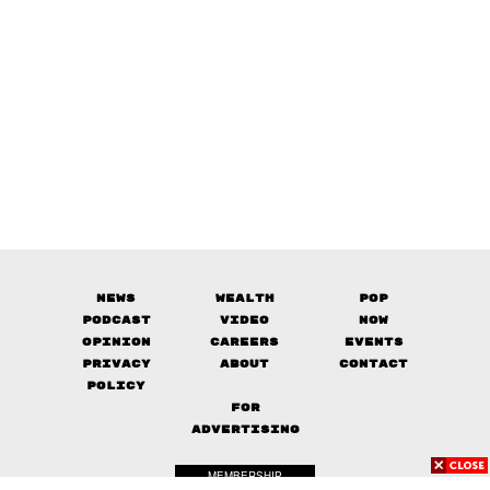
News
Wealth
Pop
Podcast
Video
Now
Opinion
Careers
Events
Privacy
About
Contact
Policy
FOR
ADVERTISING
MEMBERSHIP