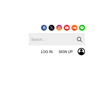
LOG IN
SIGN UP