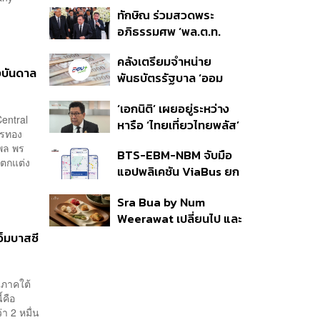
บัญชีใหม่ 7 ส.ค. ส่วน 97
ทักษิณ ร่วมสวดพระ
ราย รอ ป.ป.ช. ขีดเส้นแล้ว
อภิธรรมศพ ‘พล.ต.ท.
เสร็จ 31 ส.ค.
ผ่อน’ บิดา ‘พักตร์พิไล ทวี
คลังเตรียมจำหน่าย
สิน’ สิริอายุ 103 ปี แกนนำ
งบันดาล
พันธบัตรรัฐบาล ‘ออม
เพื่อไทย-บุคคลหลาก
พลัส’ รอบถัดไป เร็วสุด 4
วงการร่วมอาลัย
‘เอกนิติ’ เผยอยู่ระหว่าง
ก.ย.นี้ อาจเพิ่มสัดส่วนการ
entral
หารือ ‘ไทยเที่ยวไทยพลัส’
ขายแบบ Small Lot First
ทรทอง
มีสิทธิใช้งบจากเงินกู้ 4
มากขึ้น
ุพล พร
BTS-EBM-NBM จับมือ
แสนล้าน มั่นใจงบต่อ ‘ไทย
รตกแต่ง
แอปพลิเคชัน ViaBus ยก
ช่วยไทย พลัส’ เฟส 2 มี
ระดับการติดตามตำแหน่ง
เพียงพอ
Sra Bua by Num
รถไฟฟ้า 3 สายแบบเรียล
Weerawat เปลี่ยนไป และ
ไทม์
นี่คือเหตุผลที่เราควรกลับ
อ็มบาสซี
ไปอีกครั้ง
นภาคใต้
้คือ
่า 2 หมื่น