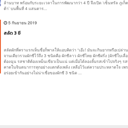
ล้านบาท พร้อมกับระยะเวลาในการพัฒนากว่า 4 ปี จึงเปิด ‘เซ็นทรัล ภูเก
ต้า’ บนพื้นที่ 4 แสนตาร...
5 กันยายน 2019
สลัด 3 ชี
สลัดผักที่คราแรกเห็นชื่อก็พาลให้แอบคิดว่า “เอ๊ะ! มันจะกินยากหรือเปล่า
จานเดียวรวมผักชีไว้ถึง 3 ชนิดคือ ผักชีลาว ผักชีไทย ผักชีฝรั่ง (ผักชีใบเลื่อ
ต้องฉุน รสชาติต้องเหม็นเขียวเป็นแน่ แต่เมื่อได้ลองลิ้มรสเข้าไปจริงๆ รสช
คาดในจินตนาการทุกอย่างแตกดังเพล้ง เหลือไว้แต่ความประหลาดใจ เ
อร่อยเข้ากันอย่างไม่น่าเชื่อของผักชี 3 ชนิด ...