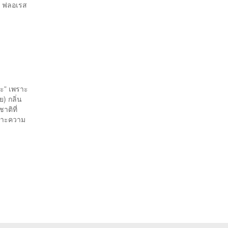
็ต ฟลอเรส
นะ” เพราะ
ย) กลิ่น
าติที่
พราะความ