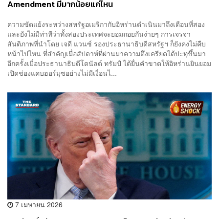
Amendment มีมากน้อยแค่ไหน
ความขัดแย้งระหว่างสหรัฐอเมริกากับอิหร่านดำเนินมาถึงเดือนที่สอง
และยังไม่มีท่าทีว่าทั้งสองประเทศจะยอมถอยกันง่ายๆ การเจรจา
สันติภาพที่นำโดย เจดี แวนซ์ รองประธานาธิบดีสหรัฐฯ ก็ยังคงไม่คืบ
หน้าไปไหน ที่สำคัญเมื่อสัปดาห์ที่ผ่านมาความตึงเครียดได้ปะทุขึ้นมา
อีกครั้งเมื่อประธานาธิบดีโดนัลด์ ทรัมป์ ได้ยื่นคำขาดให้อิหร่านยินยอม
เปิดช่องแคบฮอร์มุซอย่างไม่มีเงื่อนไ...
7 เมษายน 2026