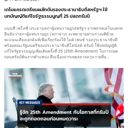
เดโมแครตเตรียมผลักดันรองประธานาธิบดีสหรัฐฯ ใช้
บทบัญญัติแก้ไขรัฐธรรมนูญที่ 25 ปลดทรัมป์
แนนซี เพโลซี ประธานสภาผู้แทนราษฎรสหรัฐฯ จากพรรคเดโมแครต
ยืนยันว่าสภาผู้แทนราษฎร (สภาล่าง) จะพยายามผ่านร่างมติด้วย
คะแนนเสียงเอกฉันท์เพื่อเรียกร้องให้ ไมค์ เพนซ์ รองประธานาธิบดี
พร้อมคณะรัฐมนตรีของประธานาธิบดีโดนัลด์ ทรัมป์ ใช้บทบัญญัติ
แก้ไขรัฐธรรมนูญเพิ่มเติมครั้งที่ 25 (25th Amendment) ในการถอด
ถอนทรัมป์พ้นจากตำแหน่ง สืบเนื่องจากเหตุจลาจลวุ่นวายที่อ...