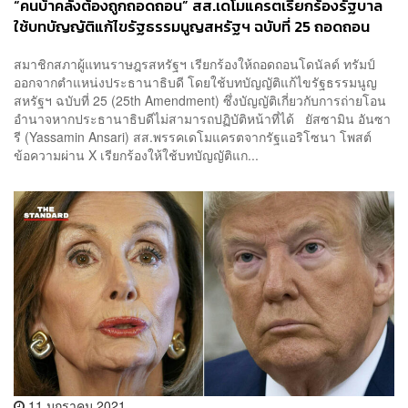
“คนบ้าคลั่งต้องถูกถอดถอน” สส.เดโมแครตเรียกร้องรัฐบาล
ใช้บทบัญญัติแก้ไขรัฐธรรมนูญสหรัฐฯ ฉบับที่ 25 ถอดถอน
ทรัมป์
สมาชิกสภาผู้แทนราษฎรสหรัฐฯ เรียกร้องให้ถอดถอนโดนัลด์ ทรัมป์
ออกจากตำแหน่งประธานาธิบดี โดยใช้บทบัญญัติแก้ไขรัฐธรรมนูญ
สหรัฐฯ ฉบับที่ 25 (25th Amendment) ซึ่งบัญญัติเกี่ยวกับการถ่ายโอน
อำนาจหากประธานาธิบดีไม่สามารถปฏิบัติหน้าที่ได้ ยัสซามิน อันซา
รี (Yassamin Ansari) สส.พรรคเดโมแครตจากรัฐแอริโซนา โพสต์
ข้อความผ่าน X เรียกร้องให้ใช้บทบัญญัติแก...
11 มกราคม 2021