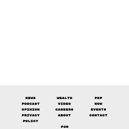
News
Wealth
Pop
Podcast
Video
Now
Opinion
Careers
Events
Privacy
About
Contact
Policy
FOR