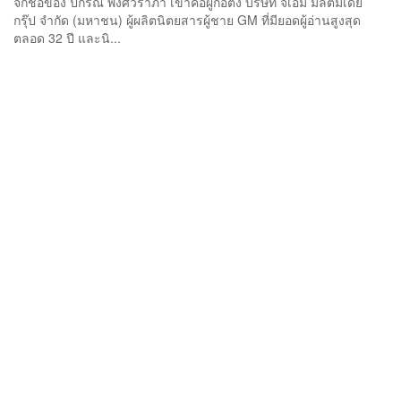
จักชื่อของ ปกรณ์ พงศ์วราภา เขาคือผู้ก่อตั้ง บริษัท จีเอ็ม มัลติมีเดีย
กรุ๊ป จำกัด (มหาชน) ผู้ผลิตนิตยสารผู้ชาย GM ที่มียอดผู้อ่านสูงสุด
ตลอด 32 ปี และนิ...