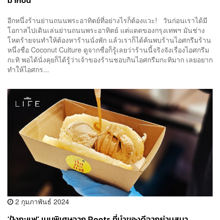
มากขึ้น
อีกหนึ่งร้านย่านถนนพระอาทิตย์ที่อย่างไรก็ต้องแวะ! วันก่อนเราได้มี
โอกาสไปเดินเล่นย่านถนนพระอาทิตย์ แต่แดดของกรุงเทพฯ มันช่าง
โหดร้ายจนทำให้ต้องหาร้านนั่งพัก แล้วเราก็ได้ค้นพบร้านไอศกรีมร้าน
หนึ่งชื่อ Coconut Culture ดูจากชื่อก็รู้เลยว่าร้านนี้จริงจังเรื่องไอศกรีม
กะทิ พอได้นั่งคุยก็ได้รู้ว่าเจ้าของร้านชอบกินไอศกรีมกะทิมาก เลยอยาก
ทำให้ไอศกร...
2 กุมภาพันธ์ 2024
‘ปังกะแฟ’ เมนูพิเศษจาก Roots ที่นำของดีจากย่านสุนา