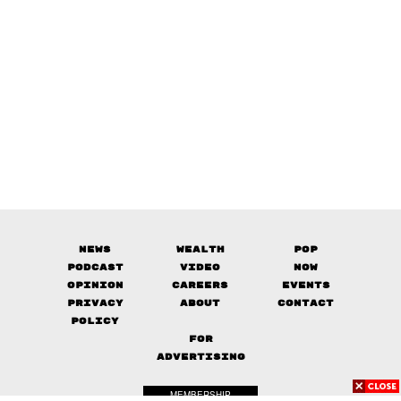
News
Wealth
Pop
Podcast
Video
Now
Opinion
Careers
Events
Privacy
About
Contact
Policy
FOR
ADVERTISING
MEMBERSHIP