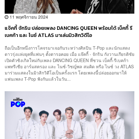
11 พฤศจิกายน 2024
แจ๊คกี้ จักริน ปล่อยเพลง DANCING QUEEN พร้อมได้ เบ็คกี้ รี
เบคก้า และ ไนซ์ ATLAS มาเล่นมิวสิกวิดีโอ
ถือเป็นอีกหนึ่งการโคจรมาเจอกันระหว่างศิลปิน T-Pop และนักแสดง
ดาวรุ่งแห่งยุคที่แฟนๆ ตั้งตารอคอย เมื่อ แจ๊คกี้ - จักริน กังวานเกียรติชัย
เปิดตัวซิงเกิลใหม่กับเพลง DANCING QUEEN ที่ชวน เบ็คกี้-รีเบคก้า
แพทรีเซีย อาร์มสตรอง และ ไนซ์-วิชญ์พล สมคิด หรือ ไนซ์ วง ATLAS
มาร่วมแสดงในมิวสิกวิดีโอเป็นครั้งแรก โดยเพลงนี้ปล่อยออกมาให้
แฟนเพลง T-Pop ฟังกันแล้วในวัน...