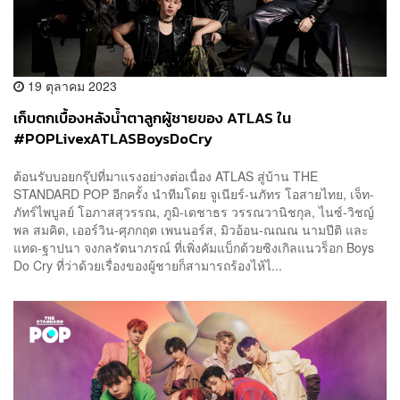
19 ตุลาคม 2023
เก็บตกเบื้องหลังน้ำตาลูกผู้ชายของ ATLAS ใน
#POPLivexATLASBoysDoCry
ต้อนรับบอยกรุ๊ปที่มาแรงอย่างต่อเนื่อง ATLAS สู่บ้าน THE
STANDARD POP อีกครั้ง นำทีมโดย จูเนียร์-นภัทร โอสายไทย, เจ็ท-
ภัทร์ไพบูลย์ โอภาสสุวรรณ, ภูมิ-เดชาธร วรรณวานิชกุล, ไนซ์-วิชญ์
พล สมคิด, เออร์วิน-ศุภกฤต เพนนอร์ส, มิวอ้อน-ณณณ นามปีติ และ
แทด-ฐาปนา จงกลรัตนาภรณ์ ที่เพิ่งคัมแบ็กด้วยซิงเกิลแนวร็อก Boys
Do Cry ที่ว่าด้วยเรื่องของผู้ชายก็สามารถร้องไห้ไ...