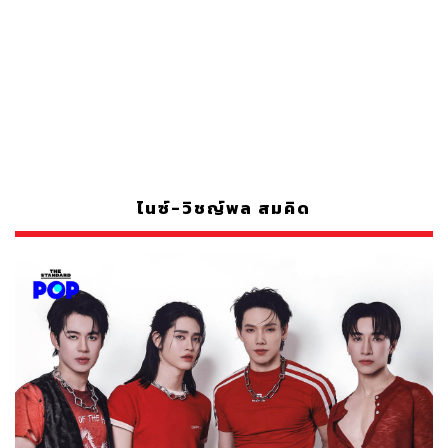
ไนซ์-วิชญ์พล สมคิด