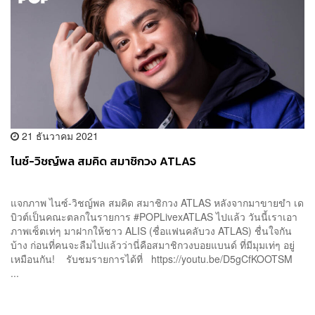
21 ธันวาคม 2021
ไนซ์-วิชญ์พล สมคิด สมาชิกวง ATLAS
แจกภาพ ไนซ์-วิชญ์พล สมคิด สมาชิกวง ATLAS หลังจากมาขายขำ เด
บิวต์เป็นคณะตลกในรายการ #POPLivexATLAS ไปแล้ว วันนี้เราเอา
ภาพเซ็ตเท่ๆ มาฝากให้ชาว ALIS (ชื่อแฟนคลับวง ATLAS) ชื่นใจกัน
บ้าง ก่อนที่คนจะลืมไปแล้วว่านี่คือสมาชิกวงบอยแบนด์ ที่มีมุมเท่ๆ อยู่
เหมือนกัน! รับชมรายการได้ที่ https://youtu.be/D5gCfKOOTSM
...