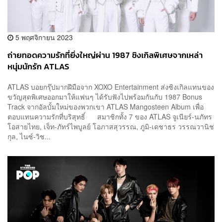
5 พฤศจิกายน 2023
ถ่ายทอดความรักที่ยิ่งใหญ่ผ่าน 1987 ซิงเกิลพิเศษจากเหล่า
หนุ่มนักรัก ATLAS
ATLAS บอยกรุ๊ปมากฝีมือจาก XOXO Entertainment ส่งซิงเกิลแทนของ
ขวัญสุดพิเศษออกมาให้แฟนๆ ได้รับฟังไปพร้อมกันกับ 1987 Bonus
Track จากอัลบั้มใหม่ของพวกเขา ATLAS Mangosteen Album เพื่อ
ตอบแทนความรักที่บริสุทธิ์ สมาชิกทั้ง 7 ของ ATLAS จูเนียร์-นภัทร
โอสายไทย, เจ็ท-ภัทร์ไพบูลย์ โอภาสสุวรรณ, ภูมิ-เดชาธร วรรณวานิช
กุล, ไนซ์-วิช...