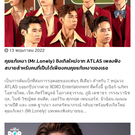
13 พฤษภาคม 2022
คุยแก้เหงา (Mr.Lonely) ซิงเกิลใหม่จาก ATLAS เพลงฟัง
สบายสำหรับคนที่เป็นได้เพียงคนคุยแก้เหงาของเธอ
เป็นการคัมแบ็กที่สมการรอคอยของแฟนๆ ทีเดียว สำหรับ 7 หนุ่มวง
ATLAS บอยกรุ๊ปจากค่าย XOXO Entertainment ที่ครั้งนี้ จูเนียร์-นภัทร
โอสายไทย, เจ็ท-ภัทร์ไพบูลย์ โอภาสสุวรรณ, ภูมิ-เดชาธร วรรณวานิช
กุล, ไนซ์-วิชญ์พล สมคิด, เออร์วิน-ศุภกฤต เพนนอร์ส, มิวอ้อน-ณณณ
นามปีติ และ แทด-ฐาปนา จงกลรัตนาภรณ์ กลับมาพร้อมซิงเกิลใหม่
คุยแก้เหงา (Mr.Lonely) บทเพลงฟังสบายขอ...