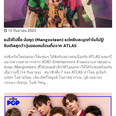
15 กันยายน 2023
แม่ใช้ไปซื้อ มังคุด (Mangosteen) แต่หยิบละมุดทำไมไม่รู้!
ซิงเกิลสุดว้าวุ่นของคนโดนทิ้งจาก ATLAS
ส่งซิงเกิลใหม่ออกมาให้แฟนๆ ได้ฟังกันอย่างต่อเนื่องกับ ATLAS บอยกรุ๊
ปมากความสามารถจาก XOXO Entertainment ด้วยผลงานล่าสุดอย่าง
มังคุด (Mangosteen) ที่ได้ปล่อยมิวสิกวิดีโอออกมาให้ได้รับชมพร้อมกัน
เมื่อวานนี้ (14 กันยายน) สมาชิกทั้ง 7 ของ ATLAS นำโดย จูเนียร์-
นภัทร โอสายไทย, เจ็ท-ภัทร์ไพบูลย์ โอภาสสุวรรณ, ภูมิ-เดชาธร
วรรณวานิชกุล, ไนซ์-วิชญ...