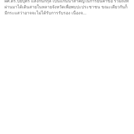
ผศ.ดร.ปิยบุตร แสงกนกกุล เป็นแกนนำสำคัญในการยื่นคำขอ รวมถึงที่
ผ่านมาได้เดินสายในหลายจังหวัดเพื่อพบปะประชาชน ขณะเดียวกันก็
มีกระแสว่าอาจจะไม่ได้รับการรับรอง เนื่องจ...