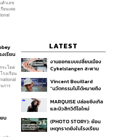
นตัวเลข
งเรียนเคย
tional
LATEST
Abbey
รงเรียน
งานออกแบบเปลี่ยนเมือง
งกระโดด
Cykelslangen สะพาน
 โรงเรียน
จักรยานลอยฟ้าใน
rnational
Vincent Bouillard
โคเปนเฮเกน ทางสัญจร
ียนการ
“นวัตกรรมไม่ได้หมายถึง
ของเมืองที่น่าอยู่
การคิดของใหม่เสมอไป”
MARQUISE ปล่อยซิงเกิล
และมิวสิกวิดีโอใหม่
IRONIC ที่เสียดสีความ
ียน
(PHOTO STORY): ย้อน
สัมพันธ์สุด Toxic
เหตุกราดยิงในโรงเรียน
ต่างประเทศ ที่ผู้ก่อเหตุเป็น