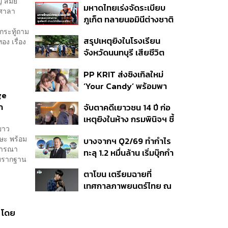
 สมัย
มหาดไทยเร่งจัดระเบียบ
นักเรียน
 ศาลา
ภูเก็ต ทลายนอมินีต่างชาติ
คุมเจ็ตสกี สางบริษัทฮุบ
กระทู้ถาม
สรุปเหตุยิงในโรงเรียน
ง เรื่อง
ที่ดิน เคลียร์ใบอนุญาต
จังหวัดนนทบุรี เสียชีวิต
โรงแรมค้าง 7 ปี
รวม 8 ราย โฆษก ตร. เผย
PP KRIT ส่งซิงเกิลใหม่
ปมค้นประวัติคดีกราดยิงที่
‘Your Candy’ พร้อมพา
สหรัฐฯ
ge
ต้าเหนิง และ ณิชา ร่วมมิว
ก
จับตาคดีเยาวชน 14 ปี ก่อ
สิกวิดีโอ
เหตุยิงในห้าง กรมพินิจฯ ชี้
ยาว
ประพฤติดี-รับการรักษาต่อ
ษะ พร้อม
บางจากฯ Q2/69 ทำกำไร
เนื่อง ประเมินปล่อยตัว
ิจารณา
ทะลุ 1.2 หมื่นล้าน เริ่มบุ๊กกำ
มอบรากฐาน
ไร ‘SAF’ เชิงพาณิชย์ครั้ง
ตาโขน เตรียมฉายที่
แรก หนุนรายได้ครึ่งปีทะลุ
เทศกาลภาพยนตร์ไทย ณ
3.2 แสนล้าน
ประเทศบราซิล
 โดย