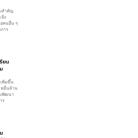
ามสำคัญ
ยิ่ง
ือคนอื่น ๆ
ันการ
เรียน
คม
พิ่มขึ้น
หมื่นล้าน
รมพัฒนา
การ
ยน