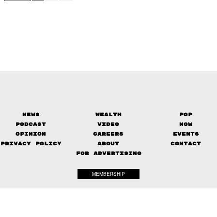
News
Wealth
Pop
Podcast
Video
Now
Opinion
Careers
Events
Privacy Policy
About
Contact
FOR ADVERTISING
MEMBERSHIP