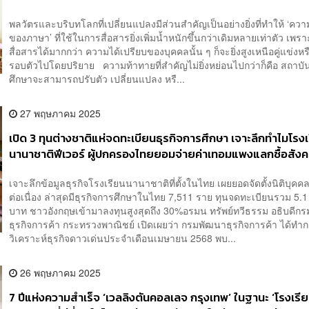
พลวัตรและบริบทโลกที่เปลี่ยนแปลงมีส่วนสำคัญเป็นอย่างยิ่งที่ทำให้ ‘คว
ของภาษา’ ที่ใช้ในการสื่อสารยิ่งเพิ่มน้ำหนักขึ้นกว่าเดิมหลายเท่าตัว เพราะ
สื่อสารได้มากกว่า ความได้เปรียบของบุคคลนั้น ๆ ก็จะยิ่งสูงเหนือคู่แข่งหร
รอบตัวไปโดยปริยาย ความท้าทายที่สำคัญไม่ยิ่งหย่อนไปกว่าก็คือ สถาบ
ศึกษาจะสามารถปรับตัว เปลี่ยนแปลง หรื...
27 พฤษภาคม 2025
เปิด 3 ทุนต่างชาติแห่จดทะเบียนธุรกิจการศึกษา เจาะลึกทำไมโรง
นานาชาติฟีเวอร์ ผู้ปกครองไทยยอมจ่ายค่าเทอมแพงแลกซื้อสัง
​เจาะลึกข้อมูลธุรกิจโรงเรียนนานาชาติที่ตั้งในไทย เผยยอดจัดตั้งนิติบุคคลเ
ต่อเนื่อง ล่าสุดมีธุรกิจการศึกษาในไทย 7,511 ราย ทุนจดทะเบียนรวม 5.1 
บาท ชาวอังกฤษเข้ามาลงทุนสูงสุดถึง 30% ​ อรมน ทรัพย์ทวีธรรม อธิบดีก
ธุรกิจการค้า กระทรวงพาณิชย์ เปิดเผยว่า กรมพัฒนาธุรกิจการค้า ได้ทำ
วิเคราะห์ธุรกิจดาวเด่นประจำเดือนเมษายน 2568 พบ...
26 พฤษภาคม 2025
7 ปีแห่งความสำเร็จ ‘เวลลิงตันคอลเลจ กรุงเทพ’ ในฐานะ ‘โรงเรี