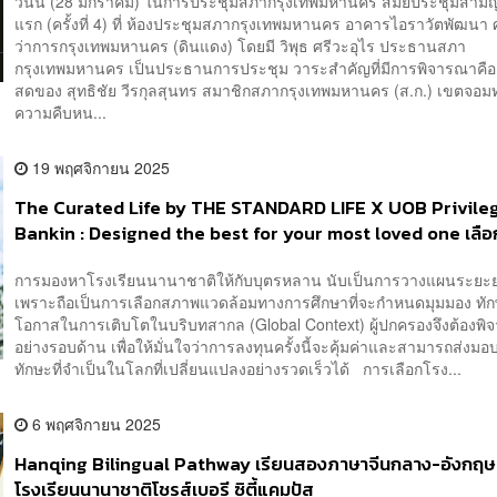
วันนี้ (28 มกราคม) ในการประชุมสภากรุงเทพมหานคร สมัยประชุมสามัญ
แรก (ครั้งที่ 4) ที่ ห้องประชุมสภากรุงเทพมหานคร อาคารไอราวัตพัฒนา
ว่าการกรุงเทพมหานคร (ดินแดง) โดยมี วิพุธ ศรีวะอุไร ประธานสภา
กรุงเทพมหานคร เป็นประธานการประชุม วาระสำคัญที่มีการพิจารณาคือ
สดของ สุทธิชัย วีรกุลสุนทร สมาชิกสภากรุงเทพมหานคร (ส.ก.) เขตจอมทอ
ความคืบหน...
19 พฤศจิกายน 2025
The Curated Life by THE STANDARD LIFE X UOB Privile
Bankin : Designed the best for your most loved one เลือ
โรงเรียนนานาชาติให้ตอบโจทย์อนาคต
การมองหาโรงเรียนนานาชาติให้กับบุตรหลาน นับเป็นการวางแผนระยะ
เพราะถือเป็นการเลือกสภาพแวดล้อมทางการศึกษาที่จะกำหนดมุมมอง ทัก
โอกาสในการเติบโตในบริบทสากล (Global Context) ผู้ปกครองจึงต้องพ
อย่างรอบด้าน เพื่อให้มั่นใจว่าการลงทุนครั้งนี้จะคุ้มค่าและสามารถส่ง
ทักษะที่จำเป็นในโลกที่เปลี่ยนแปลงอย่างรวดเร็วได้ การเลือกโรง...
6 พฤศจิกายน 2025
Hanqing Bilingual Pathway เรียนสองภาษาจีนกลาง-อังกฤษ
โรงเรียนนานาชาติโชรส์เบอรี ซิตี้แคมปัส