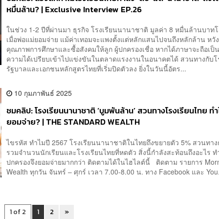
หมื่นล้าน? | Exclusive Interview EP.26
ในช่วง 1-2 ปีที่ผ่านมา ธุรกิจ โรงเรียนนานาชาติ มูลค่า 8 หมื่นล้านบาท
เมื่อพ่อแม่ยอมจ่าย แม้ค่าเทอมจะแพงตั้งแต่หลักแสนไปจนถึงหลักล้าน หวั
คุณภาพการศึกษาและซื้อสังคมให้ลูก ผู้ปกครองเชื่อ หากได้ภาษาจะถือเป็นอ
ความได้เปรียบเข้าไปแข่งขันในตลาดแรงงานในอนาคตได้ สวนทางกับโร
รัฐบาลและเอกชนหลักสูตรไทยที่เริ่มปิดตัวลง ยิ่งในวันนี้อัตร...
10 กุมภาพันธ์ 2025
ชมคลิป: โรงเรียนนานาชาติ ‘บูมพันล้าน’ สวนทางโรงเรียนไทย ทำ
ยอมจ่าย? | THE STANDARD WEALTH
ไขรหัส ทำไมปี 2567 โรงเรียนนานาชาติในไทยถึงขยายตัว 5% สวนทาง
รวมจำนวนนักเรียนและโรงเรียนไทยที่หดตัว สิ่งนี้กำลังสะท้อนถึงอะไร ทำ
ปกครองจึงยอมจ่ายมากกว่า ติดตามได้ในไฮไลต์นี้ ติดตาม รายการ Mor
Wealth ทุกวัน จันทร์ – ศุกร์ เวลา 7.00-8.00 น. ทาง Facebook และ You.
1 of 2
1
2
»