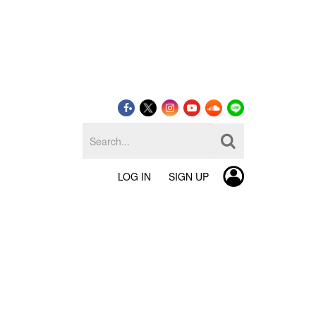
LOG IN
SIGN UP