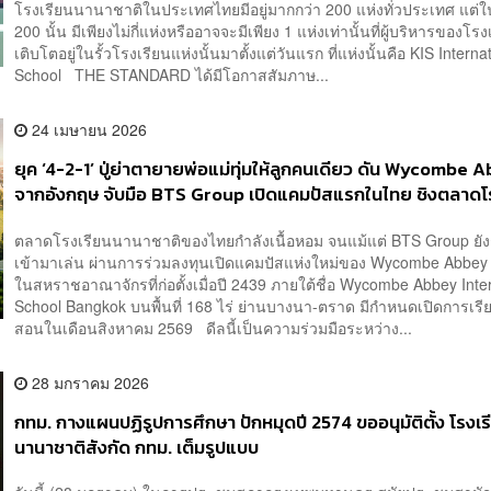
โรงเรียนนานาชาติในประเทศไทยมีอยู่มากกว่า 200 แห่งทั่วประเทศ แต่ใ
200 นั้น มีเพียงไม่กี่แห่งหรืออาจจะมีเพียง 1 แห่งเท่านั้นที่ผู้บริหารของโร
เติบโตอยู่ในรั้วโรงเรียนแห่งนั้นมาตั้งแต่วันแรก ที่แห่งนั้นคือ KIS Interna
School THE STANDARD ได้มีโอกาสสัมภาษ...
24 เมษายน 2026
ยุค ‘4-2-1’ ปู่ย่าตายายพ่อแม่ทุ่มให้ลูกคนเดียว ดัน Wycombe 
จากอังกฤษ จับมือ BTS Group เปิดแคมปัสแรกในไทย ชิงตลาดโ
นานาชาติ 8 หมื่นล้านบาท
ตลาดโรงเรียนนานาชาติของไทยกำลังเนื้อหอม จนแม้แต่ BTS Group ยั
เข้ามาเล่น ผ่านการร่วมลงทุนเปิดแคมปัสแห่งใหม่ของ Wycombe Abbey
ในสหราชอาณาจักรที่ก่อตั้งเมื่อปี 2439 ภายใต้ชื่อ Wycombe Abbey Inte
School Bangkok บนพื้นที่ 168 ไร่ ย่านบางนา-ตราด มีกำหนดเปิดการเร
สอนในเดือนสิงหาคม 2569 ดีลนี้เป็นความร่วมมือระหว่าง...
28 มกราคม 2026
กทม. กางแผนปฏิรูปการศึกษา ปักหมุดปี 2574 ขออนุมัติตั้ง โรงเร
นานาชาติสังกัด กทม. เต็มรูปแบบ