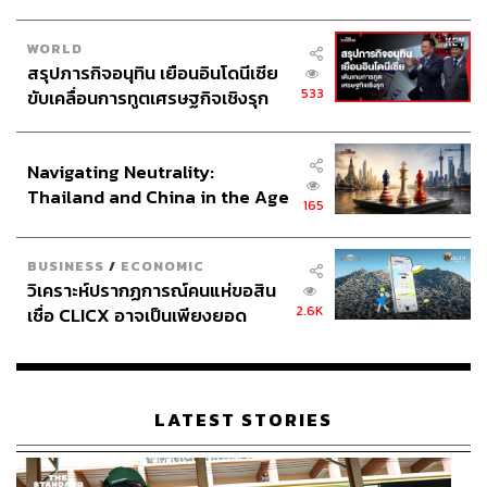
WORLD
สรุปภารกิจอนุทิน เยือนอินโดนีเซีย
533
ขับเคลื่อนการทูตเศรษฐกิจเชิงรุก
ประกาศหุ้นส่วนยุทธศาสตร์ไทย –
อินโดนีเซีย
Navigating Neutrality:
Thailand and China in the Age
165
of a New Global Order
BUSINESS
/
ECONOMIC
วิเคราะห์ปรากฏการณ์คนแห่ขอสิน
2.6K
เชื่อ CLICX อาจเป็นเพียงยอด
ภูเขาน้ำแข็ง ของปัญหาหนี้ครัว
เรือนไทยที่ถูกซุกไว้
LATEST STORIES