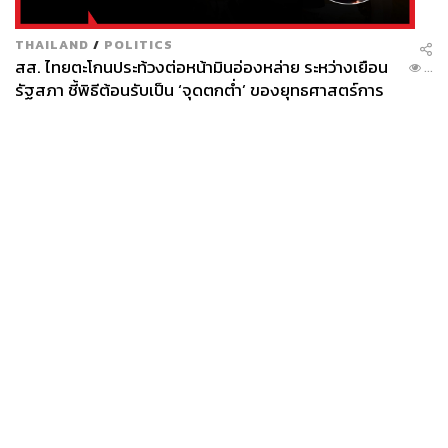
THAILAND
/
POLITICS
สส. ไทยตะโกนประท้วงต่อหน้ามินอ่องหล่าย ระหว่างเยือน
...
รัฐสภา ชี้พิธีต้อนรับเป็น ‘จุดตกต่ำ’ ของยุทธศาสตร์การ
ทูตไทย
News
Wealth
Pop
Podcast
Video
Now
Opinion
Careers
Events
Privacy
About
Contact
Policy
FOR
ADVERTISING
MEMBERSHIP