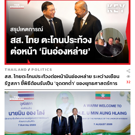
ตั้งแต่ระดับ Nursery อายุ 2 ปี ถึง Year 13 อายุ 18 ปี ในรูป
แบบทั้ง Day School และ Boarding School ห้องเรียนละ
ประมาณ 20 คน ความจุรวมของแคมปัสอยู่ที่ 1,400-1,700
คน
โดยวางแผนเติบโตเต็มศักยภาพในระยะ 5-10 ปี ส่วนในปีแรก
ของการเปิดสอน จะรับตั้งแต่ระดับ Nursery ถึง Year 10 ซึ่ง
เป็นช่วงเริ่มหลักสูตร IGCSE ก่อนจะทยอยขยายถึงระดับ A-
Level ในอนาคต
THAILAND
/
POLITICS
สส. ไทยตะโกนประท้วงต่อหน้ามินอ่องหล่าย ระหว่างเยือน
สิ่งอำนวยความสะดวกภายในประกอบด้วยสระว่ายน้ำ
32
รัฐสภา ชี้พิธีต้อนรับเป็น ‘จุดตกต่ำ’ ของยุทธศาสตร์การ
มาตรฐานโอลิมปิก, สนามฟุตบอลมาตรฐาน FIFA, สนาม
ทูตไทย
เทนนิส, สนามกอล์ฟ, สนามกรีฑา และอัฒจันทร์รองรับผู้ชม
กว่า 1,000 คน
ค่าเทอม 7 แสน-1.2 ล้านบาท ชิงกลุ่ม Top-tier