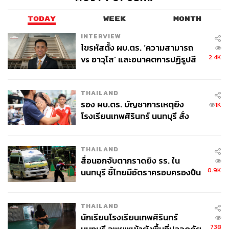
TODAY
WEEK
MONTH
INTERVIEW
418
ไขรหัสตั้ง ผบ.ตร. ‘ความสามารถ
2.4K
vs อาวุโส’ และอนาคตการปฏิรูปสี
กากี กับ พล.ต.อ. เอก อังสนานนท์
ABOUT THE AUTHOR
THE STANDARD WEALTH
THAILAND
สำนักข่าวเศรษฐกิจ ธุรกิจ และการลงทุน โดย
รอง ผบ.ตร. บัญชาการเหตุยิง
1K
ทีมข่าว THE STANDARD
โรงเรียนเทพศิรินทร์ นนทบุรี สั่ง
ค้นหา 2 รอบยืนยันไร้คนติดค้าง พบ
ศพปู่-ย่าที่บ้านพักผู้ก่อเหตุ
THAILAND
สื่อนอกจับตากราดยิง รร. ใน
0.9K
นนทบุรี ชี้ไทยมีอัตราครอบครองปืน
สูงในระดับต้นของภูมิภาค
THAILAND
นักเรียนโรงเรียนเทพศิรินทร์
738