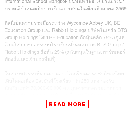
International School Bangkok บนพื้นที่ 168 ไร่ ย่านบางนา-
ตราด มีกำหนดเปิดการเรียนการสอนในเดือนสิงหาคม 2569
ดีลนี้เป็นความร่วมมือระหว่าง Wycombe Abbey UK, BE
Education Group และ Rabbit Holdings บริษัทในเครือ BTS
Group Holdings โดย BE Education ถือหุ้นหลัก 75% (ดูแล
ด้านวิชาการและระบบโรงเรียนทั้งหมด) และ BTS Group /
Rabbit Holdings ถือหุ้น 25% (สนับสนุนในฐานะพาร์ทเนอร์
ท้องถิ่นและเจ้าของพื้นที่)
ในช่วงทศวรรษที่ผ่านมา ตลาดโรงเรียนนานาชาติของไทย
เติบโตต่อเนื่อง ปัจจุบันมีโรงเรียนกว่า 250 แห่ง รองรับ
นักเรียนกว่า 70,000-80,000 คน มูลค่าตลาดรวมมากกว่า
80,000 ล้านบาท และเติบโตต่อเนื่องทุกปีกว่า 10% สะท้อน
ความต้องการของครอบครัวทั้งไทยและต่างชาติที่ต้องการ
READ MORE
หลักสูตรสากลและการเตรียมบุตรหลานเข้าสู่มหาวิทยาลัย
ชั้นนำของโลก