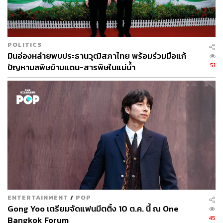
ค่าเล่าเรียนของ Wycombe Abbey Bangkok อยู่ในช่วง
700,000-1,200,000 บาทต่อปี ใกล้เคียงโรงเรียนในเซกเมนต์
Top-tier ของตลาด และสำหรับครอบครัวที่สมัครในปีแรก
หรือ ‘Founding Families’ จะได้รับส่วนลด 15% ตลอดอายุ
POLITICS
การเรียน
มินอ่องหล่ายพบประธานวุฒิสภาไทย พร้อมร่วมมือแก้
51
ปัญหามลพิษข้ามแดน-สารพิษในแม่น้ำ
สำหรับผลสัมฤทธิ์ทางวิชาการของ Wycombe Abbey UK ใน
ช่วง 10 ปีที่ผ่านมา มีนักเรียนประมาณ 28% ได้รับตอบรับเข้า
ศึกษาต่อที่มหาวิทยาลัย Oxford และ Cambridge
ขณะที่ในเครือข่าย Wycombe Abbey International นักเรียน
กว่า 38% เข้าศึกษาต่อที่มหาวิทยาลัยในกลุ่ม QS Top 10
และกว่า 74% เข้ากลุ่ม QS Top 50
โชติชวาล ลีไตรรงค์ จาก BTS Group Holdings ระบุว่า “การ
ศึกษาระดับโลกเป็นหนึ่งในโครงสร้างพื้นฐานที่สำคัญที่สุด
ของเมืองสมัยใหม่ เมืองที่สามารถดึงดูดครอบครัวระดับโลก
ENTERTAINMENT
/
POP
ได้ต้องมีทั้งเศรษฐกิจที่แข็งแรง คุณภาพชีวิตที่ดี และระบบ
Gong Yoo เตรียมจัดแฟนมีตติ้ง 10 ต.ค. นี้ ณ One
การศึกษาที่มีมาตรฐานสากล”
45
Bangkok Forum