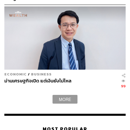
พร้อมมองว่าการมี Wycombe Abbey ตั้งอยู่ในกรุงเทพฯ จะ
ช่วยเสริม ecosystem เมืองในการดึงบุคลากรและครอบครัว
จากต่างประเทศให้เข้ามาตั้งรกรากในระยะยาว
สามารถติดตาม THE STANDARD WEALTH
ผ่านแอปพลิเคชันต่างๆ ที่คุณสะดวกหรือใช้งานอยู่แล้วได้เลย
ECONOMIC
/
BUSINESS
ม่านเศรษฐกิจเปิด แต่เงินยังไม่ไหล
99
TAGS:
Rabbit Holdings
Oxford University
โรงเรียนนานาชาติ
Thailand
Cambridge
United Kingdom
MORE
MOST POPULAR