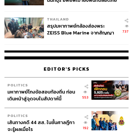
นนทบุรี อพยพเข้ายังพื้นที่ปลอดภัย
ชั่วคราว หลังเหตุใช้อาวุธปืนภายใน
โรงเรียนคลี่คลาย
THAILAND
สรุปมหากาพย์กล้องส่องพระ
737
ZEISS Blue Marine จากสัญญา
ผลิต 8.3 ล้าน สู่ข้อพิพาท ‘มา
เวลล์ฯ’ ฟ้อง ‘โทน บางแค’ ผิดนัด
จ่ายหนี้-แอบระบุแบรนด์
EDITOR'S PICKS
POLITICS
มหากาพย์โกงข้อสอบท้องถิ่น ก่อน
553
เดินหน้าสู่จุดจบในสัปดาห์นี้
POLITICS
เส้นทางคดี 44 สส. ในชั้นศาลฎีกา
192
จะรู้ผลเมื่อไร