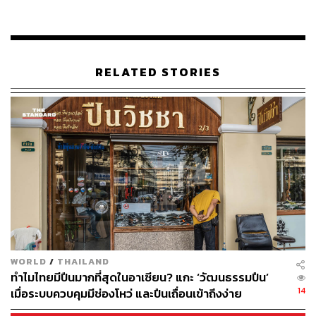
ทำเลของแคมปัสกรุงเทพฯ ซึ่งห่างจากท่าอากาศยาน
สุวรรณภูมิเพียง 15 นาที ถูกวางไว้เพื่อรองรับนักเรียนจาก
ประเทศเพื่อนบ้านและภูมิภาคเอเชียในรูปแบบโรงเรียน
ประจำ ปัจจุบันเครือข่าย Wycombe Abbey International เปิด
ดำเนินการในฮ่องกง และเมืองสำคัญของจีน ได้แก่ ฉางโจว,
RELATED STORIES
หางโจว และหนานจิง พร้อมแผนขยายต่อไปยังสิงคโปร์และ
เกาหลีใต้ในอีกไม่กี่ปีข้างหน้า
แวนเบอร์เกนระบุว่า การตัดสินใจลงทุนในไทยขณะนี้เกิดจาก
โอกาสของพื้นที่ที่ BTS Group จัดเตรียมไว้ ซึ่งเอื้อต่อการทำ
โรงเรียนประจำเต็มรูปแบบ ทั้งสระว่ายน้ำ 2 สระ และทำเลติด
สนามกอล์ฟ ซึ่งหาได้ยากในกรุงเทพฯ
แคมปัส 168 ไร่ คัดครู 15 ตำแหน่งจาก 1,400 คน
WORLD
/
THAILAND
แคมปัส 168 ไร่ รับตั้งแต่อนุบาลถึงเตรียมมหาวิทยาลัย
ทำไมไทยมีปืนมากที่สุดในอาเซียน? แกะ ‘วัฒนธรรมปืน’
14
เมื่อระบบควบคุมมีช่องโหว่ และปืนเถื่อนเข้าถึงง่าย
แคมปัสในไทยตั้งอยู่ใกล้โครงการธนาซิตี้ รองรับนักเรียน