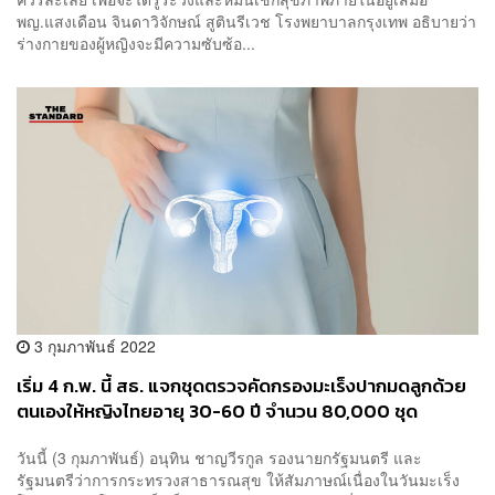
พญ.แสงเดือน จินดาวิจักษณ์ สูตินรีเวช โรงพยาบาลกรุงเทพ อธิบายว่า
ร่างกายของผู้หญิงจะมีความซับซ้อ...
3 กุมภาพันธ์ 2022
เริ่ม 4 ก.พ. นี้ สธ. แจกชุดตรวจคัดกรองมะเร็งปากมดลูกด้วย
ตนเองให้หญิงไทยอายุ 30-60 ปี จำนวน 80,000 ชุด
วันนี้ (3 กุมภาพันธ์) อนุทิน ชาญวีรกูล รองนายกรัฐมนตรี และ
รัฐมนตรีว่าการกระทรวงสาธารณสุข ให้สัมภาษณ์เนื่องในวันมะเร็ง