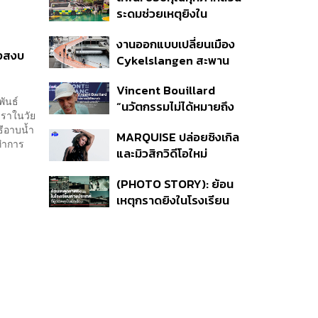
ดูแลสุขภาพจิต
ระดมช่วยเหตุยิงใน
โรงเรียนเทพศิรินทร์ ย้ำ
งานออกแบบเปลี่ยนเมือง
ดูแลสิทธิ UCEP ผู้บาดเจ็บ
างสงบ
Cykelslangen สะพาน
จักรยานลอยฟ้าใน
Vincent Bouillard
โคเปนเฮเกน ทางสัญจร
พันธ์
“นวัตกรรมไม่ได้หมายถึง
ของเมืองที่น่าอยู่
ชราในวัย
การคิดของใหม่เสมอไป”
ธีอาบน้ำ
MARQUISE ปล่อยซิงเกิล
นทำการ
และมิวสิกวิดีโอใหม่
IRONIC ที่เสียดสีความ
(PHOTO STORY): ย้อน
สัมพันธ์สุด Toxic
เหตุกราดยิงในโรงเรียน
ต่างประเทศ ที่ผู้ก่อเหตุเป็น
นักเรียน