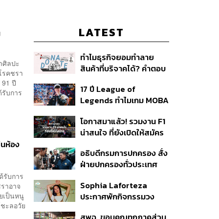
LATEST
ี
ทำไมธุรกิจยอมทำลาย
ขาศิลปะ
สินค้าที่บริจาคได้? คำตอบ
ยโรคชรา
อาจไม่ได้อยู่ที่จริยธรรมแต่
ุ 91 ปี
17 ปี League of
อยู่ที่ระบบภาษี
ด้รับการ
Legends ทำไมเกม MOBA
ในตำนานถึงไม่หายไปตาม
โอกาสมาแล้ว! รวมงาน F1
กาลเวลา?
น่าสนใจ ที่ยังเปิดให้สมัคร
ในห้อง
อธิบดีกรมการปกครอง สั่ง
ฝ่ายปกครองทั่วประเทศ
เฝ้าระวังเหตุรุนแรง คุมเข้ม
ด้รับการ
Sophia Laforteza
มชราอาจ
อาวุธปืน-ยาเสพติด
ยเป็นหนู
ประกาศพักกิจกรรมวง
ร์ชะลอวัย
KATSEYE ชั่วคราว เพื่อไป
สพฉ. ขอบคุณทุกภาคส่วน