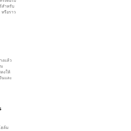
ร์สำหรับ
 หรือราว
้างแล้ว
ัน
สดงให้
งวันและ
ร
โฮล์ม