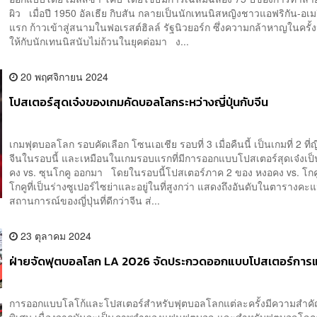
ผิว เมื่อปี 1950 อัลเธีย กิบสัน กลายเป็นนักเทนนิสหญิงชาวแอฟริกัน-อเม
แรก ก้าวเข้าสู่สนามในฟอเรสต์ฮิลล์ รัฐนิวยอร์ก ซึ่งความกล้าหาญในครั้ง
ให้กับนักเทนนิสนับไม่ถ้วนในยุคต่อมา ง...
20 พฤศจิกายน 2024
โปสเตอร์สุดเจ๋งของเกมคัดบอลโลกระหว่างญี่ปุ่นกับจีน
เกมฟุตบอลโลก รอบคัดเลือก โซนเอเชีย รอบที่ 3 เมื่อคืนนี้ เป็นเกมที่ 2 ที่ญี
จีนในรอบนี้ และเหมือนในเกมรอบแรกที่มีการออกแบบโปสเตอร์สุดเจ๋งเป
คง vs. ซุนโกคู ออกมา โดยในรอบนี้โปสเตอร์ภาค 2 ของ หงอคง vs. โกค
โกคูที่เป็นร่างซูเปอร์ไซย่าและอยู่ในที่สูงกว่า แสดงถึงอันดับในตาราง
สถานการณ์ของญี่ปุ่นที่ดีกว่าจีน ส่...
23 ตุลาคม 2024
ฝ่ายจัดฟุตบอลโลก LA 2026 จัดประกวดออกแบบโปสเตอร์การแ
การออกแบบโลโก้และโปสเตอร์สำหรับฟุตบอลโลกแต่ละครั้งมีความสำคั
พิเศษ เนื่องจากมันจะเป็นภาพจำของแฟนฟุตบอล และสำหรับฟุตบอลโลกคร