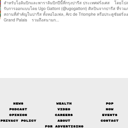
สำหรับโอลิมปิกและพาราลิมปิกปีนี้ที่กรุงปารีส ประเทศฝรั่งเศส โดยโปส
รับการออกแบบโดย Ugo Gattoni (@ugogattoni) ศิลปินจากปารีส ที่รว
สถานที่สำคัญในปารีส ทั้งหอไอเฟล, Arc de Triomphe หรือประตูชัยฝรั่ง
Grand Palais รวมถึงสนามก...
News
Wealth
Pop
Podcast
Video
Now
Opinion
Careers
Events
Privacy Policy
About
Contact
FOR ADVERTISING