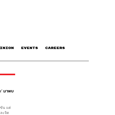
INION
EVENTS
CAREERS
ะ’ มาพบ
ขัน แต่
และจิต