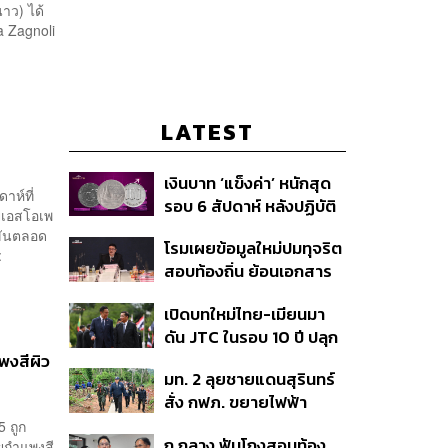
าว) ได้
a Zagnoli
LATEST
เงินบาท ‘แข็งค่า’ หนักสุด
าห์ที่
รอบ 6 สัปดาห์ หลังปฏิบัติ
ยูเอสโอเพ
การแทรกแซงเยนของ
ขันตลอด
โรมเผยข้อมูลใหม่ปมทุจริต
สหรัฐฯ-ญี่ปุ่น Standard
:
สอบท้องถิ่น ย้อนเอกสาร
Chartered เปิดเป้าสิ้นปีนี้
ประชุมปี 2567 พบชื่อ
จ่อแข็งต่อแตะ 32.50 บาท
เปิดบทใหม่ไทย-เมียนมา
อนุทิน จ่อสอบต่อเอี่ยว
ต่อดอลลาร์
ดัน JTC ในรอบ 10 ปี ปลุก
ตัดตอน ม.บูรพา หรือไม่
‘เส้นเลือดใหญ่’ ค้า
พงสีผิว
มท. 2 ลุยชายแดนสุรินทร์
ชายแดน ท่าเรือน้ำลึก
สั่ง กฟภ. ขยายไฟฟ้า
ทวาย
‘ปราสาทตาควาย–เนิน
 ถูก
ก กลาง ฟันโกงสอบท้อง
ยกำแพงสี