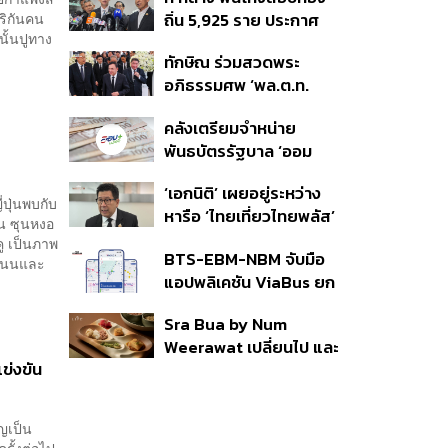
350’ เสริมความมั่นคง
ริกันคน
ถิ่น 5,925 ราย ประกาศ
ชายแดน
นั้นปูทาง
บัญชีใหม่ 7 ส.ค. ส่วน 97
ทักษิณ ร่วมสวดพระ
ราย รอ ป.ป.ช. ขีดเส้นแล้ว
อภิธรรมศพ ‘พล.ต.ท.
เสร็จ 31 ส.ค.
ผ่อน’ บิดา ‘พักตร์พิไล ทวี
คลังเตรียมจำหน่าย
สิน’ สิริอายุ 103 ปี แกนนำ
พันธบัตรรัฐบาล ‘ออม
เพื่อไทย-บุคคลหลาก
พลัส’ รอบถัดไป เร็วสุด 4
วงการร่วมอาลัย
‘เอกนิติ’ เผยอยู่ระหว่าง
ก.ย.นี้ อาจเพิ่มสัดส่วนการ
่ปุ่นพบกับ
หารือ ‘ไทยเที่ยวไทยพลัส’
ขายแบบ Small Lot First
็น ซุนหงอ
มีสิทธิใช้งบจากเงินกู้ 4
มากขึ้น
ู เป็นภาพ
BTS-EBM-NBM จับมือ
แสนล้าน มั่นใจงบต่อ ‘ไทย
คะแนนและ
แอปพลิเคชัน ViaBus ยก
ช่วยไทย พลัส’ เฟส 2 มี
ระดับการติดตามตำแหน่ง
เพียงพอ
Sra Bua by Num
รถไฟฟ้า 3 สายแบบเรียล
Weerawat เปลี่ยนไป และ
ไทม์
ข่งขัน
นี่คือเหตุผลที่เราควรกลับ
ไปอีกครั้ง
ญเป็น
ั้งต่อไป