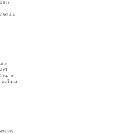
มัยจะ
อ
ารออกแบบ
ิสแก
จำปี
หน้าหลาย
 แต่ในแง่
นทางการ