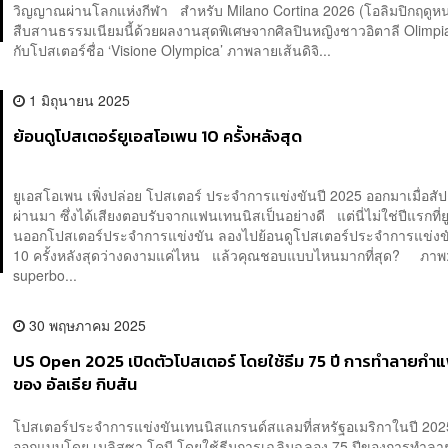
วิญญาณผ่านโลกแห่งกีฬา สำหรับ Milano Cortina 2026 (โอลิมปิกฤดูหน
สืบสานธรรมเนียมนี้ด้วยผลงานสุดพิเศษจากศิลปินหญิงชาวอิตาลี Olimpi
กับโปสเตอร์ชื่อ ‘Visione Olympica’ ภาพลายเส้นดิจิ...
1 มิถุนายน 2025
ย้อนดูโปสเตอร์ยูเอสโอเพน 10 ครั้งหลังสุด
ยูเอสโอเพน เพิ่งปล่อย โปสเตอร์ ประจำการแข่งขันปี 2025 ออกมาเมื่อสัปด
ผ่านมา ซึ่งได้เสียงตอบรับจากแฟนเทนนิสเป็นอย่างดี แต่นี่ไม่ใช่ปีแรกที่
นออกโปสเตอร์ประจำการแข่งขัน ลองไปย้อนดูโปสเตอร์ประจำการแข่ง
10 ครั้งหลังสุดว่างดงามแค่ไหน แล้วคุณชอบแบบไหนมากที่สุด? ภาพ
superbo...
30 พฤษภาคม 2025
US Open 2025 เปิดตัวโปสเตอร์ โดยใช้ธีม 75 ปี การทำลายกำแ
ของ อัลเธีย กิบสัน
โปสเตอร์ประจำการแข่งขันเทนนิสแกรนด์สแลมที่สหรัฐอเมริกาในปี 2025
ออกแบบโดย เมลิสซา โคบี โดยใช้ธีมการเฉลิมฉลอง 75 ปีของการทำลา