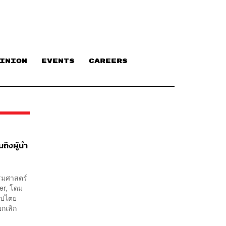
INION
EVENTS
CAREERS
ถึงผู้นำ
รรมศาสตร์
er, โดม
ธิปไตย
กเลิก