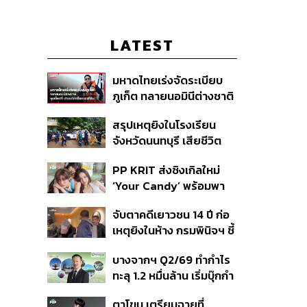
LATEST
มหาดไทยเร่งจัดระเบียบ
ภูเก็ต ทลายนอมินีต่างชาติ
คุมเจ็ตสกี สางบริษัทฮุบ
สรุปเหตุยิงในโรงเรียน
ที่ดิน เคลียร์ใบอนุญาต
จังหวัดนนทบุรี เสียชีวิต
โรงแรมค้าง 7 ปี
รวม 8 ราย โฆษก ตร. เผย
PP KRIT ส่งซิงเกิลใหม่
ปมค้นประวัติคดีกราดยิงที่
‘Your Candy’ พร้อมพา
สหรัฐฯ
ต้าเหนิง และ ณิชา ร่วมมิว
จับตาคดีเยาวชน 14 ปี ก่อ
สิกวิดีโอ
เหตุยิงในห้าง กรมพินิจฯ ชี้
ประพฤติดี-รับการรักษาต่อ
บางจากฯ Q2/69 ทำกำไร
เนื่อง ประเมินปล่อยตัว
ทะลุ 1.2 หมื่นล้าน เริ่มบุ๊กกำ
ไร ‘SAF’ เชิงพาณิชย์ครั้ง
ตาโขน เตรียมฉายที่