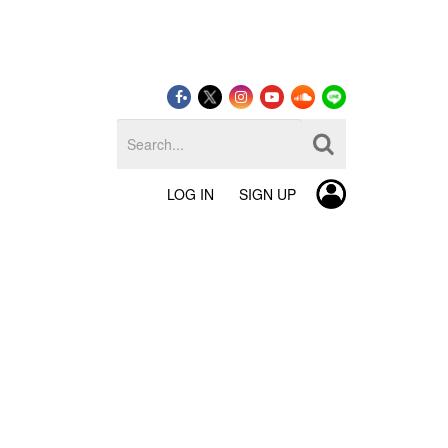
LOG IN
SIGN UP