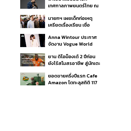
แรก หนุนรายได้ครึ่งปีทะลุ
เทศกาลภาพยนตร์ไทย ณ
3.2 แสนล้าน
ประเทศบราซิล
นายกฯ เผยเด็กก่อเหตุ
เครียดเรื่องเรียน เชื่อ
เตรียมการเป็นขั้นตอน ชี้มี
Anna Wintour ประกาศ
กระสุนอีกกว่า 30 นัด หาก
จัดงาน Vogue World
ไม่จบชีวิตตัวเองอาจสูญ
2027 ที่ซานฟรานซิสโก
เสียเพิ่ม
ยาน ดิโอม็องเด้ 2 ปีก่อน
ยังไร้สโมสรอาชีพ สู่นักเตะ
ค่าตัว 125 ล้านยูโร กับคำ
ยอดขายครึ่งปีแรก Cafe
สัญญาถึงน้องสาวผู้ล่วง
Amazon โตทะลุสถิติ 117
ลับ
ล้านแก้ว หนุนธุรกิจไลฟ์
สไตล์ OR โตต่อเนื่อง