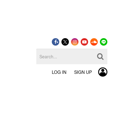
LOG IN
SIGN UP