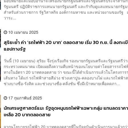
มอบหมายและมอบอำนาจให้รองนายกรัฐมนตรีและรัฐมนตรีประจำสำนั
รัฐมนตรี ปฏิบัติราชการแทนนายกรัฐมนตรี และกำกับดูแลแทนนายกรัฐม
สำหรับส่วนราชการ รัฐวิสาหกิจ องค์การมหาชน และหน่วยงานของรัฐ 
วาระ...
10 เมษายน 2025
สุริยะย้ำ ค่า ‘รถไฟฟ้า 20 บาท’ ตลอดสาย เริ่ม 30 ก.ย. นี้ ลงทะเ
แอปทางรัฐ
วันนี้ (10 เมษายน) สุริยะ จึงรุ่งเรืองกิจ รองนายกรัฐมนตรีและรัฐมนตรีว่
กระทรวงคมนาคม เปิดเผยถึงความคืบหน้าของนโยบายค่าโดยสารรถไฟฟ้
ทางในอัตรา 20 บาทตลอดสาย ว่า ขณะนี้ได้ดำเนินการแล้วในโครงการ
เส้นทาง ได้แก่ รถไฟฟ้าสายสีม่วง ช่วงเตาปูน-คลองบางไผ่ และรถไฟฟ้า
ช่วงบางซื่อ-รังสิต และช่วงบางซื่อ-ตลิ่งชัน ซึ่งมีเป้าหมายเพื่อลดภา...
17 กุมภาพันธ์ 2025
นักเศรษฐศาสตร์แนะ รัฐอุดหนุนรถไฟฟ้าเฉพาะกลุ่ม แทนลดราคา
เหลือ 20 บาทตลอดสาย
จากนโยบายรถไฟฟ้า 20 บาทตลอดสายที่ในปัจจุบันดำเนินการมาแล้วกว่า 