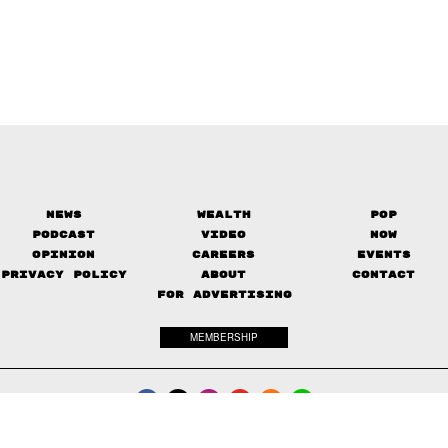
News
Wealth
Pop
Podcast
Video
Now
Opinion
Careers
Events
Privacy Policy
About
Contact
FOR ADVERTISING
MEMBERSHIP
© 2017-
2026
The Standard. All rights reserved.