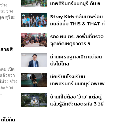
เทพศิรินทร์นนทบุรี ดับ 6
ชี้ผู้ปกครองต้องร่วมรับผิด
ช่วง
ศพ โฆษก ตร. เร่งสอบปม
และช่วง
ชอบ
Stray Kids กลับมาพร้อม
ุด สุริยะ
ขโมยปืนปู่ก่อเหตุ
มินิอัลบั้ม THIS & THAT ที่
สะท้อนตัวตนดนตรีอัน
รอง ผบ.ตร. ลงพื้นที่ตรวจ
หลากหลายของวง
จุดเกิดเหตุอาคาร 5
ะสายสี
รร.เทพศิรินทร์ นนทบุรี
ม่านเศรษฐกิจเปิด แต่เงิน
ยังไม่ไหล
าคม เปิด
แล้วกว่า
นักเรียนโรงเรียน
ม่วง ช่วง
เทพศิรินทร์ นนทบุรี อพยพ
และช่วง
เข้ายังพื้นที่ปลอดภัย
..
บ้านที่ไม่ต้อง ‘ว้าว’ แต่อยู่
ชั่วคราว หลังเหตุใช้อาวุธ
แล้วรู้สึกดี: ถอดรหัส 3 วิธี
ปืนภายในโรงเรียน
คิด Sansiri WELL เพื่อ
คลี่คลาย
Well-Being ในทุกวัน
่ไม่ทัน