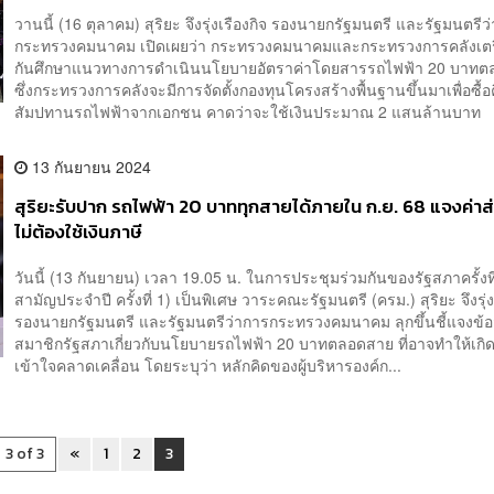
วานนี้ (16 ตุลาคม) สุริยะ จึงรุ่งเรืองกิจ รองนายกรัฐมนตรี และรัฐมนตรีว
กระทรวงคมนาคม เปิดเผยว่า กระทรวงคมนาคมและกระทรวงการคลังเตร
กันศึกษาแนวทางการดำเนินนโยบายอัตราค่าโดยสารรถไฟฟ้า 20 บาท
ซึ่งกระทรวงการคลังจะมีการจัดตั้งกองทุนโครงสร้างพื้นฐานขึ้นมาเพื่อซื้อ
สัมปทานรถไฟฟ้าจากเอกชน คาดว่าจะใช้เงินประมาณ 2 แสนล้านบาท ทั
13 กันยายน 2024
สุริยะรับปาก รถไฟฟ้า 20 บาททุกสายได้ภายใน ก.ย. 68 แจงค่าส
ไม่ต้องใช้เงินภาษี
วันนี้ (13 กันยายน) เวลา 19.05 น. ในการประชุมร่วมกันของรัฐสภาครั้งที่
สามัญประจำปี ครั้งที่ 1) เป็นพิเศษ วาระคณะรัฐมนตรี (ครม.) สุริยะ จึงรุ่ง
รองนายกรัฐมนตรี และรัฐมนตรีว่าการกระทรวงคมนาคม ลุกขึ้นชี้แจงข้
สมาชิกรัฐสภาเกี่ยวกับนโยบายรถไฟฟ้า 20 บาทตลอดสาย ที่อาจทำให้เก
เข้าใจคลาดเคลื่อน โดยระบุว่า หลักคิดของผู้บริหารองค์ก...
3 of 3
«
1
2
3