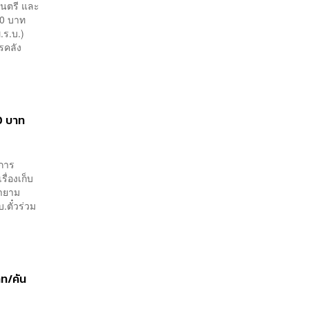
ฐมนตรี และ
20 บาท
.ร.บ.)
รคลัง
20 บาท
าการ
ื่องเก็บ
ยายาม
.ตั๋วร่วม
าท/คัน