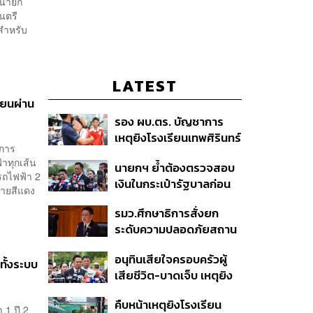
กนายก
นตรี
สำหรับ
LATEST
บียนผ่าน
รอง ผบ.ตร. บัญชาการ
เหตุยิงโรงเรียนเทพศิรินทร์
าการ
นนทบุรี สั่งค้นหา 2 รอบ
าทุกเส้น
นายกฯ ย้ำต้องตรวจสอบ
ยืนยันไร้คนติดค้าง พบศพ
รถไฟฟ้า 2
เงินในกระเป๋ารัฐบาลก่อน
ปู่-ย่าที่บ้านพักผู้ก่อเหตุ
สายสีแดง
เคาะลุยไทยช่วยไทย พลัส
รมว.ศึกษาธิการสั่งยก
เฟส 2 หรือปรับเกณฑ์
ระดับความปลอดภัยสถาน
50:50 ยันเงินคงคลัง
ศึกษาทั่วประเทศ ขอหยุด
รัฐบาลแข็งแรง
อนุทินเสียใจครอบครัวผู้
แชร์เพื่อระงับพฤติกรรม
ทั้งระบบ
เสียชีวิต-บาดเจ็บ เหตุยิง
เลียนแบบ หลังเหตุยิงใน
ใน รร. สั่งเยียวยาจิตใจ
โรงเรียน
คืบหน้าเหตุยิงโรงเรียน
เดินหน้าแก้ กม.คุมอาวุธปืน
1 ปี 2