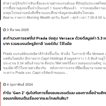
ทำความรู้จักบริการสินเชื่อและขายฝากแบรนด์เนม ที่ปัจจุบันประเทศไทยม
การซื้อขายสูงจนขึ้นนำเป็นเบอร์ 1 ของอาเซียนแล้ว การลงทุนมีความเสี่
ลงทุนโปรดอ่านหนังสือชี้ชวนและศึกษาข้อมูลก่อนตัดสินใจลงทุน
ติดตาม รายการ Morning Wealth ทุกวัน จันทร์ – ศุกร์ เวลา 7.00-8.00 น
3 มีนาคม 2025
สะท้านวงการแฟชั่น! Prada จ่อฮุบ Versace ด้วยดีลมูลค่า 5.3 หม
บาท รวมแบรนด์หรูอิตาลี ‘เบอร์ต้น’ ไว้ในมือ
Prada แบรนด์ดังแห่งอิตาลีกำลังขึ้นเป็น ‘ตัวเต็ง’ ในการเข้าซื้อ Versace
แฟชั่นไอคอนิก อีกรายจาก Capri Holdings ด้วยมูลค่าราว 1.5 พันล้านยูโ
ประมาณ 5.34 หมื่นล้านบาท ดีลประวัติศาสตร์นี้จะรวมสองแบรนด์หรู ‘เบ
ของอิตาลีไว้ในชายคาเดียวกัน หลังจากการเจรจาที่ยืดเยื้อมานานหลาย
ระหว่าง Prada และ Capri บริษัทเจ้าของแบ...
4 กุมภาพันธ์ 2024
ทำไม ‘Gen Z’ ทุ่มไปกับการซื้อของแบรนด์เนม มองการซื้อบ้านสั
ออมเกษียณเป็นเรื่องยากและไกลเกินฝัน?