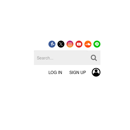
LOG IN
SIGN UP