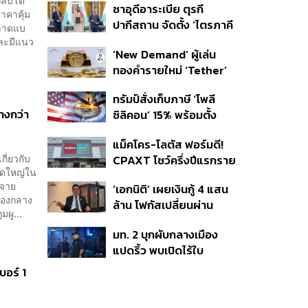
ซาอุดีอาระเบีย ตุรกี
ราคาคุ้ม
ปากีสถาน จัดตั้ง ‘ไตรภาคี
ตลาดแบ
ความมั่นคงร่วม’ คืออะไร
และมีแนว
‘New Demand’ ผู้เล่น
สำคัญอย่างไร
ทองคำรายใหม่ ‘Tether’
ทรัมป์สั่งเก็บภาษี ‘โพลี
างกว่า
ซิลิคอน’ 15% พร้อมตั้ง
ราคาขั้นต่ำ ตัดกำลังจีน
แม็คโคร-โลตัส ฟอร์มดี!
ี่ยวกับ
CPAXT โชว์ครึ่งปีแรกราย
าดใหญ่ใน
ได้ทะลุ 2.6 แสนล้าน เร่ง
ะจาย
‘เอกนิติ’ เผยเงินกู้ 4 แสน
ปรับโฉมสาขาใหม่ดันพื้นที่
ของกลาง
ล้าน โฟกัสเปลี่ยนผ่าน
เช่าโต
มผู...
พลังงาน ลุ้น ‘ไทยช่วยไทย
มท. 2 บุกผับกลางเมือง
พลัส’ เฟส 2 รอประเมิน
แปดริ้ว พบเปิดไร้ใบ
ความเหมาะสม
อนุญาต-เด็กต่ำกว่า 20 ปี
บอร์ 1
ใช้บริการ ฉี่ม่วง 32 ราย
จ่อปิด 5 ปี