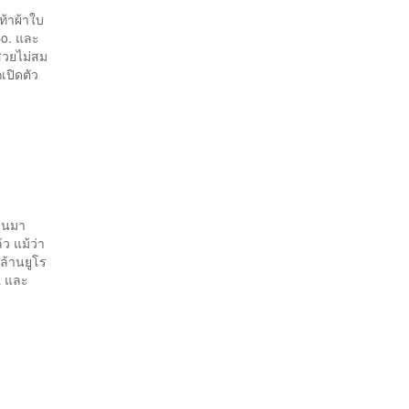
ท้าผ้าใบ
Co. และ
าสวยไม่สม
็เปิดตัว
่านมา
ว แม้ว่า
นล้านยูโร
a และ