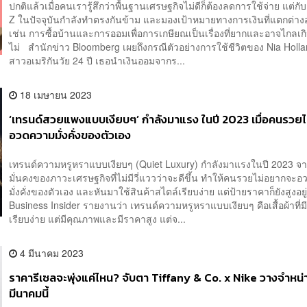
ปกติแล้วเมื่อคนเรารู้สึกว่าพื้นฐานเศรษฐกิจไม่ดีก็ต้องลดการใช้จ่าย แต่กั
Z ในปัจจุบันกำลังทำตรงกันข้าม และมองเป้าหมายทางการเงินที่แตกต่า
เช่น การซื้อบ้านและการออมเพื่อการเกษียณเป็นเรื่องที่ยากและอาจไกลเก
ไม่ สำนักข่าว Bloomberg เผยถึงกรณีตัวอย่างการใช้ชีวิตของ Nia Holl
สาวอเมริกันวัย 24 ปี เธอนำเงินออมจากร...
18 เมษายน 2023
‘เทรนด์สวยแพงแบบเงียบๆ’ กำลังมาแรง ในปี 2023 เมื่อคนรวย
อวดความมั่งคั่งของตัวเอง
เทรนด์ความหรูหราแบบเงียบๆ (Quiet Luxury) กำลังมาแรงในปี 2023 จ
มั่นคงของภาวะเศรษฐกิจที่ไม่มีวี่แววว่าจะดีขึ้น ทำให้คนรวยไม่อยากจะ
มั่งคั่งของตัวเอง และหันมาใช้สินค้าสไตล์เรียบง่าย แต่ป้ายราคาก็ยังสูงอย
Business Insider รายงานว่า เทรนด์ความหรูหราแบบเงียบๆ คือเสื้อผ้าที่ม
เรียบง่าย แต่มีคุณภาพและมีราคาสูง แต่จ...
4 มีนาคม 2023
ราคารีเซลจะพุ่งแค่ไหน? จับตา Tiffany & Co. x Nike วางจำหน่
มีนาคมนี้