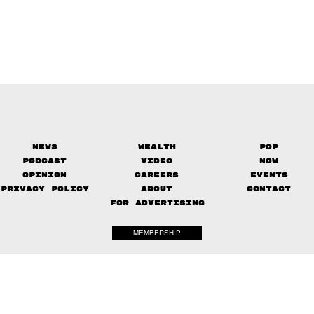
News
Wealth
Pop
Podcast
Video
Now
Opinion
Careers
Events
Privacy Policy
About
Contact
FOR ADVERTISING
MEMBERSHIP
© 2017-
2026
The Standard. All rights reserved.