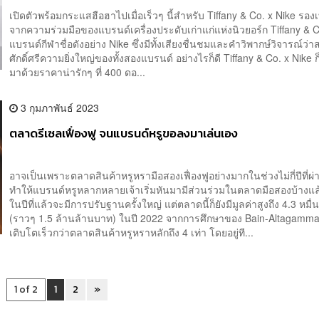
เปิดตัวพร้อมกระแสฮือฮาไปเมื่อเร็วๆ นี้สำหรับ Tiffany & Co. x Nike รองเ
จากความร่วมมือของแบรนด์เครื่องประดับเก่าแก่แห่งนิวยอร์ก Tiffany & 
แบรนด์กีฬาชื่อดังอย่าง Nike ซึ่งมีทั้งเสียงชื่นชมและคำวิพากษ์วิจารณ์ว่
ศักดิ์ศรีความยิ่งใหญ่ของทั้งสองแบรนด์ อย่างไรก็ดี Tiffany & Co. x Nike ก
มาด้วยราคาน่ารักๆ ที่ 400 ดอ...
3 กุมภาพันธ์ 2023
ตลาดรีเซลเฟื่องฟู จนแบรนด์หรูขอลงมาเล่นเอง
อาจเป็นเพราะตลาดสินค้าหรูหรามือสองเฟื่องฟูอย่างมากในช่วงไม่กี่ปีที่ผ
ทำให้แบรนด์หรูหลากหลายเจ้าเริ่มหันมามีส่วนร่วมในตลาดมือสองบ้างแล้
ในปีที่แล้วจะมีการปรับฐานครั้งใหญ่ แต่ตลาดนี้ก็ยังมีมูลค่าสูงถึง 4.3 หมื่
(ราวๆ 1.5 ล้านล้านบาท) ในปี 2022 จากการศึกษาของ Bain-Altagamm
เติบโตเร็วกว่าตลาดสินค้าหรูหราหลักถึง 4 เท่า โดยอยู่ที...
1 of 2
1
2
»