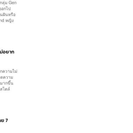
บกลุ่ม Gen
งออกไป
ินฝันหรือ
and หญิง
ไม่อยาก
ากความไม่
อวดความ
ู่มากขึ้น
ีสไตล์
าย 7