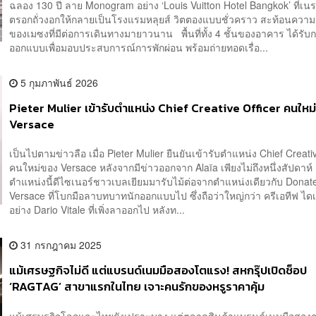
ฉลอง 130 ปี ลาย Monogram อย่าง ‘Louis Vuitton Hotel Bangkok’ ที่เนร
ตรอกถั่วงอกให้กลายเป็นโรงแรมหลุยส์ วิตตองแบบชั่วคราว สะท้อนความส
ของเมซงที่มีต่อการเดินทางมายาวนาน พื้นที่ทั้ง 4 ชั้นของอาคาร ได้รับ
ออกแบบเพื่อมอบประสบการณ์การพักผ่อน พร้อมถ่ายทอดเรื่อ...
5 กุมภาพันธ์ 2026
Pieter Mulier เข้ารับตำแหน่ง Chief Creative Officer คนใหม
Versace
เป็นไปตามข่าวลือ เมื่อ Pieter Mulier ยืนยันเข้ารับตำแหน่ง Chief Creati
คนใหม่ของ Versace หลังจากมีข่าวออกจาก Alaïa เพียงไม่ถึงหนึ่งสัปดาห
ตำแหน่งนี้ดีไซเนอร์ชาวเบลเยียมมารับไม้ต่อจากตำแหน่งเดียวกับ Donate
Versace ที่โบกมือลาบทบาทนักออกแบบไป ซึ่งถือว่าใหญ่กว่า ครีเอทีฟ ได
อย่าง Dario Vitale ที่เพิ่งลาออกไป หลังท...
31 กรกฎาคม 2025
แม้เศรษฐกิจไม่ดี แต่แบรนด์เนมมือสองโตแรง! สหกรุ๊ปเปิดช็อป
‘RAGTAG’ สาขาแรกในไทย เจาะคนรักของหรูราคาคุ้ม
แม้เศรษฐกิจโลกและไทยยังเปราะบาง แต่ตลาดสินค้าแบรนด์เนมมือสอง