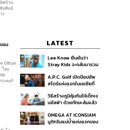
มิตบ้าน
ัมพันธ์
การ
LATEST
่ของ
Lee Know ยืนยันว่า
ve Officer
Stray Kids จะกลับมารวม
์ โดย
ตัวกันอีกครั้ง หลังจากเข้า
lla
A.P.C. Golf เปิดป๊อปอัพ
กรมรับใช้ชาติ
เรกเตอร์
สโตร์แห่งแรกในเอเชียที่
ธนิยะ
วิธีสร้างภูมิคุ้มกันให้เด็กเจ
นอัลฟ่า ด้วยทักษะล้มแล้ว
ลุก
OMEGA AT ICONSIAM
บูติกริมแม่น้ำแห่งแรกของ
แบรนด์
กลับโต