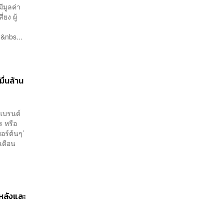
ีมูลค่า
ยง ผู้
.&nbs...
ื่นล้าน
 แบรนด์
ร หรือ
อร์ต้นๆ’
เดือน
กหลังและ