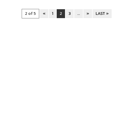
2 of 5
«
1
2
3
...
»
LAST »