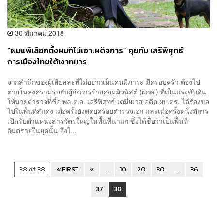
30 มีนาคม 2018
“ผมแพ้เลือกตั้งผมก็ไม่เอาเผด็จการ” คุยกับ เสรีพิศุทธ์
การเมืองไทยใต้เงาทหาร
จากสำนึกของผู้เสียสละที่ไม่อยากเห็นคนมีภาระ มีครอบครัว ต้องไป
ตายในสงครามรบกับผู้ก่อการร้ายคอมมิวนิสต์ (ผกค.) ที่เป็นแรงขับดัน
ให้นายตำรวจที่ชื่อ พล.ต.อ. เสรีพิศุทธ์ เตมียเวส อดีต ผบ.ตร. ได้ร้องขอ
ไปในพื้นที่สีแดง เมื่อครั้งยังติดยศร้อยตำรวจเอก และเมื่อครั้งหนึ่งมีการ
เปิดรับตำแหน่งสารวัตรใหญ่ในพื้นที่นาแก ซึ่งได้ชื่อว่าเป็นพื้นที่
อันตรายในยุคนั้น จึงไ...
38 of 38
« FIRST
«
...
10
20
30
...
36
37
38