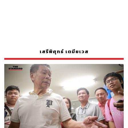
เสรีพิศุทธ์ เตมียเวส