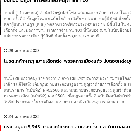
ขึ้นกับบางภูมิภาค เพื่อไทยมากสุด 185 ที่นั่ง
วานนี้ (14 เมษายน) สำนักวิจัยซูเปอร์โพล เสนอผลการศึกษา เรื่อง ‘โพลเลื
ส.ส. ครั้งที่ 3 ข้อมูลใหม่แลนด์สไลด์’ กรณีศึกษาประชาชนผู้มีสิทธิเลือกตั
สภาผู้แทนราษฎร (ส.ส.) ทุกสาขาอาชีพทั่วประเทศ อายุ 18 ปีขึ้นไป ใน 4
เลือกตั้ง และผลการประมาณการจำนวน 100 ที่นั่งของ ส.ส. ในบัญชีรายช
แต่ละพรรคการเมือง ผู้มีสิทธิเลือกตั้ง 53,094,778 คนทั...
28 มกราคม 2023
โปรดเกล้าฯ กฎหมายเลือกตั้ง-พรรคการเมืองแล้ว นับถอยหลังย
วันนี้ (28 มกราคม) ราชกิจจาบุเบกษา เผยแพร่ประกาศ พระบรมราชโอ
เกล้าฯ แก้ไขเพิ่มเติมกฎหมายประกอบรัฐธรรมนูญว่าด้วยการเลือกตั้ง สมา
แทนราษฎร (ฉบับที่2) พ.ศ.2566 และกฎหมายประกอบรัฐธรรมนูญว่าด้ว
พรรคการเมือง (ฉบับที่2) พ.ศ.2566 ซึ่งกฎหมายทั้ง 2 ฉบับมีผลบังคับใช้ว
วันที่ปประกาศลงในราชกิจจานุเบกษา และเมื่อเกิดเหตุการณ์ยุบสภาก...
24 มกราคม 2023
ครม. อนุมัติ 5,945 ล้านบาทให้ กกต. จัดเลือกตั้ง ส.ส. ใหม่ หลัง