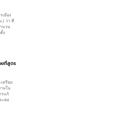
รเมือง
 ว่า ที่
 จำนวน
ั้ง
ยที่สูตร
ะเตรียม
ายามใน
ารแก้
ละต่อ