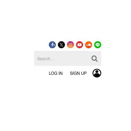
LOG IN
SIGN UP