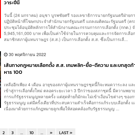
วาระปีนี้
วันนี้ (24 มกราคม) อนุชา บูรพชัยศรี รองเลขาธิการนายกรัฐมนตรีฝ่ายกา
ปฏิบัติหน้าที่โฆษกประจำสำนักนายกรัฐมนตรี แถลงมติคณะรัฐมนตรี (ครม.)
ประชุมได้อนุมัติหลักการให้สำนักงานคณะกรรมการการเลือกตั้ง (กกต.)
5,945,161,000 บาท เพื่อเป็นค่าใช้จ่ายในการควบคุมและการจัดการเลือกต
สมาชิกสภาผู้แทนราษฎร (ส.ส.) เป็นการเลือกตั้ง ส.ส. ซึ่งเป็นการเลื...
30 พฤศจิกายน 2022
เส้นทางกฎหมายเลือกตั้ง ส.ส. เกมพลิก-ยื้อ-ตีความ และบทสุดท้า
หาร 100
เหลืออีกเพียง 4 เดือน อายุของสภาผู้แทนราษฎรชุดนี้ก็จะหมดวาระลง แล
เข้าสู่การเลือกตั้งใหม่ ตลอดระยะเวลา 3 ปีกว่าของสภาชุดนี้ มีความพย
การแก้รัฐธรรมนูญหลายครั้ง แต่สุดท้ายก็มักจะไม่เข้าเงื่อนไขต่างๆ ของก
รัฐธรรมนูญ แต่มีครั้งเดียวที่ประสบความสำเร็จคือการแก้ระบบเลือกตั้ง แ
เนื่องมาด้วยการแก้กฎหมายลูกเพื่อให้สอดคล้องกับรัฐธรรมนูญ ...
2
3
...
10
...
»
LAST »