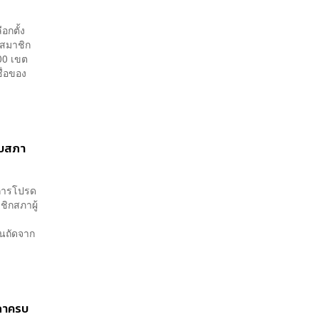
อกตั้ง
้งสมาชิก
00 เขต
ื่อของ
ุบสภา
งการโปรด
ชิกสภาผู้
ย
ันถัดจาก
สภาครบ