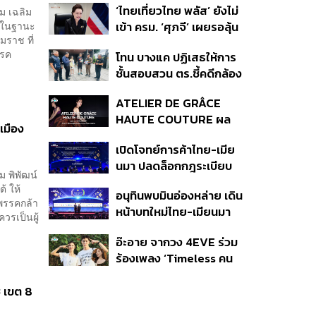
‘ไทยเที่ยวไทย พลัส’ ยังไม่
ม เฉลิม
สกินแคร์ชะลอตัว
ม ในฐานะ
เข้า ครม. ‘ศุภจี’ เผยรอลุ้น
มราช ที่
งบ ชี้มาตรการต้องไม่
รรค
โทน บางแค ปฏิเสธให้การ
กระจุกตัว
ชั้นสอบสวน ตร.ชี้คดีกล้อง
ส่องพระมีผู้เสียหายทะลุ
ATELIER DE GRÂCE
40 ราย ไม่เกี่ยวคดีมาดาม
HAUTE COUTURE ผล
เก่ง
เมือง
งาน “ผ้าไหมมัดหมี่” จาก 7
เปิดโจทย์การค้าไทย-เมีย
ดีไซเนอร์ระดับตำนานของ
นมา ปลดล็อกกฎระเบียบ
ประเทศไทย
ม พิพัฒน์
เงินข้ามแดน และความเชื่อ
้ ให้
อนุทินพบมินอ่องหล่าย เดิน
มั่นนักลงทุน ทำอย่างไร?
รพรรคกล้า
หน้าบทใหม่ไทย-เมียนมา
ควรเป็นผู้
เร่งความร่วมมือเศรษฐกิจ
อ๊ะอาย จากวง 4EVE ร่วม
การค้า-การลงทุน
ร้องเพลง ‘Timeless คน
เดียวที่รักเสมอ’ ประกอบ
ภาพยนตร์ Her in Frame
ช เขต 8