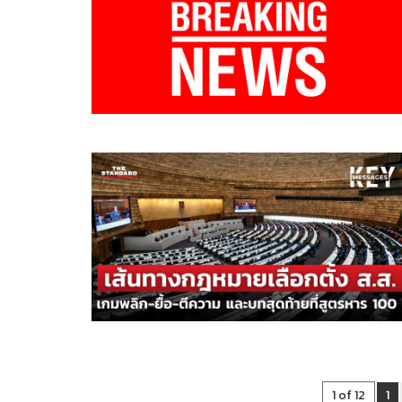
1 of 12
1