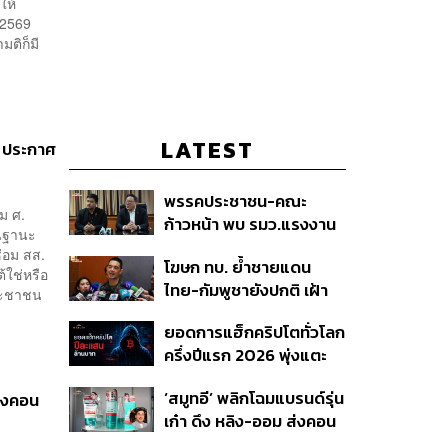
ให้
 2569
ติก็มี
LATEST
้ ประกาศ
พรรคประชาชน-คณะ
ม ศ.
ก้าวหน้า พบ รมว.แรงงาน
นฐานะ
ติดตามคดีแรงงานเก็บ
่อม สส.
โฆษก ทบ. ย้ำชายแดน
เบอร์รีฟินแลนด์
้ใช่หรือ
ไทย-กัมพูชายังปกติ เฝ้า
ประชาชน
ระวัง 24 ชั่วโมง มั่นใจไทย
ยอดการแฮ็กคริปโตทั่วโลก
ไม่เสียเปรียบเวทีโลก หลัง
ครึ่งปีแรก 2026 พุ่งแตะ
กัมพูชายื่น UN รับรอง
4.4 หมื่นล้านบาท
MOU43
‘สมูทอี’ พลิกโฉมแบรนด์รุ่น
ืองคอน
เก๋า ดึง หลิง-ออม ส่งคอน
เทนต์ซีรีส์แนวตั้ง สู้ตลาด