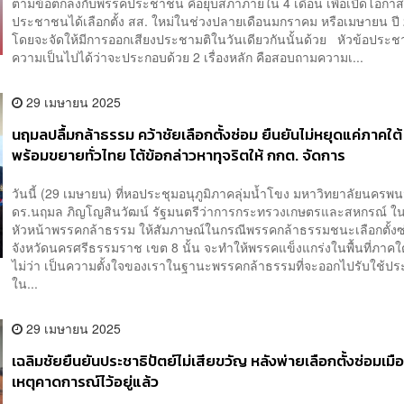
ตามข้อตกลงกับพรรคประชาชน คือยุบสภาภายใน 4 เดือน เพื่อเปิดโอกาส
ประชาชนได้เลือกตั้ง สส. ใหม่ในช่วงปลายเดือนมกราคม หรือเมษายน ปี
โดยจะจัดให้มีการออกเสียงประชามติในวันเดียวกันนั้นด้วย หัวข้อประชาม
ความเป็นไปได้ว่าจะประกอบด้วย 2 เรื่องหลัก คือสอบถามความเ...
29 เมษายน 2025
นฤมลปลื้มกล้าธรรม คว้าชัยเลือกตั้งซ่อม ยืนยันไม่หยุดแค่ภาคใต
พร้อมขยายทั่วไทย โต้ข้อกล่าวหาทุจริตให้ กกต. จัดการ
วันนี้ (29 เมษายน) ที่หอประชุมอนุภูมิภาคลุ่มน้ำโขง มหาวิทยาลัยนครพน
ดร.นฤมล ภิญโญสินวัฒน์ รัฐมนตรีว่าการกระทรวงเกษตรและสหกรณ์ ใ
หัวหน้าพรรคกล้าธรรม ให้สัมภาษณ์ในกรณีพรรคกล้าธรรมชนะเลือกตั้งซ
จังหวัดนครศรีธรรมราช เขต 8 นั้น จะทำให้พรรคแข็งแกร่งในพื้นที่ภาคใต
ไม่ว่า เป็นความตั้งใจของเราในฐานะพรรคกล้าธรรมที่จะออกไปรับใช้
ใน...
29 เมษายน 2025
เฉลิมชัยยืนยันประชาธิปัตย์ไม่เสียขวัญ หลังพ่ายเลือกตั้งซ่อมเม
เหตุคาดการณ์ไว้อยู่แล้ว