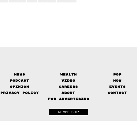
News
Wealth
Pop
Podcast
Video
Now
Opinion
Careers
Events
Privacy Policy
About
Contact
FOR ADVERTISING
MEMBERSHIP