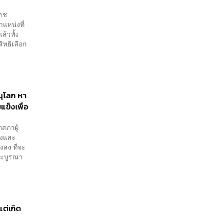
ราช
แหน่งที่
ล้วทั้ง
สิทธิเลือก
ณุโลก หา
แข็งเพื่อ
กสภาผู้
ยงและ
งลง ที่จะ
นะบูรณา
แต่เกิด