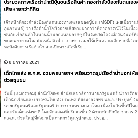
ประมวลภาพเรือดำน้ำญี่ปุ่นชนเรือสินค้า กองกำลังป้องกันตนเอ
เสียหายกว่าที่คิด
เจ้าหน้าที่กองกำลังป้องกันตนเองทางทะเลของญี่ปุ่น (MSDF) เผยเมื่อวานนี
กุมภาพันธ์) ว่า เรือดำน้ำโซริวอาจเสียหายมากกว่าที่คาดการณ์ไว้ในเบื้อง
ชนกับเรือสินค้าในน่านน้ำนอกแหลมอาชิซูริในจังหวัดโคจิเมื่อวันจันทร์ที
ขณะพยายามโผล่พ้นเหนือผิวน้ำ ภาพข่าวเผยให้เห็นความเสียหายที่ส่
หอบังคับการเรือดำน้ำ ส่วนปีกหางเสือที่เรีย...
8 มกราคม 2021
เด็กไทยส่ง ส.ค.ส. อวยพรนายกฯ พร้อมวาดรูปเรือดำน้ำบอกให้เอา
ช่วยชุมชน
วันนี้ (8 มกราคม) สำนักโฆษก สำนักเลขาธิการนายกรัฐมนตรี นำการ์ด
เด็กนักเรียนและเยาวชนไทยทั่วประเทศ ที่ส่งมาอวยพร พล.อ. ประยุทธ์ จ
นายกรัฐมนตรีและรัฐมนตรีว่าการกระทรวงกลาโหม เนื่องในวันขึ้นปีใหม
และวันเด็กแห่งชาติ โดยจัดแสดงที่บริเวณชั้น 2 ด้านหน้าตึกบัญชาการ
ส.ค.ส. ส่วนใหญ่ที่ส่งมาเป็นภาพการ์ตูนรูป พล.อ. ประย...