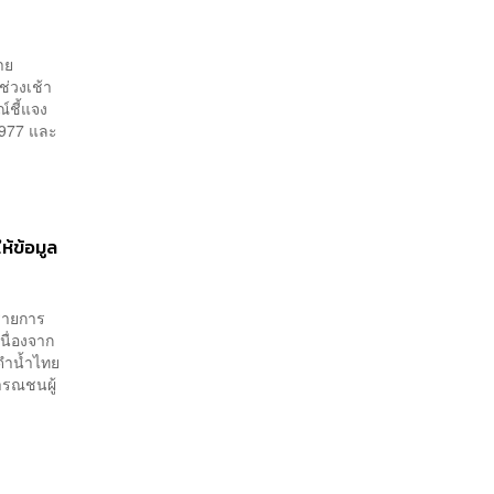
าย
่วงเช้า
์ชี้แจง
 1977 และ
ห้ข้อมูล
รายการ
นื่องจาก
อดำน้ำไทย
ธารณชนผู้