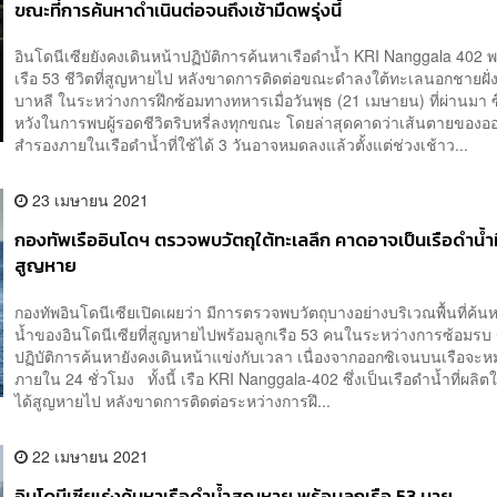
ขณะที่การค้นหาดำเนินต่อจนถึงเช้ามืดพรุ่งนี้
อินโดนีเซียยังคงเดินหน้าปฏิบัติการค้นหาเรือดำน้ำ KRI Nanggala 402 พ
เรือ 53 ชีวิตที่สูญหายไป หลังขาดการติดต่อขณะดำลงใต้ทะเลนอกชายฝั่
บาหลี ในระหว่างการฝึกซ้อมทางทหารเมื่อวันพุธ (21 เมษายน) ที่ผ่านมา 
หวังในการพบผู้รอดชีวิตริบหรี่ลงทุกขณะ โดยล่าสุดคาดว่าเส้นตายของอ
สำรองภายในเรือดำน้ำที่ใช้ได้ 3 วันอาจหมดลงแล้วตั้งแต่ช่วงเช้าว...
23 เมษายน 2021
กองทัพเรืออินโดฯ ตรวจพบวัตถุใต้ทะเลลึก คาดอาจเป็นเรือดำน้ำท
สูญหาย
กองทัพอินโดนีเซียเปิดเผยว่า มีการตรวจพบวัตถุบางอย่างบริเวณพื้นที่ค้น
น้ำของอินโดนีเซียที่สูญหายไปพร้อมลูกเรือ 53 คนในระหว่างการซ้อมรบ 
ปฏิบัติการค้นหายังคงเดินหน้าแข่งกับเวลา เนื่องจากออกซิเจนบนเรือจะ
ภายใน 24 ชั่วโมง ทั้งนี้ เรือ KRI Nanggala-402 ซึ่งเป็นเรือดำน้ำที่ผลิ
ได้สูญหายไป หลังขาดการติดต่อระหว่างการฝึ...
22 เมษายน 2021
อินโดนีเซียเร่งค้นหาเรือดำน้ำสูญหาย พร้อมลูกเรือ 53 นาย