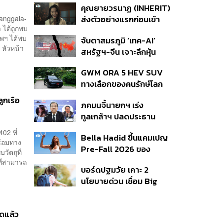
คุณยายวรนาฏ (INHERIT)
พรมแดน ชูเป้าหมายสิ่ง
Nanggala-
ส่งตัวอย่างแรกก่อนเข้า
แวดล้อมยั่งยืน
า ได้ถูกพบ
ฉาย 19 พ.ย. นี้
ทัพฯ ได้พบ
จับตาสมรภูมิ ‘เทค-AI’
 หัวหน้า
สหรัฐฯ-จีน เจาะลึกหุ้น
กลุ่มได้-เสียประโยชน์ และ
GWM ORA 5 HEV SUV
กลยุทธ์จัดพอร์ตสู้ศึก
ทางเลือกของคนรักษ์โลก
Mega Trend 3-5 ปีข้าง
แบบค่อยเป็นค่อยไป
หน้า
ูกเรือ
ภคมนจี้นายกฯ เร่ง
ทูลเกล้าฯ ปลดประธาน
กสทช. ขณะ สว.เปรมศักดิ์
02 ที่
Bella Hadid ขึ้นแคมเปญ
เสนอยุบกรรมการทั้งชุด
ซ้อมทาง
Pre-Fall 2026 ของ
แล้วสรรหาใหม่
ัตถุที่
แบรนด์ alo
ที่สามารถ
บอร์ดปฐมวัย เคาะ 2
นโยบายด่วน เชื่อม Big
Data 13 หลักอุดช่องโหว่
เด็กตกหล่น-ห้ามสอบ
มดแล้ว
แข่งขันเด็กเล็ก เน้นเรียนรู้