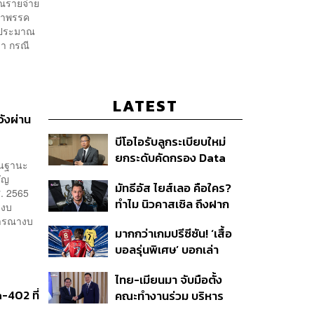
ณรายจ่าย
น้าพรรค
บประมาณ
่า กรณี
LATEST
วังผ่าน
บีโอไอรับลูกระเบียบใหม่
ยกระดับคัดกรอง Data
ในฐานะ
Center บีบค่ายเทคจ่ายค่า
ัญ
มัทธีอัส ไยส์เลอ คือใคร?
ไฟ-น้ำอัตราพิเศษ พร้อม
. 2565
ทำไม นิวคาสเซิล ถึงฝาก
กางแผนยึดประโยชน์
รงบ
อนาคตไว้กับเขา
จารณางบ
ประเทศเป็นหลัก
มากกว่าเกมปรีซีซัน! ‘เสื้อ
บอลรุ่นพิเศษ’ บอกเล่า
เอกลักษณ์ของแต่ละเมือง
ไทย-เมียนมา จับมือตั้ง
a-402 ที่
คณะทำงานร่วม บริหาร
จัดการคุณภาพน้ำข้าม