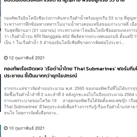
กองทัพเรืออินโดนีเซียเร่งการค้นหาเรือดำน้ำพร้อมลูกเรือ 53 นาย ที่สูญห
ระหว่างการฝึกซ้อมทางทหารในน่านน้ำทางตอนเหนือของเกาะบาหลี เมื่อช
วันพุธที่ผ่านมา (21 เมษายน) กระทรวงกลาโหมอินโดนีเซียออกแถลงการณ
ว่า เรือดำน้ำรุ่น KRI Nanggala-402 ที่ผลิตจากประเทศเยอรมนี ตั้งแต่ปี
เป็น 1 ในเรือดำน้ำ 5 ลำของอินโดนีเซียที่ขาดการติดต่อไประหว่...
12 กุมภาพันธ์ 2021
กองทัพเรือเปิดเพจ ‘เรือดำน้ำไทย Thai Submarines’ ฟอร์มทีมใ
ประชาชน ชี้เป็นมากกว่ายุทโธปกรณ์
จากกระแสข่าวจัดทำงบประมาณ พ.ศ. 2565 ของกองทัพเรือที่ไม่ได้บรรจุ
จัดซื้อเรือดำน้ำลำที่ 2 และลำที่ 3 หลังถูกชะลอไปในปีงบประมาณ 2564 เ
การแพร่ระบาดของโควิด-19 ล่าสุดกองทัพเรือได้จัดตั้งเพจเฟซบุ๊ก ‘เรื
Thai Submarines’ มีวัตถุประสงค์เพื่อสร้างการรับรู้เรื่องเรือดำน้ำแก่สา
สนใจ โดยการจัดตั้งสื่อกลาง...
10 กุมภาพันธ์ 2021