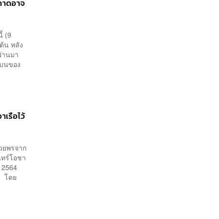
งคาดอาจ
้ (9
ต้น หลัง
่ผ่านมา
วนบนของ
เรือไว้
อวยพรจาก
ันทร์โอชา
่ 2564
 2 โดย