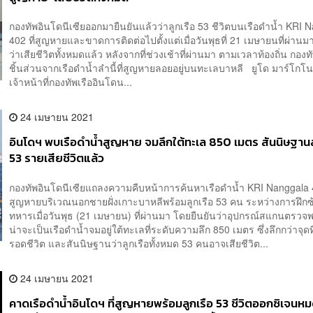
กองทัพอินโดนีเซียออกมายืนยันแล้วว่าลูกเรือ 53 ชีวิตบนเรือดำน้ำ KRI 
402 ที่สูญหายและขาดการติดต่อไปตั้งแต่เมื่อวันพุธที่ 21 เมษายนที่ผ่านม
ว่าเสียชีวิตทั้งหมดแล้ว หลังจากที่ช่วงเช้าที่ผ่านมา ตามเวลาท้องถิ่น กอง
ชิ้นส่วนจากเรือดำน้ำลำนี้ที่สูญหายลอยอยู่บนทะเลบาหลี ยูโด มาร์โกโน
เจ้าหน้าที่กองทัพเรืออินโดน...
24 เมษายน 2021
อินโดฯ พบเรือดำน้ำสูญหาย จมลึกใต้ทะเล 850 เมตร สันนิษฐานล
53 รายเสียชีวิตแล้ว
กองทัพอินโดนีเซียแถลงความคืบหน้าการค้นหาเรือดำน้ำ KRI Nanggala 4
สูญหายบริเวณนอกชายฝั่งเกาะบาหลีพร้อมลูกเรือ 53 คน ระหว่างการฝึก
ทหารเมื่อวันพุธ (21 เมษายน) ที่ผ่านมา โดยยืนยันว่าอุปกรณ์สแกนตรวจพบว
น่าจะเป็นเรือดำน้ำจมอยู่ใต้ทะเลที่ระดับความลึก 850 เมตร ซึ่งลึกกว่าจุด
รอดชีวิต และสันนิษฐานว่าลูกเรือทั้งหมด 53 คนอาจเสียชีวิต...
24 เมษายน 2021
คาดเรือดำน้ำอินโดฯ ที่สูญหายพร้อมลูกเรือ 53 ชีวิตออกซิเจนห