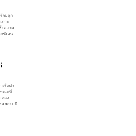
ผ่านการเล่น
ร้อมลูก
งเกาะ
ซึ่งความ
อกซิเจน
ี่
หาเรือดำ
ขณะที่
หมดลง
ตในเยอรมนี