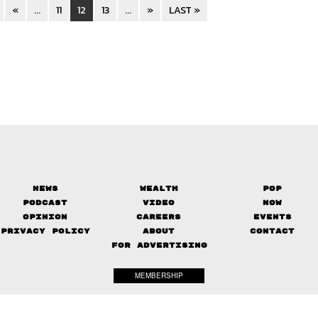
«
...
11
12
13
...
»
LAST »
News
Wealth
Pop
Podcast
Video
Now
Opinion
Careers
Events
Privacy Policy
About
Contact
FOR ADVERTISING
MEMBERSHIP