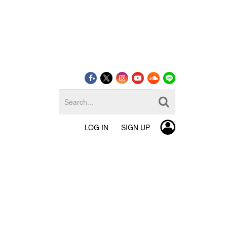
LOG IN
SIGN UP