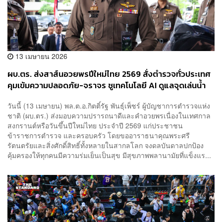
13 เมษายน 2026
ผบ.ตร. ส่งสาส์นอวยพรปีใหม่ไทย 2569 สั่งตำรวจทั่วประเทศ
คุมเข้มความปลอดภัย-จราจร ชูเทคโนโลยี AI ดูแลจุดเล่นน้ำ
วันนี้ (13 เมษายน) พล.ต.อ.กิตติ์รัฐ พันธุ์เพ็ชร์ ผู้บัญชาการตำรวจแห่ง
ชาติ (ผบ.ตร.) ส่งมอบความปรารถนาดีและคำอวยพรเนื่องในเทศกาล
สงกรานต์หรือวันขึ้นปีใหม่ไทย ประจำปี 2569 แก่ประชาชน
ข้าราชการตำรวจ และครอบครัว โดยขออาราธนาคุณพระศรี
รัตนตรัยและสิ่งศักดิ์สิทธิ์ทั้งหลายในสากลโลก จงดลบันดาลปกป้อง
คุ้มครองให้ทุกคนมีความร่มเย็นเป็นสุข มีสุขภาพพลานามัยที่แข็งแร...