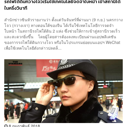
รถไฟใต้ดินกวางโจวเริ่มใช้เทคโนโลยีจดจำใบหน้า เข้าสถานีได้
ในครึ่งวินาที
สำนักข่าวซินหัวรายงานว่า ตั้งแต่วันจันทร์ที่ผ่านมา (9 ก.ย.) นครกวาง
โจว (กวางเจา) ทางตอนใต้ของจีน ได้เริ่มใช้เทคโนโลยีการจดจำ
ใบหน้า ในสถานีรถไฟใต้ดิน 2 แห่ง ซึ่งช่วยให้การเข้าสู่สถานีรวดเร็ว
และสะดวกยิ่งขึ้น โดยผู้โดยสารต้องลงทะเบียนผ่านแอปพลิเคชัน
ของการรถไฟใต้ดินกวางโจว หรือในโปรแกรมย่อยบนแอปฯ WeChat
เพื่อใช้เทคโนโลยีดังกล่าวปลดล็...
8 กุมภาพันธ์ 2018