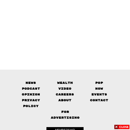
News
Wealth
Pop
Podcast
Video
Now
Opinion
Careers
Events
Privacy
About
Contact
Policy
FOR
ADVERTISING
MEMBERSHIP