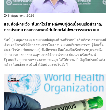
9 พฤษภาคม 2026
สธ. สั่งเฝ้าระวัง ‘ฮันตาไวรัส’ หลังพบผู้ติดเชื้อบนเรือสำราญ
ต่างประเทศ กรมการแพทย์ยันไทยยังไม่พบการระบาด แนะ
ปชช. เข้มงวดสุขอนามัย
วันนี้ (9 พฤษภาคม) นายแพทย์ณัฐพงศ์ วงศ์วิวัฒน์ อธิบดีกรมการแพทย์
เปิดเผยถึงกรณีที่มีรายงานข่าวในต่างประเทศเกี่ยวกับการพบผู้ติดเชื้อ
ฮันตาไวรัส (Hantavirus) ซึ่งมีความเชื่อมโยงกับเรือสำราญแห่งหนึ่ง
ว่า กระทรวงสาธารณสุข ภายใต้การนำของ พัฒนา พร้อมพัฒน์
รัฐมนตรีว่าการกระทรวงสาธารณสุข ได้ให้ความสำคัญกับประเด็นดัง
กล่าว โดยสั่งการเน้นย้ำให้หน่วยงานในสังกั...