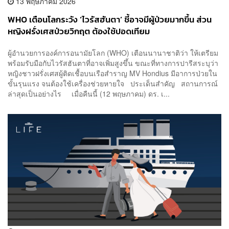
13 พฤษภาคม 2026
WHO เตือนโลกระวัง ‘ไวรัสฮันตา’ ชี้อาจมีผู้ป่วยมากขึ้น ส่วน
หญิงฝรั่งเศสป่วยวิกฤต ต้องใช้ปอดเทียม
ผู้อำนวยการองค์การอนามัยโลก (WHO) เตือนนานาชาติว่า ให้เตรียม
พร้อมรับมือกับไวรัสฮันตาที่อาจเพิ่มสูงขึ้น ขณะที่ทางการปารีสระบุว่า
หญิงชาวฝรั่งเศสผู้ติดเชื้อบนเรือสำราญ MV Hondius มีอาการป่วยใน
ขั้นรุนแรง จนต้องใช้เครื่องช่วยหายใจ ประเด็นสำคัญ สถานการณ์
ล่าสุดเป็นอย่างไร เมื่อคืนนี้ (12 พฤษภาคม) ดร. เ...