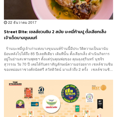
22 ธันวาคม 2017
Street Bite: เชลล์ชวนชิม 2 สมัย บะหมี่ก้ามปู ตั้งเลียกเส็ง
เจ้าเด็ดบางขุนนนท์
ร้านบะหมี่ปูเจ้าเก่าแห่งบางขุนนนท์ร้านนี้มีประวัติความเป็นมานับ
ย้อนหลังไปได้ถึง 85 ปีเลยทีเดียว เดิมทีนั้น ตั้งเลียกเส็ง ดำเนินกิจการ
อยู่ในย่านสะพานพุทธฯ​ ตั้งแต่รุ่นคุณพ่อของ คุณลุงสุรินทร์ นุชจิร
สุวรรณ วัย 70 ปี เคยได้รับตราสัญลักษณ์ความอร่อยจาก เชลล์ชวนชิม
ของหม่อมราชวงศ์ถนัดศรี สวัสดิวัตน์ มาแล้วถึง 2 ครั้ง เชลล์ชวนชิ...