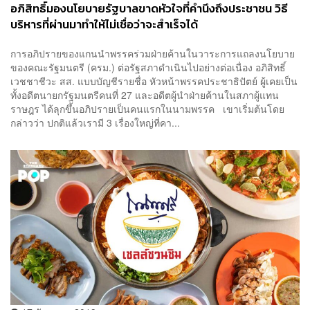
อภิสิทธิ์มองนโยบายรัฐบาลขาดหัวใจที่คำนึงถึงประชาชน วิธี
บริหารที่ผ่านมาทำให้ไม่เชื่อว่าจะสำเร็จได้
การอภิปรายของแกนนำพรรคร่วมฝ่ายค้านในวาระการแถลงนโยบาย
ของคณะรัฐมนตรี (ครม.) ต่อรัฐสภาดำเนินไปอย่างต่อเนื่อง อภิสิทธิ์
เวชชาชีวะ สส. แบบบัญชีรายชื่อ หัวหน้าพรรคประชาธิปัตย์ ผู้เคยเป็น
ทั้งอดีตนายกรัฐมนตรีคนที่ 27 และอดีตผู้นำฝ่ายค้านในสภาผู้แทน
ราษฎร ได้ลุกขึ้นอภิปรายเป็นคนแรกในนามพรรค เขาเริ่มต้นโดย
กล่าวว่า ปกติแล้วเรามี 3 เรื่องใหญ่ที่คา...