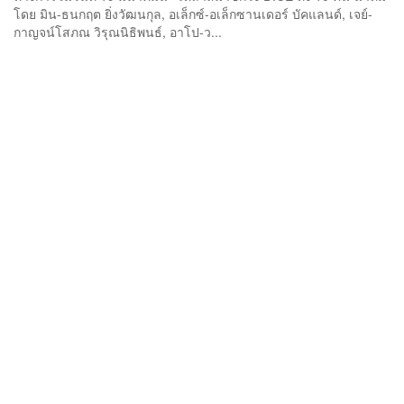
โดย มิน-ธนกฤต ยิ่งวัฒนกุล, อเล็กซ์-อเล็กซานเดอร์ บัคแลนด์, เจย์-
กาญจน์โสภณ วิรุณนิธิพนธ์, อาโป-ว...