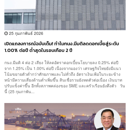
25 กุมภาพันธ์ 2026
เปิดแถลงการณ์ฉบับเต็ม! ทำไมกนง.มีมติลดดอกเบี้ยสู่ระดับ
1.00% ต่อปี ต่ำสุดในรอบเกือบ 2 ปี
กนง.มีมติ 4 ต่อ 2 เสียง ให้ลดอัตราดอกเบี้ยนโยบายลง 0.25% ต่อปี
จาก 1.25% เป็น 1.00% ต่อปี เนื่องจากมองว่า เศรษฐกิจไทยยังมีแนว
โน้มขยายตัวต่ำกว่าศักยภาพและไม่ทั่วถึง อัตราเงินเฟ้อในระยะข้าง
หน้ามีความเสี่ยงด้านต่ำเพิ่มขึ้น สินเชื่อรวมยังหดตัวต่อเนื่อง เงินบาท
ปรับแข็งค่าขึ้น อีกทั้งสภาพคล่องของ SME และครัวเรือนยังตึงตัว วัน
นี้ (25 กุมภาพัน...