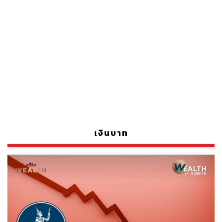
เงินบาท