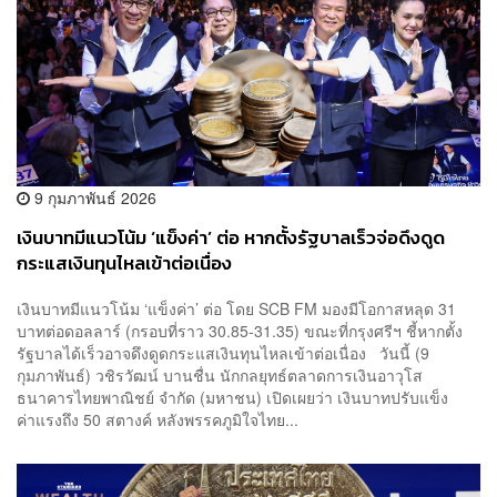
9 กุมภาพันธ์ 2026
เงินบาทมีแนวโน้ม ‘แข็งค่า’ ต่อ หากตั้งรัฐบาลเร็วจ่อดึงดูด
กระแสเงินทุนไหลเข้าต่อเนื่อง
เงินบาทมีแนวโน้ม ‘แข็งค่า’ ต่อ โดย SCB FM มองมีโอกาสหลุด 31
บาทต่อดอลลาร์ (กรอบที่ราว 30.85-31.35) ขณะที่กรุงศรีฯ ชี้หากตั้ง
รัฐบาลได้เร็วอาจดึงดูดกระแสเงินทุนไหลเข้าต่อเนื่อง วันนี้ (9
กุมภาพันธ์) วชิรวัฒน์ บานชื่น นักกลยุทธ์ตลาดการเงินอาวุโส
ธนาคารไทยพาณิชย์ จำกัด (มหาชน) เปิดเผยว่า เงินบาทปรับแข็ง
ค่าแรงถึง 50 สตางค์ หลังพรรคภูมิใจไทย...