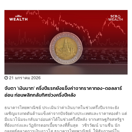
21 มกราคม 2026
จับตา ‘เงินบาท’ ครึ่งปีแรกยังแข็งค่าจากราคาทอง-ดอลลาร์
อ่อน ก่อนพลิกกลับทิศช่วงครึ่งปีหลัง
ธนาคารไทยพาณิชย์ ประเมินว่าค่าเงินบาทในช่วงครึ่งปีแรกจะยัง
เผชิญแรงกดดันด้านแข็งค่าจากปัจจัยต่างประเทศและราคาทองคำ แต่
มีแนวโน้มจะกลับมาอ่อนค่าได้ในช่วงครึ่งปีหลัง จากเศรษฐกิจสหรัฐฯ
ที่ยังแกร่งและวัฏจักรดอกเบี้ยขาลงที่สิ้นสุด วชิรวัฒน์ บานชื่น นัก
กลยุทธ์ตลาดการเงินอาวุโส ธนาคารไทยพาณิชย์ .ให้สัมภาษณ์ใน