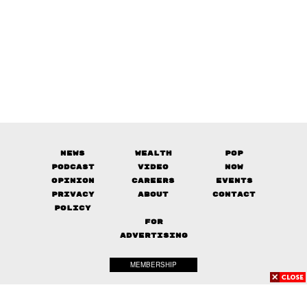
News
Wealth
Pop
Podcast
Video
Now
Opinion
Careers
Events
Privacy
About
Contact
Policy
FOR
ADVERTISING
MEMBERSHIP