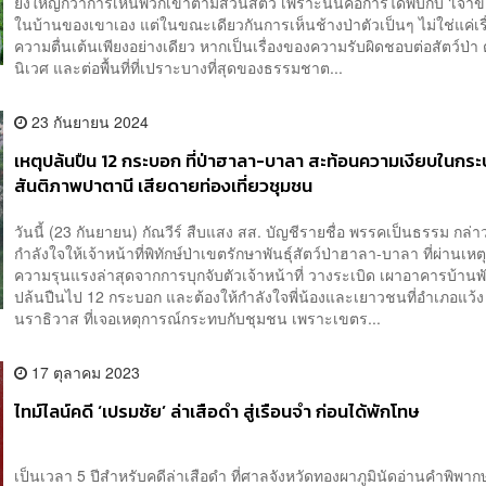
ยิ่งใหญ่กว่าการเห็นพวกเขาตามสวนสัตว์ เพราะนั่นคือการได้พบกับ ‘เจ้าข
ในบ้านของเขาเอง แต่ในขณะเดียวกันการเห็นช้างป่าตัวเป็นๆ ไม่ใช่แค่เร
ความตื่นเต้นเพียงอย่างเดียว หากเป็นเรื่องของความรับผิดชอบต่อสัตว์ป่า
นิเวศ และต่อพื้นที่ที่เปราะบางที่สุดของธรรมชาต...
23 กันยายน 2024
เหตุปล้นปืน 12 กระบอก ที่ป่าฮาลา-บาลา สะท้อนความเงียบในกร
สันติภาพปาตานี เสียดายท่องเที่ยวชุมชน
วันนี้ (23 กันยายน) กัณวีร์ สืบแสง สส. บัญชีรายชื่อ พรรคเป็นธรรม กล่า
กำลังใจให้เจ้าหน้าที่พิทักษ์ป่าเขตรักษาพันธุ์สัตว์ป่าฮาลา-บาลา ที่ผ่านเห
ความรุนแรงล่าสุดจากการบุกจับตัวเจ้าหน้าที่ วางระเบิด เผาอาคารบ้านพ
ปล้นปืนไป 12 กระบอก และต้องให้กำลังใจพี่น้องและเยาวชนที่อำเภอแว้ง 
นราธิวาส ที่เจอเหตุการณ์กระทบกับชุมชน เพราะเขตร...
17 ตุลาคม 2023
ไทม์ไลน์คดี ‘เปรมชัย’ ล่าเสือดำ สู่เรือนจำ ก่อนได้พักโทษ
เป็นเวลา 5 ปีสำหรับคดีล่าเสือดำ ที่ศาลจังหวัดทองผาภูมินัดอ่านคำพิพาก