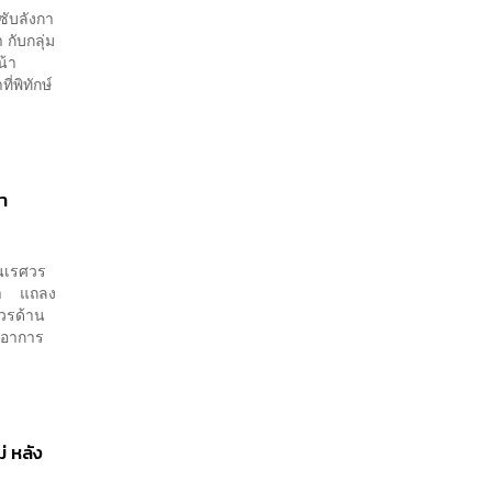
ซับลังกา
 กับกลุ่ม
น้า
่พิทักษ์
หา
ญ่นเรศวร
ือดำ แถลง
ศวรด้าน
ังอาการ
่ หลัง