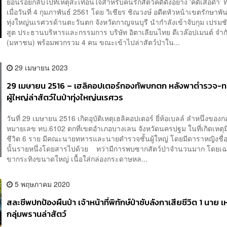
ย้อนรอยกลับไปที่เหตุสะเทือนใจสำหรับคนรักสัตว์คดีดังอย่าง ‘คดีเสือดำ’ ที่
เมื่อวันที่ 4 กุมภาพันธ์ 2561 โดย วิเชียร ชิณวงษ์ อดีตหัวหน้าเขตรักษาพันธ
ทุ่งใหญ่นเรศวรด้านตะวันตก จังหวัดกาญจนบุรี นำกำลังเข้าจับกุม เปรม
สูต ประธานบริหารและกรรมการ บริษัท อิตาเลียนไทย ดีเวล๊อปเมนต์ จำก
(มหาชน) พร้อมพวกรวม 4 คน ขณะเข้าไปล่าสัตว์ป่าใน...
29 เมษายน 2023
29 เมษายน 2516 – เฮลิคอปเตอร์กองทัพบกตก หลังพาตำรวจ-ทห
ผู้ใหญ่ล่าสัตว์ในป่าทุ่งใหญ่นเรศวร
วันที่ 29 เมษายน 2516 เกิดอุบัติเหตุเฮลิคอปเตอร์ ยี่ห้อเบลล์ ลำหนึ่งของ
หมายเลข ทบ.6102 ตกที่เขตอำเภอบางเลน จังหวัดนครปฐม ในที่เกิดเหตุมีผ
ชีวิต 6 ราย มีคณะนายทหารและนายตำรวจชั้นผู้ใหญ่ โดยมีดาราหญิงชื่อ
นั้นรายหนึ่งโดยสารไปด้วย ทว่ามีการพบซากสัตว์ป่าจำนวนมาก โดยเฉพ
ขากระทิงขนาดใหญ่ เนื้อใส่กล่องกระดาษหล...
5 พฤษภาคม 2020
สละชีพปกป้องผืนป่า เจ้าหน้าที่พิทักษ์ป่าซับลังกาเสียชีวิต 1 นาย เ
กลุ่มพรานล่าสัตว์