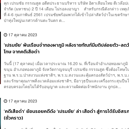
คุก เปรมชัย กรรณสูต อดีตประธานบริหาร บริษัท อิตาเลียนไทย ดีเวล๊อป
จำกัด (มหาชน) 2 ปี 14 เดือน ไม่รอลงอาญา สำหรับกรณีดังกล่าว เหตุเกิ
ที่ 4-6 กุมภาพันธ์ 2561 เปรมชัยพร้อมพวกได้เข้าไปล่าสัตว์ป่าในเขตรักษาพ
ป่าทุ่งใหญ่นเรศวรด้านตะวันตก ต...
17 ตุลาคม 2023
‘เปรมชัย’ พ้นเรือนจำทองผาภูมิ หลังราชทัณฑ์มีมติปล่อยตัว-ลดว
โทษ จากคดีเสือดำ
วันนี้ (17 ตุลาคม) เมื่อเวลาประมาณ 16.20 น. ที่เรือนจำอำเภอทองผาภูม
ขนุน อำเภอทองผาภูมิ จังหวัดกาญจนบุรี เปรมชัย กรรณสูต ซึ่งต้องโทษ
ฐาน พ.ร.บ.ป่าสงวนแห่งชาติฯ, พ.ร.บ.สงวนและคุ้มครองสัตว์ป่าฯ, พ.ร.บ.ส
และรักษาคุณภาพสิ่งแวดล้อมแห่งชาติฯ, มีอาวุธปืนและเครื่องกระสุนปืน
ครอบครองโดยไม่ได้รับอนุญาต และความผิดต่อเจ้าพนักงาน ถูกปล...
17 ตุลาคม 2023
‘คดีเสือดำ’ ย้อนรอยคดีดัง ‘เปรมชัย’ ล่า เสือดำ สู่การได้รับอิส
(ชั่วคราว)