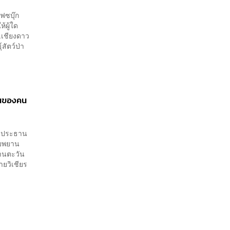
เฟซบุ๊ก
้ผู้ใด
.เชียงดาว
สัตว์ป่า
ป็นของคน
ูต ประธาน
สืบพยาน
้านตะวัน
ายวิเชียร