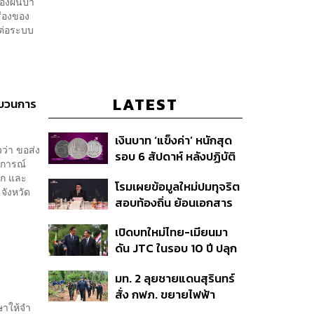
องผืนป่า’
ื่องของ
 ต่อระบบ
LATEST
ะบวนการ
เงินบาท ‘แข็งค่า’ หนักสุด
วว่า ขอส่ง
รอบ 6 สัปดาห์ หลังปฏิบัติ
ตุการณ์
การแทรกแซงเยนของ
ัก และ
โรมเผยข้อมูลใหม่ปมทุจริต
สหรัฐฯ-ญี่ปุ่น Standard
จังหวัด
สอบท้องถิ่น ย้อนเอกสาร
Chartered เปิดเป้าสิ้นปีนี้
ประชุมปี 2567 พบชื่อ
จ่อแข็งต่อแตะ 32.50 บาท
เปิดบทใหม่ไทย-เมียนมา
อนุทิน จ่อสอบต่อเอี่ยว
ต่อดอลลาร์
ดัน JTC ในรอบ 10 ปี ปลุก
ตัดตอน ม.บูรพา หรือไม่
‘เส้นเลือดใหญ่’ ค้า
มท. 2 ลุยชายแดนสุรินทร์
ชายแดน ท่าเรือน้ำลึก
สั่ง กฟภ. ขยายไฟฟ้า
ทวาย
ษาให้จำ
‘ปราสาทตาควาย–เนิน