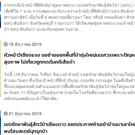
จากกรณีเจ้าหน้าที่พิทักษ์ป่าชุดลาดตระเวนเขตรักษาพันธุ์สัตว์ป่า (ขสป.) 
เสียชีวิต 1 นาย จากเหตุปะทะกันระหว่างเจ้าหน้าที่พิทักษ์ป่า ขสป.ซับลังกา
พรานล่าสัตว์ เมื่อวันที่ 4 พฤษภาคมที่ผ่านมา โดย วสันต์ กล่อมจินดา หัวห
ขสป.ซับลังกา จังหวัดลพบุรี​ รายงานว่า​ ได้เกิดเหตุชุดลาดตระเวนเจ้าหน้าที
ป่า ขสป.ซับลังกา ปะทะกับกลุ่มพรานล่าส...
18 ธันวาคม 2019
หัวหน้าวิเชียรแจง ขอย้ายออกพื้นที่ป่าทุ่งใหญ่นเรศวรเพราะปัญ
สุขภาพ ไม่เกี่ยวถูกกดดันคดีเสือดำ
วันนี้ (18 ธันวาคม) วิเชียร ชิณวงษ์ หัวหน้าเขตรักษาพันธุ์สัตว์ป่าทุ่งให
ด้านตะวันตก ซึ่งเป็นเจ้าหน้าที่ที่เข้าจับกุม เปรมชัย กรรณสูต ในคดีเส
ชี้แจงเหตุผลขอย้ายตัวเองออกจากพื้นที่เขตรักษาพันธุ์สัตว์ป่าทุ่งใหญ่นเร
ตะวันตก ว่า มีปัญหาเรื่องสุขภาพ ป่วยเป็นโรคริดสีดวงทวาร ซึ่งระยะหล
หนักจนแพทย์แนะนำให้ผ่าตัด...
21 มิถุนายน 2019
เขตรักษาพันธุ์สัตว์ป่าเชียงดาว ออกประกาศห้ามเข้าบ้านนาเลาใหม
พบโฮมสเตย์บุกรุกป่า