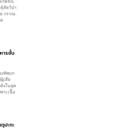
เกิดขึ้น
ุ์สัตว์ป่า
ชัย กรรณ
ัด
ารชั้น
กองทัพบก
ู้เสีย
ดังในยุค
าะเนื้อ
หตุปะทะ