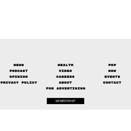
News
Wealth
Pop
Podcast
Video
Now
Opinion
Careers
Events
Privacy Policy
About
Contact
FOR ADVERTISING
MEMBERSHIP