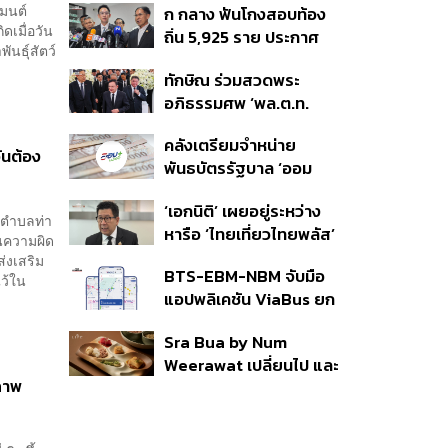
เมนต์
ก กลาง ฟันโกงสอบท้อง
350’ เสริมความมั่นคง
ดเมื่อวัน
ถิ่น 5,925 ราย ประกาศ
ชายแดน
ันธุ์สัตว์
บัญชีใหม่ 7 ส.ค. ส่วน 97
ทักษิณ ร่วมสวดพระ
ราย รอ ป.ป.ช. ขีดเส้นแล้ว
อภิธรรมศพ ‘พล.ต.ท.
เสร็จ 31 ส.ค.
ผ่อน’ บิดา ‘พักตร์พิไล ทวี
คลังเตรียมจำหน่าย
สิน’ สิริอายุ 103 ปี แกนนำ
ันต้อง
พันธบัตรรัฐบาล ‘ออม
เพื่อไทย-บุคคลหลาก
พลัส’ รอบถัดไป เร็วสุด 4
วงการร่วมอาลัย
‘เอกนิติ’ เผยอยู่ระหว่าง
ก.ย.นี้ อาจเพิ่มสัดส่วนการ
ิ ตำบลท่า
หารือ ‘ไทยเที่ยวไทยพลัส’
ขายแบบ Small Lot First
ในความผิด
มีสิทธิใช้งบจากเงินกู้ 4
มากขึ้น
่งเสริม
BTS-EBM-NBM จับมือ
แสนล้าน มั่นใจงบต่อ ‘ไทย
ไว้ใน
แอปพลิเคชัน ViaBus ยก
ช่วยไทย พลัส’ เฟส 2 มี
ระดับการติดตามตำแหน่ง
เพียงพอ
Sra Bua by Num
รถไฟฟ้า 3 สายแบบเรียล
Weerawat เปลี่ยนไป และ
ไทม์
รภาพ
นี่คือเหตุผลที่เราควรกลับ
ไปอีกครั้ง