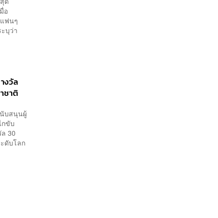
สุด
ื่อ
กับแฟนๆ
ะบุว่า
รางวัล
าชาติ
นับสนุนผู้
ไกขับ
วัล 30
ระดับโลก