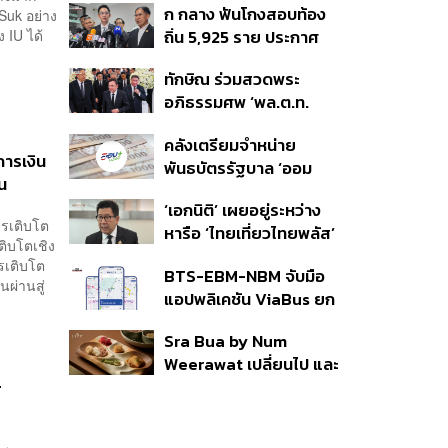
ก กลาง ฟันโกงสอบท้อง
Suk อย่าง
350’ เสริมความมั่นคง
 IU ได้
ถิ่น 5,925 ราย ประกาศ
ชายแดน
บัญชีใหม่ 7 ส.ค. ส่วน 97
ทักษิณ ร่วมสวดพระ
ราย รอ ป.ป.ช. ขีดเส้นแล้ว
อภิธรรมศพ ‘พล.ต.ท.
เสร็จ 31 ส.ค.
ผ่อน’ บิดา ‘พักตร์พิไล ทวี
คลังเตรียมจำหน่าย
สิน’ สิริอายุ 103 ปี แกนนำ
การเงิน
พันธบัตรรัฐบาล ‘ออม
เพื่อไทย-บุคคลหลาก
ิน
พลัส’ รอบถัดไป เร็วสุด 4
วงการร่วมอาลัย
ขีดความ
‘เอกนิติ’ เผยอยู่ระหว่าง
ก.ย.นี้ อาจเพิ่มสัดส่วนการ
ารเติบโต
หารือ ‘ไทยเที่ยวไทยพลัส’
ขายแบบ Small Lot First
ิบโตเชิง
มีสิทธิใช้งบจากเงินกู้ 4
มากขึ้น
รเติบโต
BTS-EBM-NBM จับมือ
แสนล้าน มั่นใจงบต่อ ‘ไทย
นผ่านสู่
แอปพลิเคชัน ViaBus ยก
ช่วยไทย พลัส’ เฟส 2 มี
ระดับการติดตามตำแหน่ง
เพียงพอ
Sra Bua by Num
รถไฟฟ้า 3 สายแบบเรียล
Weerawat เปลี่ยนไป และ
ไทม์
นี่คือเหตุผลที่เราควรกลับ
T
ไปอีกครั้ง