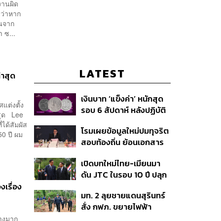
งานผิด
ดว่าหาก
านจาก
า ซ...
LATEST
่าสุด
เงินบาท ‘แข็งค่า’ หนักสุด
แต่งตั้ง
รอบ 6 สัปดาห์ หลังปฏิบัติ
สุด Lee
การแทรกแซงเยนของ
่ได้สัมผัส
โรมเผยข้อมูลใหม่ปมทุจริต
สหรัฐฯ-ญี่ปุ่น Standard
0 ปี ผม
สอบท้องถิ่น ย้อนเอกสาร
Chartered เปิดเป้าสิ้นปีนี้
ประชุมปี 2567 พบชื่อ
จ่อแข็งต่อแตะ 32.50 บาท
เปิดบทใหม่ไทย-เมียนมา
อนุทิน จ่อสอบต่อเอี่ยว
ต่อดอลลาร์
ดัน JTC ในรอบ 10 ปี ปลุก
ตัดตอน ม.บูรพา หรือไม่
‘เส้นเลือดใหญ่’ ค้า
งเรื่อง
มท. 2 ลุยชายแดนสุรินทร์
ชายแดน ท่าเรือน้ำลึก
สั่ง กฟภ. ขยายไฟฟ้า
ทวาย
‘ปราสาทตาควาย–เนิน
่างมาก