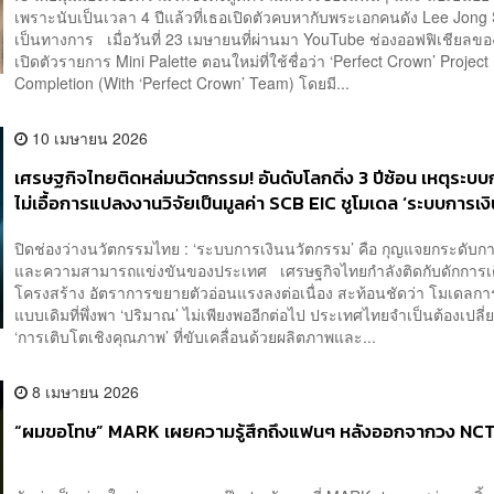
เพราะนับเป็นเวลา 4 ปีแล้วที่เธอเปิดตัวคบหากับพระเอกคนดัง Lee Jong 
เป็นทางการ เมื่อวันที่ 23 เมษายนที่ผ่านมา YouTube ช่องออฟฟิเชียลของ
เปิดตัวรายการ Mini Palette ตอนใหม่ที่ใช้ชื่อว่า ‘Perfect Crown’ Project
Completion (With ‘Perfect Crown’ Team) โดยมี...
10 เมษายน 2026
เศรษฐกิจไทยติดหล่มนวัตกรรม! อันดับโลกดิ่ง 3 ปีซ้อน เหตุระบบ
ไม่เอื้อการแปลงงานวิจัยเป็นมูลค่า SCB EIC ชูโมเดล ‘ระบบการเง
นวัตกรรม’ และ ‘กลไกแบ่งปันความเสี่ยง’ กุญแจสำคัญยกระดับ
ปิดช่องว่างนวัตกรรมไทย : ‘ระบบการเงินนวัตกรรม’ คือ กุญแจยกระดับก
สามารถประเทศ
และความสามารถแข่งขันของประเทศ เศรษฐกิจไทยกำลังติดกับดักการเต
โครงสร้าง อัตราการขยายตัวอ่อนแรงลงต่อเนื่อง สะท้อนชัดว่า โมเดลกา
แบบเดิมที่พึ่งพา ‘ปริมาณ’ ไม่เพียงพออีกต่อไป ประเทศไทยจำเป็นต้องเปลี่ย
‘การเติบโตเชิงคุณภาพ’ ที่ขับเคลื่อนด้วยผลิตภาพและ...
8 เมษายน 2026
“ผมขอโทษ” MARK เผยความรู้สึกถึงแฟนๆ หลังออกจากวง NC