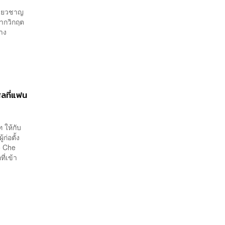
ชี่ยวชาญ
จากวิกฤต
้าง
ญ
ลที่แฟน
 ให้กับ
ก่อตั้ง
o Che
ี่เข้า