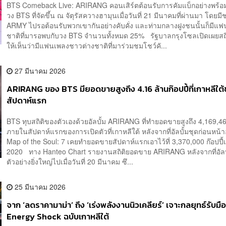
BTS Comeback Live: ARIRANG คอนเสิร์ตต้อนรับการคัมแบ็กอย่างพร้
วง BTS ที่จัดขึ้น ณ จัตุรัสควางฮามุนเมื่อวันที่ 21 มีนาคมที่ผ่านมา โดยม
ARMY ไปรอต้อนรับพวกเขากันอย่างคับคั่ง และท่ามกลางฝูงชนนั้นก็มีแ
ชาติที่มารอพบกับวง BTS จำนวนทั้งหมด 25% รัฐบาลกรุงโซลเปิดเผยสถิ
ให้เห็นว่ามีแฟนเพลงชาวต่างชาติที่มาร่วมชมโชว์คั...
27 มีนาคม 2026
ARIRANG ของ BTS มียอดขายสูงถึง 4.16 ล้านก๊อปปี้ที่เกาหลีใต้
สัปดาห์แรก
BTS ทุบสถิติของตัวเองด้วยอัลบั้ม ARIRANG ที่ทำยอดขายสูงถึง 4,169,464
ภายในสัปดาห์แรกของการเปิดตัวที่เกาหลีใต้ หลังจากที่อัลบั้มชุดก่อนหน้า
Map of the Soul: 7 เคยทำยอดขายสัปดาห์แรกเอาไว้ที่ 3,370,000 ก๊อปปี้เม
2020 ทาง Hanteo Chart รายงานสถิติยอดขาย ARIRANG หลังจากที่อัลบั
ตัวอย่างยิ่งใหญ่ไปเมื่อวันที่ 20 มีนาคม ซึ...
25 มีนาคม 2026
จาก ‘ลดราคามาม่า’ ถึง ‘เร่งพลังงานนิวเคลียร์’ เจาะกลยุทธ์รับมื
Energy Shock ฉบับเกาหลีใต้