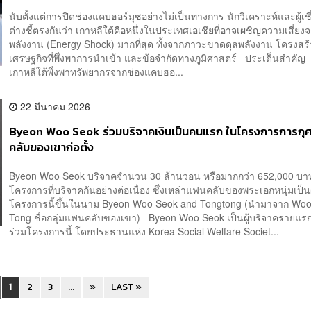
นับตั้งแต่การปิดช่องแคบฮอร์มุซอย่างไม่เป็นทางการ นักวิเคราะห์และผู้เ
ต่างชี้ตรงกันว่า เกาหลีใต้คือหนึ่งในประเทศเอเชียที่อาจเผชิญความเสี่ยง
พลังงาน (Energy Shock) มากที่สุด ทั้งจากภาวะขาดดุลพลังงาน โครงสร
เศรษฐกิจที่พึ่งพาการนำเข้า และข้อจำกัดทางภูมิศาสตร์ ประเด็นสำคั
เกาหลีใต้พึ่งพาทรัพยากรจากช่องแคบฮอ...
22 มีนาคม 2026
Byeon Woo Seok ร่วมบริจาคเงินเป็นคนแรก ในโครงการการกุศ
คลับของเขาก่อตั้ง
Byeon Woo Seok บริจาคจำนวน 30 ล้านวอน หรือมากกว่า 652,000 บาท
โครงการที่บริจาคกันอย่างต่อเนื่อง ซึ่งเหล่าแฟนคลับของพระเอกหนุ่มเป็นผู้
โครงการนี้ขึ้นในนาม Byeon Woo Seok and Tongtong (นำมาจาก Wo
Tong ชื่อกลุ่มแฟนคลับของเขา) Byeon Woo Seok เป็นผู้บริจาครายแรกท
ร่วมโครงการนี้ โดยประธานแห่ง Korea Social Welfare Societ...
1
2
3
...
»
LAST »