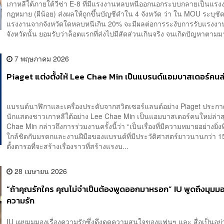
เกาหลีใต้ภายใต้วีซ่า E-8 ที่มีแรงงานหลบหนีออกนอกระบบกลายเป็นแรง
กฎหมาย (ผีน้อย) ส่งผลให้ถูกขึ้นบัญชีดำใน 4 จังหวัด ว่า ใน MOU ระบุชั
แรงงานจากจังหวัดใดหลบหนีเกิน 20% จะมีผลต่อการระงับการรับแรงง
จังหวัดนั้น ยอมรับว่าล็อตแรกที่ส่งไปมีสัดส่วนเกินจริง จนเกิดปัญหาตามม
7 พฤษภาคม 2026
Piaget แต่งตั้งให้ Lee Chae Min เป็นแบรนด์แอมบาสเดอร์คนล
แบรนด์นาฬิกาและเครื่องประดับจากสวิตเซอร์แลนด์อย่าง Piaget ประกาศ
นักแสดงชาวเกาหลีใต้อย่าง Lee Chae Min เป็นแอมบาสเดอร์คนใหม่ล่า
Chae Min กล่าวถึงการร่วมงานครั้งนี้ว่า “เป็นเรื่องที่มีความหมายอย่างยิ่งที
ใกล้ชิดกับมรดกและงานฝีมือของแบรนด์ที่มีประวัติศาสตร์ยาวนานกว่า 15
ตั้งตารอที่จะสร้างเรื่องราวที่สร้างแรงบ...
28 เมษายน 2026
“ถ้าคุณรักใคร คุณไม่จำเป็นต้องพูดออกมาหรอก” IU พูดถึงมุมมอ
ความรัก
IU เผยมุมมองเรื่องความรักซึ่งดึงดูดความสนใจของแฟนๆ และ สื่อเป็นอย