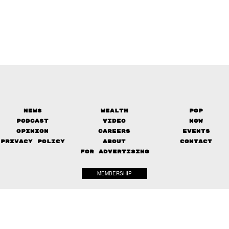
News
Wealth
Pop
Podcast
Video
Now
Opinion
Careers
Events
Privacy Policy
About
Contact
FOR ADVERTISING
MEMBERSHIP
© 2017-
2026
The Standard. All rights reserved.