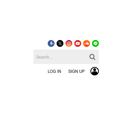
LOG IN
SIGN UP