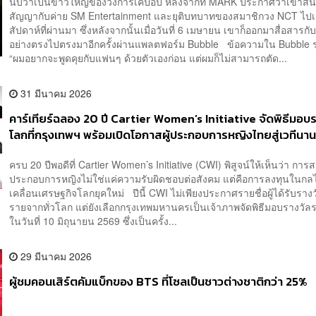
นับว่าเป็นข่าวใหญ่ของวงการเคป๊อป หลังจากที่ MARK ประกาศว่าเขาสิ้น
สัญญากับค่าย SM Entertainment และยุติบทบาทของสมาชิกวง NCT ไปเม
สัปดาห์ที่ผ่านมา ซึ่งหลังจากนั้นเมื่อวันที่ 6 เมษายน เขาก็ออกมาสื่อสาร
อย่างตรงไปตรงมาอีกครั้งผ่านแพลตฟอร์ม Bubble ข้อความใน Bubble ร
“ผมอยากจะพูดคุยกับแฟนๆ ด้วยตัวเองก่อน แต่ผมก็ไม่สามารถตัด...
31 มีนาคม 2026
คาร์เทียร์ฉลอง 20 ปี Cartier Women’s Initiative จัดพิธีมอบ
โลกที่กรุงเทพฯ พร้อมเปิดโอกาสผู้ประกอบการหญิงไทยสู่เวทีนาน
ครบ 20 ปีพอดีที่ Cartier Women’s Initiative (CWI) พิสูจน์ให้เห็นว่า การส
ประกอบการหญิงไม่ใช่แค่ความรับผิดชอบต่อสังคม แต่คือการลงทุนในกล
เคลื่อนเศรษฐกิจโลกยุคใหม่ ปีนี้ CWI ไม่เพียงประกาศรายชื่อผู้ได้รับราง
รายจากทั่วโลก แต่ยังเลือกกรุงเทพมหานครเป็นเจ้าภาพจัดพิธีมอบรางวัล
ในวันที่ 10 มิถุนายน 2569 ซึ่งเป็นครั้ง...
29 มีนาคม 2026
ผู้ชมคอนเสิร์ตคัมแบ็กของ BTS ที่โซลเป็นชาวต่างชาติกว่า 25%