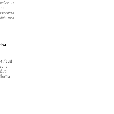
อมหน้าของ
ีชาว
ฟนชาวต่าง
ติที่แสดง
ช่วง
 ก๊อปปี้
อย่าง
ื่อปี
้มเปิด
อ