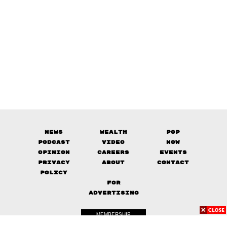
News
Wealth
Pop
Podcast
Video
Now
Opinion
Careers
Events
Privacy
About
Contact
Policy
FOR
ADVERTISING
MEMBERSHIP