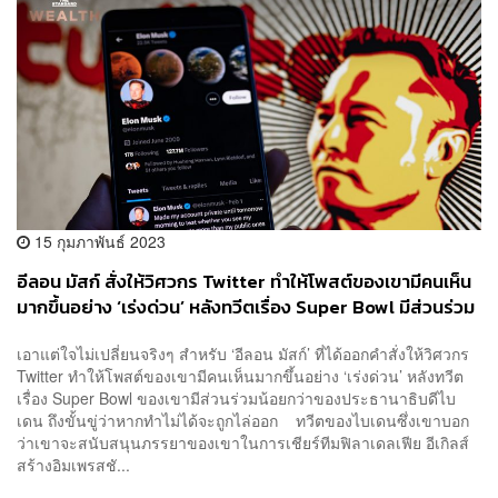
15 กุมภาพันธ์ 2023
อีลอน มัสก์ สั่งให้วิศวกร Twitter ทำให้โพสต์ของเขามีคนเห็น
มากขึ้นอย่าง ‘เร่งด่วน’ หลังทวีตเรื่อง Super Bowl มีส่วนร่วม
น้อยกว่าของไบเดน ย้ำหากทำไม่ได้ ‘ไล่ออก’
เอาแต่ใจไม่เปลี่ยนจริงๆ สำหรับ ‘อีลอน มัสก์’ ที่ได้ออกคำสั่งให้วิศวกร
Twitter ทำให้โพสต์ของเขามีคนเห็นมากขึ้นอย่าง ‘เร่งด่วน’ หลังทวีต
เรื่อง Super Bowl ของเขามีส่วนร่วมน้อยกว่าของประธานาธิบดีไบ
เดน ถึงขั้นขู่ว่าหากทำไม่ได้จะถูกไล่ออก ทวีตของไบเดนซึ่งเขาบอก
ว่าเขาจะสนับสนุนภรรยาของเขาในการเชียร์ทีมฟิลาเดลเฟีย อีเกิลส์
สร้างอิมเพรสชั...