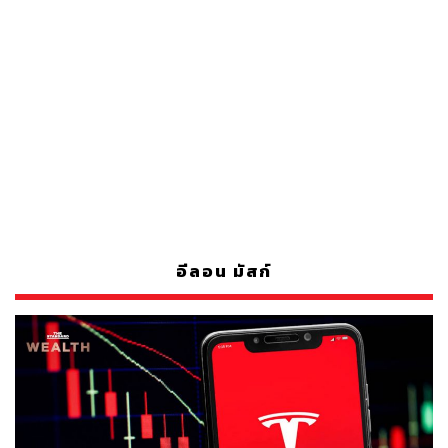
อีลอน มัสก์