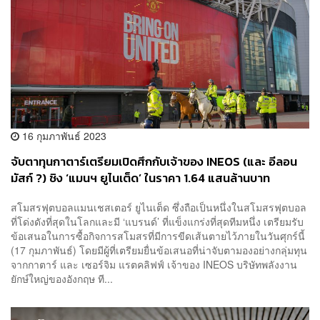
16 กุมภาพันธ์ 2023
จับตาทุนกาตาร์เตรียมเปิดศึกกับเจ้าของ INEOS (และ อีลอน
มัสก์ ?) ชิง ‘แมนฯ ยูไนเต็ด’ ในราคา 1.64 แสนล้านบาท
สโมสรฟุตบอลแมนเชสเตอร์ ยูไนเต็ด ซึ่งถือเป็นหนึ่งในสโมสรฟุตบอล
ที่โด่งดังที่สุดในโลกและมี ‘แบรนด์’ ที่แข็งแกร่งที่สุดทีมหนึ่ง เตรียมรับ
ข้อเสนอในการซื้อกิจการสโมสรที่มีการขีดเส้นตายไว้ภายในวันศุกร์นี้
(17 กุมภาพันธ์) โดยมีผู้ที่เตรียมยื่นข้อเสนอที่น่าจับตามองอย่างกลุ่มทุน
จากกาตาร์ และ เซอร์จิม แรตคลิฟฟ์ เจ้าของ INEOS บริษัทพลังงาน
ยักษ์ใหญ่ของอังกฤษ ที...