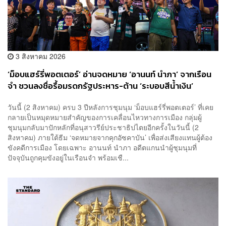
3 สิงหาคม 2026
‘ม็อบแฮร์รี่พอตเตอร์’ อ่านจดหมาย ‘อานนท์ นำภา’ จากเรือน
จำ ชวนลงชื่อรื้อมรดกรัฐประหาร-ต้าน ‘ระบอบสีน้ำเงิน’
วันนี้ (2 สิงหาคม) ครบ 3 ปีหลังการชุมนุม ‘ม็อบแฮร์รี่พอตเตอร์’ ที่เคย
กลายเป็นหมุดหมายสำคัญของการเคลื่อนไหวทางการเมือง กลุ่มผู้
ชุมนุมกลับมาปักหลักที่อนุสาวรีย์ประชาธิปไตยอีกครั้งในวันนี้ (2
สิงหาคม) ภายใต้ธีม ‘จดหมายจากคุกอัซคาบัน’ เพื่อส่งเสียงแทนผู้ต้อง
ขังคดีการเมือง โดยเฉพาะ อานนท์ นำภา อดีตแกนนำผู้ชุมนุมที่
ปัจจุบันถูกคุมขังอยู่ในเรือนจำ พร้อมเชื...