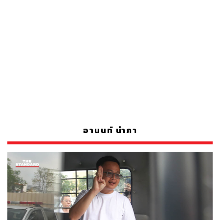
อานนท์ นำภา