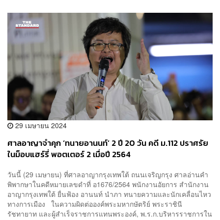
29 เมษายน 2024
ศาลอาญาจำคุก ‘ทนายอานนท์’ 2 ปี 20 วัน คดี ม.112 ปราศรัย
ในม็อบแฮร์รี่ พอตเตอร์ 2 เมื่อปี 2564
วันนี้ (29 เมษายน) ที่ศาลอาญากรุงเทพใต้ ถนนเจริญกรุง ศาลอ่านคำ
พิพากษาในคดีหมายเลขดำที่ อ1676/2564 พนักงานอัยการ สำนักงาน
อาญากรุงเทพใต้ ยื่นฟ้อง อานนท์ นำภา ทนายความและนักเคลื่อนไหว
ทางการเมือง ในความผิดต่อองค์พระมหากษัตริย์ พระราชินี
รัชทายาท และผู้สำเร็จราชการแทนพระองค์, พ.ร.ก.บริหารราชการใน