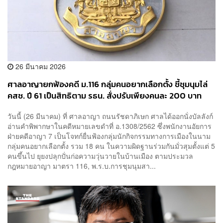
26 มีนาคม 2026
ศาลอาญายกฟ้องคดี ม.116 กลุ่มคนอยากเลือกตั้ง ชี้ชุมนุมไล่
คสช. ปี 61 เป็นสิทธิตาม รธน. สั่งปรับเพียงคนละ 200 บาท
วันนี้ (26 มีนาคม) ที่ ศาลอาญา ถนนรัชดาภิเษก ศาลได้ออกนั่งบัลลังก์
อ่านคำพิพากษาในคดีหมายเลขดำที่ อ.1308/2562 ซึ่งพนักงานอัยการ
ฝ่ายคดีอาญา 7 เป็นโจทก์ยื่นฟ้องกลุ่มนักกิจกรรมทางการเมืองในนาม
กลุ่มคนอยากเลือกตั้ง รวม 18 คน ในความผิดฐานร่วมกันมั่วสุมตั้งแต่ 5
คนขึ้นไป ยุยงปลุกปั่นก่อความวุ่นวายในบ้านเมือง ตามประมวล
กฎหมายอาญา มาตรา 116, พ.ร.บ.การชุมนุมสา...