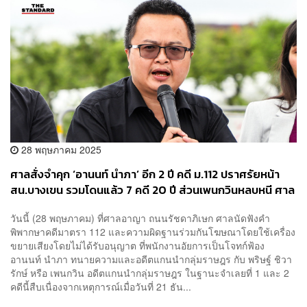
28 พฤษภาคม 2025
ศาลสั่งจำคุก ‘อานนท์ นำภา’ อีก 2 ปี คดี ม.112 ปราศรัยหน้า
สน.บางเขน รวมโดนแล้ว 7 คดี 20 ปี ส่วนเพนกวินหลบหนี ศาล
ออกหมายจับ
วันนี้ (28 พฤษภาคม) ที่ศาลอาญา ถนนรัชดาภิเษก ศาลนัดฟังคำ
พิพากษาคดีมาตรา 112 และความผิดฐานร่วมกันโฆษณาโดยใช้เครื่อง
ขยายเสียงโดยไม่ได้รับอนุญาต ที่พนักงานอัยการเป็นโจทก์ฟ้อง
อานนท์ นำภา ทนายความและอดีตแกนนำกลุ่มราษฎร กับ พริษฐ์ ชิวา
รักษ์ หรือ เพนกวิน อดีตแกนนำกลุ่มราษฎร ในฐานะจำเลยที่ 1 และ 2
คดีนี้สืบเนื่องจากเหตุการณ์เมื่อวันที่ 21 ธัน...