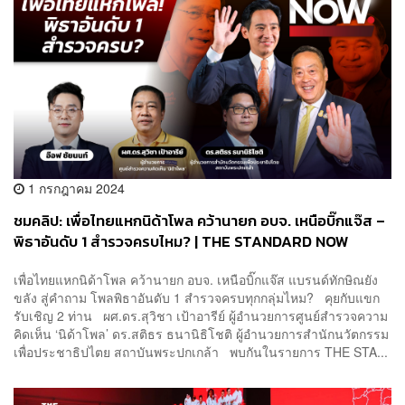
1 กรกฎาคม 2024
ชมคลิป: เพื่อไทยแหกนิด้าโพล คว้านายก อบจ. เหนือบิ๊กแจ๊ส –
พิธาอันดับ 1 สำรวจครบไหม? | THE STANDARD NOW
เพื่อไทยแหกนิด้าโพล คว้านายก อบจ. เหนือบิ๊กแจ๊ส แบรนด์ทักษิณยัง
ขลัง สู่คำถาม โพลพิธาอันดับ 1 สำรวจครบทุกกลุ่มไหม? คุยกับแขก
รับเชิญ 2 ท่าน ผศ.ดร.สุวิชา เป้าอารีย์ ผู้อำนวยการศูนย์สำรวจความ
คิดเห็น ‘นิด้าโพล’ ดร.สติธร ธนานิธิโชติ ผู้อำนวยการสำนักนวัตกรรม
เพื่อประชาธิปไตย สถาบันพระปกเกล้า พบกันในรายการ THE STA...