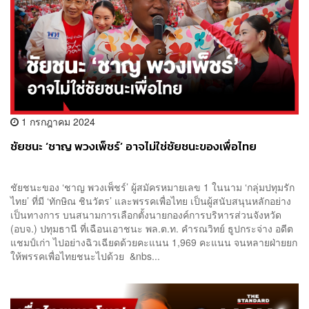
1 กรกฎาคม 2024
ชัยชนะ ‘ชาญ พวงเพ็ชร์’ อาจไม่ใช่ชัยชนะของเพื่อไทย
ชัยชนะของ ‘ชาญ พวงเพ็ชร์’ ผู้สมัครหมายเลข 1 ในนาม ‘กลุ่มปทุมรัก
ไทย’ ที่มี ‘ทักษิณ ชินวัตร’ และพรรคเพื่อไทย เป็นผู้สนับสนุนหลักอย่าง
เป็นทางการ บนสนามการเลือกตั้งนายกองค์การบริหารส่วนจังหวัด
(อบจ.) ปทุมธานี ที่เฉือนเอาชนะ พล.ต.ท. คำรณวิทย์ ธูปกระจ่าง อดีต
แชมป์เก่า ไปอย่างฉิวเฉียดด้วยคะแนน 1,969 คะแนน จนหลายฝ่ายยก
ให้พรรคเพื่อไทยชนะไปด้วย &nbs...