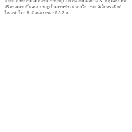
ขยะอิเล็กทรอนิกส์เหล่านี้เข้ามาสู่ประเทศไทยได้อย่างไร เหตุใดจึงเพิ่ม
ปริมาณมากขึ้นจนปรากฏเป็นภาพข่าวน่าตกใจ ขยะอิเล็กทรอนิกส์
ไหลเข้าไทย 5 เดือนแรกของปี 5.2 ห...