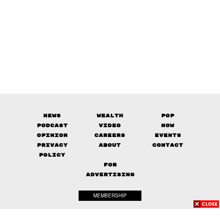
News
Wealth
Pop
Podcast
Video
Now
Opinion
Careers
Events
Privacy
About
Contact
Policy
FOR
ADVERTISING
MEMBERSHIP