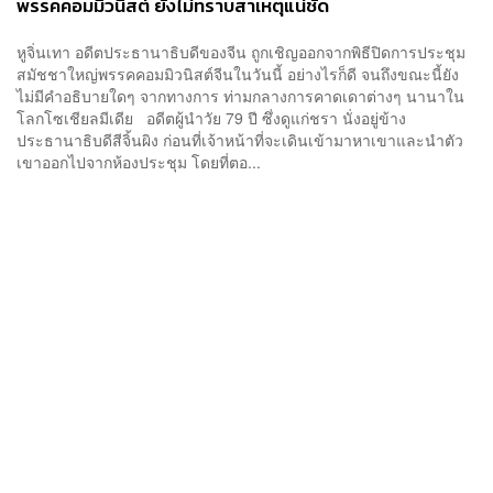
พรรคคอมมิวนิสต์ ยังไม่ทราบสาเหตุแน่ชัด
หูจิ่นเทา อดีตประธานาธิบดีของจีน ถูกเชิญออกจากพิธีปิดการประชุม
สมัชชาใหญ่พรรคคอมมิวนิสต์จีนในวันนี้ อย่างไรก็ดี จนถึงขณะนี้ยัง
ไม่มีคำอธิบายใดๆ จากทางการ ท่ามกลางการคาดเดาต่างๆ นานาใน
โลกโซเชียลมีเดีย อดีตผู้นำวัย 79 ปี ซึ่งดูแก่ชรา นั่งอยู่ข้าง
ประธานาธิบดีสีจิ้นผิง ก่อนที่เจ้าหน้าที่จะเดินเข้ามาหาเขาและนำตัว
เขาออกไปจากห้องประชุม โดยที่ตอ...