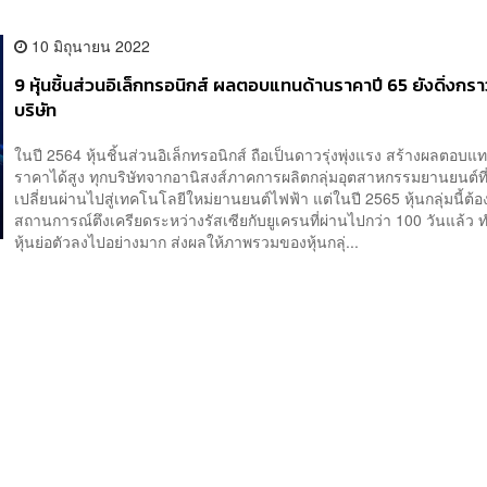
10 มิถุนายน 2022
9 หุ้นชิ้นส่วนอิเล็กทรอนิกส์ ผลตอบแทนด้านราคาปี 65 ยังดิ่งกรา
บริษัท
ในปี 2564 หุ้นชิ้นส่วนอิเล็กทรอนิกส์ ถือเป็นดาวรุ่งพุ่งแรง สร้างผลตอบ
ราคาได้สูง ทุกบริษัทจากอานิสงส์ภาคการผลิตกลุ่มอุตสาหกรรมยานยนต์ที
เปลี่ยนผ่านไปสู่เทคโนโลยีใหม่ยานยนต์ไฟฟ้า แต่ในปี 2565 หุ้นกลุ่มนี้ต้อ
สถานการณ์ตึงเครียดระหว่างรัสเซียกับยูเครนที่ผ่านไปกว่า 100 วันแล้ว 
หุ้นย่อตัวลงไปอย่างมาก ส่งผลให้ภาพรวมของหุ้นกลุ่...