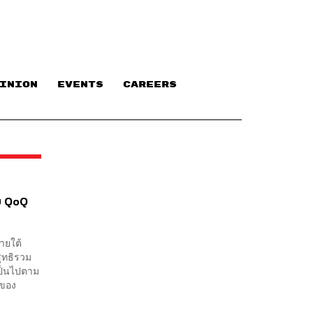
INION
EVENTS
CAREERS
อย QoQ
ายใต้
ุทธิรวม
เป็นไปตาม
 ของ