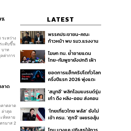
LATEST
59%
พรรคประชาชน-คณะ
) ระหว่าง
ก้าวหน้า พบ รมว.แรงงาน
ระดับขึ้น
ติดตามคดีแรงงานเก็บ
7 บาท
โฆษก ทบ. ย้ำชายแดน
เบอร์รีฟินแลนด์
ูลค่าการ
ไทย-กัมพูชายังปกติ เฝ้า
ระวัง 24 ชั่วโมง มั่นใจไทย
ยอดการแฮ็กคริปโตทั่วโลก
ไม่เสียเปรียบเวทีโลก หลัง
ครึ่งปีแรก 2026 พุ่งแตะ
กัมพูชายื่น UN รับรอง
4.4 หมื่นล้านบาท
งตลาด
MOU43
‘สมูทอี’ พลิกโฉมแบรนด์รุ่น
เก๋า ดึง หลิง-ออม ส่งคอน
เทนต์ซีรีส์แนวตั้ง สู้ตลาด
มราคาตลาด
‘ไทยเที่ยวไทย พลัส’ ยังไม่
 ล่าสุด
สกินแคร์ชะลอตัว
าะห์หลาย
เข้า ครม. ‘ศุภจี’ เผยรอลุ้น
ไตรมาส 2
งบ ชี้มาตรการต้องไม่
โทน บางแค ปฏิเสธให้การ