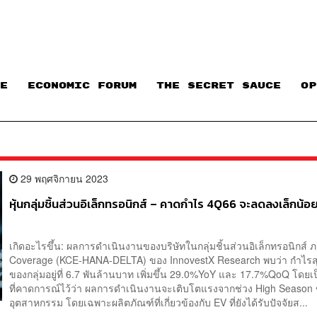
E
ECONOMIC FORUM
THE SECRET SAUCE​
OP
29 พฤศจิกายน 2023
หุ้นกลุ่มชิ้นส่วนอิเล็กทรอนิกส์ – คาดกำไร 4Q66 จะลดลงเล็กน้
เกิดอะไรขึ้น: ผลการดำเนินงานของบริษัทในกลุ่มชิ้นส่วนอิเล็กทรอนิกส์ ภ
Coverage (KCE-HANA-DELTA) ของ InnovestX Research พบว่า กำไรส
ของกลุ่มอยู่ที่ 6.7 พันล้านบาท เพิ่มขึ้น 29.0%YoY และ 17.7%QoQ โดย
ที่คาดการณ์ไว้ว่า ผลการดำเนินงานจะเติบโตแรงจากช่วง High Season
อุตสาหกรรม โดยเฉพาะผลิตภัณฑ์ที่เกี่ยวข้องกับ EV ที่ยังได้รับปัจจัยส...