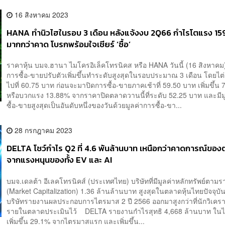
16 สิงหาคม 2023
HANA ทำนิวไฮในรอบ 3 เดือน หลังแจ้งงบ 2Q66 กำไรโตแรง 1
มากกว่าคาด โบรกพร้อมใจเชียร์ ‘ซื้อ’
ราคาหุ้น บมจ.ฮานา ไมโครอิเล็คโทรนิคส หรือ HANA วันนี้ (16 สิงหาคม
การซื้อ-ขายปรับตัวเพิ่มขึ้นทำระดับสูงสุดในรอบประมาณ 3 เดือน โดยไต่
ไปที่ 60.75 บาท ก่อนจะมาปิดการซื้อ-ขายภาคเช้าที่ 59.50 บาท เพิ่มขึ้น 
หรือบวกแรง 13.88% จากราคาปิดตลาดวานนี้ที่ระดับ 52.25 บาท และมีม
ซื้อ-ขายสูงสุดเป็นอันดับหนึ่งของวันด้วยมูลค่าการซื้อ-ขา...
28 กรกฎาคม 2023
DELTA โชว์กำไร Q2 ที่ 4.6 พันล้านบาท เหนือกว่าคาดการณ์ขอ
จากแรงหนุนของทั้ง EV และ AI
บมจ.เดลต้า อีเลคโทรนิคส์ (ประเทศไทย) บริษัทที่มีมูลค่าหลักทรัพย์ตา
(Market Capitalization) 1.36 ล้านล้านบาท สูงสุดในตลาดหุ้นไทยปัจจุบัน
บริษัทรายงานผลประกอบการไตรมาส 2 ปี 2566 ออกมาสูงกว่าที่นักวิเคร
รายในตลาดประเมินไว้ DELTA รายงานกำไรสุทธิ 4,668 ล้านบาท ใน
เพิ่มขึ้น 29.1% จากไตรมาสแรก และเพิ่มขึ้น...