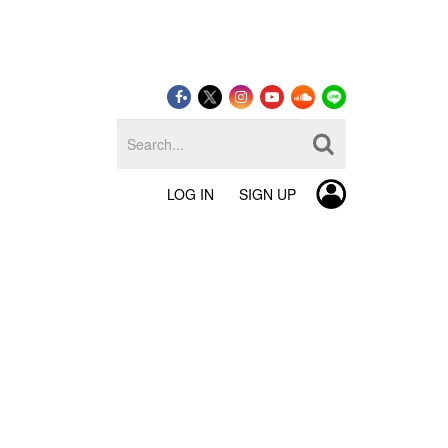
LOG IN
SIGN UP