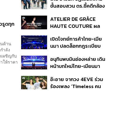
กระจุกตัว
ชั้นสอบสวน ตร.ชี้คดีกล้อง
ส่องพระมีผู้เสียหายทะลุ
ATELIER DE GRÂCE
40 ราย ไม่เกี่ยวคดีมาดาม
วรูดทุก
HAUTE COUTURE ผล
เก่ง
งาน “ผ้าไหมมัดหมี่” จาก 7
เปิดโจทย์การค้าไทย-เมีย
ดีไซเนอร์ระดับตำนานของ
แทนด้าน
นมา ปลดล็อกกฎระเบียบ
ประเทศไทย
่กำลัง
เงินข้ามแดน และความเชื่อ
งเผชิญกับ
อนุทินพบมินอ่องหล่าย เดิน
มั่นนักลงทุน ทำอย่างไร?
ทำให้ราคา
หน้าบทใหม่ไทย-เมียนมา
เร่งความร่วมมือเศรษฐกิจ
อ๊ะอาย จากวง 4EVE ร่วม
การค้า-การลงทุน
ร้องเพลง ‘Timeless คน
เดียวที่รักเสมอ’ ประกอบ
ภาพยนตร์ Her in Frame