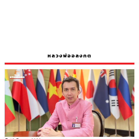
หลวงพ่ออลงกต