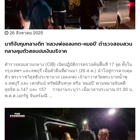
26 สิงหาคม 2025
นาทีจับกุมกลางดึก ‘หลวงพ่ออลงกต-หมอบี’ ตำรวจสอบสวน
กลางคุมตัวสอบปมเงินบริจาค
ตำรวจสอบสวนกลาง (CIB) เปิดปฏิบัติการตรวจค้นพื้นที่ 17 จุด ทั้งใน
กรุงเทพฯ และลพบุรี เมื่อค่ำคืนที่ผ่านมา (26 ส.ค.) นำไปสู่การควบคุม
ตัว พระราชวิสุทธิประชานาถ (อลงกต) เจ้าอาวาสวัดพระบาทน้ำพุ
จ.ลพบุรี และ เสกสันน์ ทรัพย์สืบสกุล หรือ ‘หมอบี’ ตามหมายจับคดี
ทุจริต ม.147 และ 157 รายงานระบุว่า เมื่อเวลาประมาณ 01.00 น.
พ.ต.ต.เอกรัฐ จันทร์มณี ...