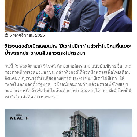
5 พฤศจิกายน 2025
วิโรจน์สงสัยเปิดแคมเปญ ‘มีเราไม่มีเทา’ แล้วทำไมมีคนดิ้นเยอะ
ย้ำพรรคประชาชนสืบสาวตรงไปตรงมา
วันนี้ (5 พฤศจิกายน) วิโรจน์ ลักขณาอดิศร สส. แบบบัญชีรายชื่อ และ
รองหัวหน้าพรรคประชาชน กล่าวถึงกรณีที่หัวหน้าพรรคเพื่อไทยเตือน
ถึงแคมเปญรณรงค์หาเสียงของพรรคประชาชน “มีเราไม่มีเทา” ให้
ระวังในตอนจัดตั้งรัฐบาล วิโรจน์ย้อนถามว่า แล้วพรรคเพื่อไทยเขา
จะเอาเทาหรือ ถ้าเพื่อไทยไม่เห็นด้วย ก็ทำแคมเปญได้ ว่า “มีเพื่อไทยก็มี
เทา” ส่วนตัวคิดว่า เทาของเ...