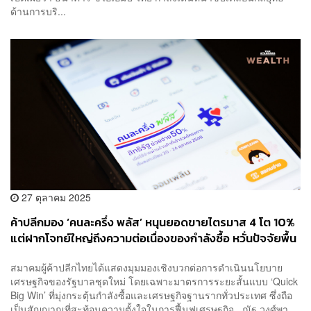
ด้านการบริ...
27 ตุลาคม 2025
ค้าปลีกมอง ‘คนละครึ่ง พลัส’ หนุนยอดขายไตรมาส 4 โต 10%
แต่ฝากโจทย์ใหญ่ถึงความต่อเนื่องของกำลังซื้อ หวั่นปัจจัยพื้น
ฐานด้านรายได้และหนี้ครัวเรือนยังฉุดรั้ง
สมาคมผู้ค้าปลีกไทยได้แสดงมุมมองเชิงบวกต่อการดำเนินนโยบาย
เศรษฐกิจของรัฐบาลชุดใหม่ โดยเฉพาะมาตรการระยะสั้นแบบ ‘Quick
Big Win’ ที่มุ่งกระตุ้นกำลังซื้อและเศรษฐกิจฐานรากทั่วประเทศ ซึ่งถือ
เป็นสัญญาณที่สะท้อนความตั้งใจในการฟื้นฟูเศรษฐกิจ ณัฐ วงศ์พา