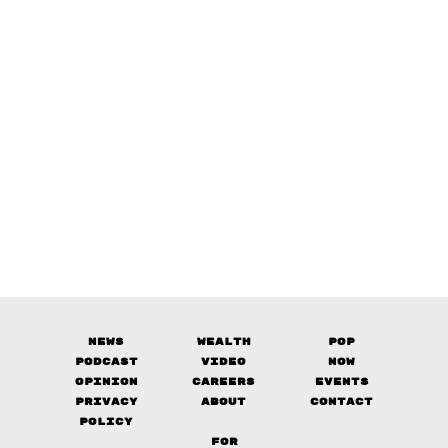
News
Wealth
Pop
Podcast
Video
Now
Opinion
Careers
Events
Privacy
About
Contact
Policy
FOR