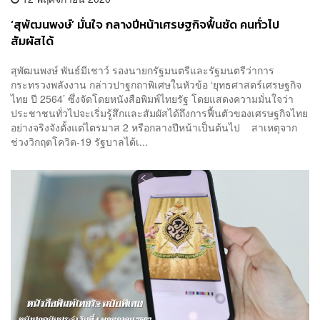
‘สุพัฒนพงษ์’ มั่นใจ กลางปีหน้าเศรษฐกิจฟื้นชัด คนทั่วไป
สัมผัสได้
สุพัฒนพงษ์ พันธ์มีเชาว์ รองนายกรัฐมนตรีและรัฐมนตรีว่าการ
กระทรวงพลังงาน กล่าวปาฐกถาพิเศษในหัวข้อ ‘ยุทธศาสตร์เศรษฐกิจ
ไทย ปี 2564’ ซึ่งจัดโดยหนังสือพิมพ์ไทยรัฐ โดยแสดงความมั่นใจว่า
ประชาชนทั่วไปจะเริ่มรู้สึกและสัมผัสได้ถึงการฟื้นตัวของเศรษฐกิจไทย
อย่างจริงจังตั้งแต่ไตรมาส 2 หรือกลางปีหน้าเป็นต้นไป สาเหตุจาก
ช่วงวิกฤตโควิด-19 รัฐบาลได้เ...