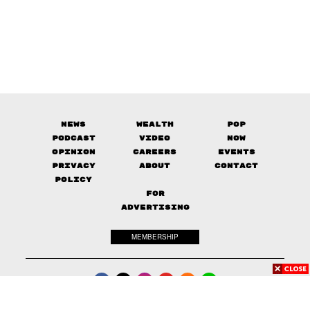
News
Wealth
Pop
Podcast
Video
Now
Opinion
Careers
Events
Privacy
About
Contact
Policy
FOR
ADVERTISING
MEMBERSHIP
© 2017-
2026
The Standard. All rights reserved.