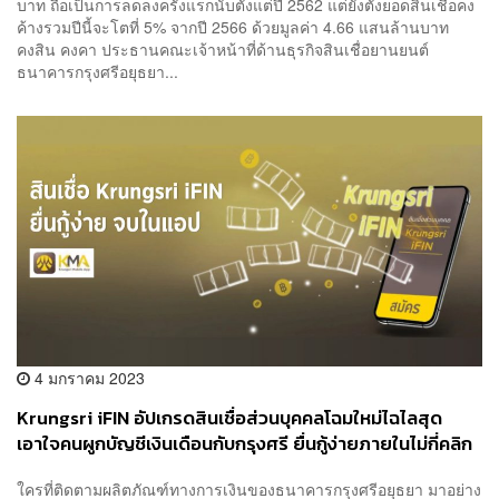
บาท ถือเป็นการลดลงครั้งแรกนับตั้งแต่ปี 2562 แต่ยังตั้งยอดสินเชื่อคง
ค้างรวมปีนี้จะโตที่ 5% จากปี 2566 ด้วยมูลค่า 4.66 แสนล้านบาท
คงสิน คงคา ประธานคณะเจ้าหน้าที่ด้านธุรกิจสินเชื่อยานยนต์
ธนาคารกรุงศรีอยุธยา...
4 มกราคม 2023
Krungsri iFIN อัปเกรดสินเชื่อส่วนบุคคลโฉมใหม่ไฉไลสุด
เอาใจคนผูกบัญชีเงินเดือนกับกรุงศรี ยื่นกู้ง่ายภายในไม่กี่คลิก
รู้ผลไวพร้อมรับเงินภายใน 1 วัน ดอกเบี้ยต่ำสุดแค่ 9.99%*
ใครที่ติดตามผลิตภัณฑ์ทางการเงินของธนาคารกรุงศรีอยุธยา มาอย่าง
[ADVERTORIAL]