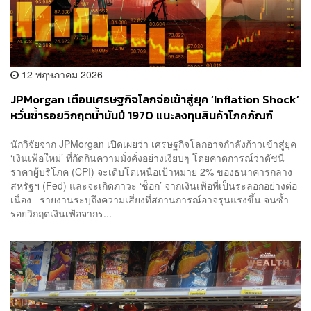
12 พฤษภาคม 2026
JPMorgan เตือนเศรษฐกิจโลกจ่อเข้าสู่ยุค ‘Inflation Shock’
หวั่นซ้ำรอยวิกฤตน้ำมันปี 1970 แนะลงทุนสินค้าโภคภัณฑ์
กระจายความเสี่ยง รักษาความมั่งคั่ง
นักวิจัยจาก JPMorgan เปิดเผยว่า เศรษฐกิจโลกอาจกำลังก้าวเข้าสู่ยุค
‘เงินเฟ้อใหม่’ ที่กัดกินความมั่งคั่งอย่างเงียบๆ โดยคาดการณ์ว่าดัชนี
ราคาผู้บริโภค (CPI) จะเติบโตเหนือเป้าหมาย 2% ของธนาคารกลาง
สหรัฐฯ (Fed) และจะเกิดภาวะ ‘ช็อก’ จากเงินเฟ้อที่เป็นระลอกอย่างต่อ
เนื่อง รายงานระบุถึงความเสี่ยงที่สถานการณ์อาจรุนแรงขึ้น จนซ้ำ
รอยวิกฤตเงินเฟ้อจากร...