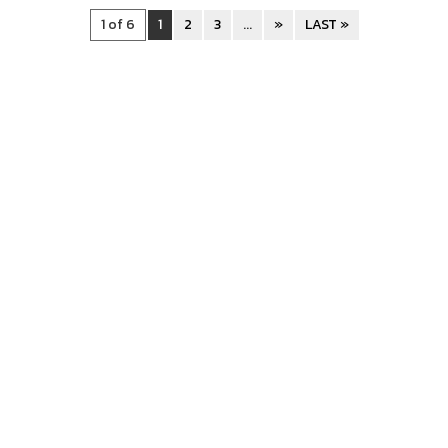
1 of 6
1
2
3
...
»
LAST »