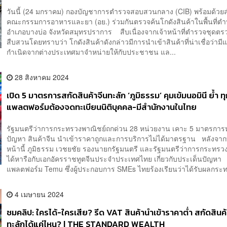
วันนี้ (24 มกราคม) กองบัญชาการตำรวจสอบสวนกลาง (CIB) พร้อมด้วย
คณะกรรมการอาหารและยา (อย.) ร่วมกันตรวจค้นโกดังสินค้าในพื้นที่ต
อำเภอบางบ่อ จังหวัดสมุทรปราการ สืบเนื่องจากเจ้าหน้าที่ตำรวจชุดตรว
สืบสวนโดยทราบว่า โกดังสินค้าดังกล่าวมีการนำเข้าสินค้าที่น่าเชื่อว่ามี
กำเนิดจากต่างประเทศมาจำหน่ายให้กับประชาชน แล...
28 สิงหาคม 2024
เปิด 5 มาตรการสกัดสินค้าจีนทะลัก ‘ภูมิธรรม’ คุมเข้มนอมินี ย้ำ ท
แพลตฟอร์มต้องจดทะเบียนนิติบุคคล-มีสำนักงานในไทย
รัฐมนตรีว่าการกระทรวงพาณิชย์ถกด่วน 28 หน่วยงาน เคาะ 5 มาตรการห
ปัญหา สินค้าจีน นำเข้าราคาถูกและการบริการไม่ได้มาตรฐาน หลังจากท
หน้านี้ ภูมิธรรม เวชยชัย รองนายกรัฐมนตรี และรัฐมนตรีว่าการกระทรว
ได้หารือกับเอกอัครราชทูตจีนประจำประเทศไทย เกี่ยวกับประเด็นปัญหา
แพลตฟอร์ม Temu ซึ่งผู้ประกอบการ SMEs ไทยร้องเรียนว่าได้รับผลกระท
4 เมษายน 2024
ชมคลิป: ใครได้-ใครเสีย? รีด VAT สินค้านำเข้าราคาต่ำ สกัดสินค้
ทะลักได้แค่ไหน? | THE STANDARD WEALTH