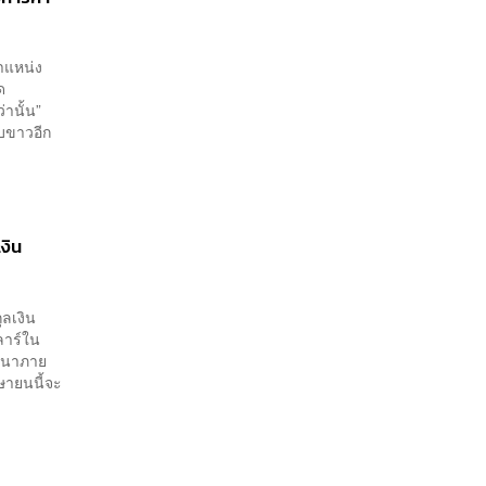
ำแหน่ง
ด
านั้น”
บขาวอีก
งิน
ุลเงิน
ลาร์ใน
ตินาภาย
ษายนนี้จะ