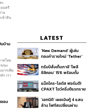
และ
ฐมนตรี
ย่าน
ำเข้าสิน
LATEST
็นบ้าน
‘New Demand’ ผู้เล่น
ทองคำรายใหม่ ‘Tether’
ตลาดไทย
 ในขณะ
ทรัมป์สั่งเก็บภาษี ‘โพลี
มากเพิ่ม
ซิลิคอน’ 15% พร้อมตั้ง
ลัก เรา
ราคาขั้นต่ำ ตัดกำลังจีน
แม็คโคร-โลตัส ฟอร์มดี!
CPAXT โชว์ครึ่งปีแรกราย
ได้ทะลุ 2.6 แสนล้าน เร่ง
‘เอกนิติ’ เผยเงินกู้ 4 แสน
ปรับโฉมสาขาใหม่ดันพื้นที่
านซอง
ล้าน โฟกัสเปลี่ยนผ่าน
เช่าโต
พลังงาน ลุ้น ‘ไทยช่วยไทย