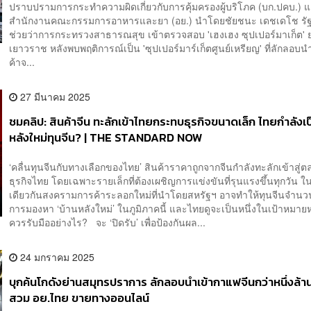
ปราบปรามการกระทำความผิดเกี่ยวกับการคุ้มครองผู้บริโภค (บก.ปคบ.) 
สำนักงานคณะกรรมการอาหารและยา (อย.) นำโดยชัยชนะ เดชเดโช รั
ช่วยว่าการกระทรวงสาธารณสุข เข้าตรวจสอบ 'เฮงเฮง ซุปเปอร์มาเก็ต' 
เยาวราช หลังพบพฤติการณ์เป็น 'ซุปเปอร์มาร์เก็ตศูนย์เหรียญ' ที่ลักลอบน
ค้าจ...
27 มีนาคม 2025
ชมคลิป: สินค้าจีน ทะลักเข้าไทยกระทบธุรกิจขนาดเล็ก ไทยกำลังเป
หลังใหม่ทุนจีน? | THE STANDARD NOW
‘คลื่นทุนจีนกับทางเลือกของไทย’ สินค้าราคาถูกจากจีนกำลังทะลักเข้าสู่
ธุรกิจไทย โดยเฉพาะรายเล็กที่ต้องเผชิญการแข่งขันที่รุนแรงขึ้นทุกวัน
เดียวกันสงครามการค้าระลอกใหม่ที่นำโดยสหรัฐฯ อาจทำให้ทุนจีนจำนวน
การมองหา ‘บ้านหลังใหม่’ ในภูมิภาคนี้ และไทยดูจะเป็นหนึ่งในเป้าหมายห
ควรรับมืออย่างไร? จะ ‘ปิดรับ’ เพื่อป้องกันผล...
24 มกราคม 2025
บุกค้นโกดังย่านสมุทรปราการ ลักลอบนำเข้ากาแฟจีนกว่าหนึ่งล้
สวม อย.ไทย ขายทางออนไลน์