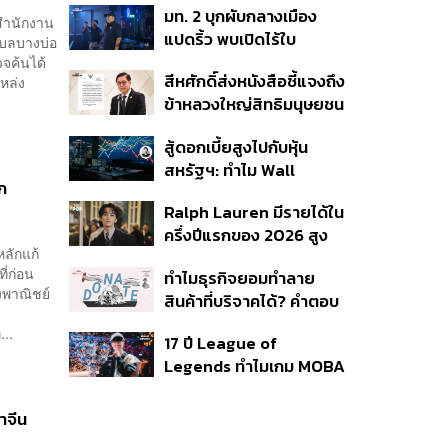
มท. 2 บุกผับกลางเมือง
พลัส’ เฟส 2 รอประเมิน
สำนักงาน
แปดริ้ว พบเปิดไร้ใบ
ความเหมาะสม
ำบลบางบ่อ
อนุญาต-เด็กต่ำกว่า 20 ปี
จค้นได้
สีหศักดิ์ส่งหนังสือชี้แจงถึง
แหล่ง
ใช้บริการ ฉี่ม่วง 32 ราย
ข้าหลวงใหญ่สิทธิมนุษยชน
จ่อปิด 5 ปี
กรณีรายงาน UN ‘คลาด
สู้ดอกเบี้ยสูงไปกับหุ้น
เคลื่อน-ไม่เป็นธรรม’
สหรัฐฯ: ทำไม Wall
ุก
Street ยังน่าลงทุนกว่าที่
Ralph Lauren มีรายได้ใน
คิด?
ครึ่งปีแรกของ 2026 สูง
ลักแก้
ขึ้นถึง 14%
ี่ก่อน
ทำไมธุรกิจยอมทำลาย
งพาณิชย์
สินค้าที่บริจาคได้? คำตอบ
อาจไม่ได้อยู่ที่จริยธรรมแต่
...
17 ปี League of
อยู่ที่ระบบภาษี
Legends ทำไมเกม MOBA
ในตำนานถึงไม่หายไปตาม
กาลเวลา?
าจีน