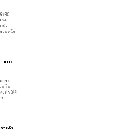
าที่มี
ต่าง
หวดัง
ส่วนหนึ่ง
าง-แมว
ดเผยว่า
น่ายใน
ะทำให้ผู้
ยก
มการค้า