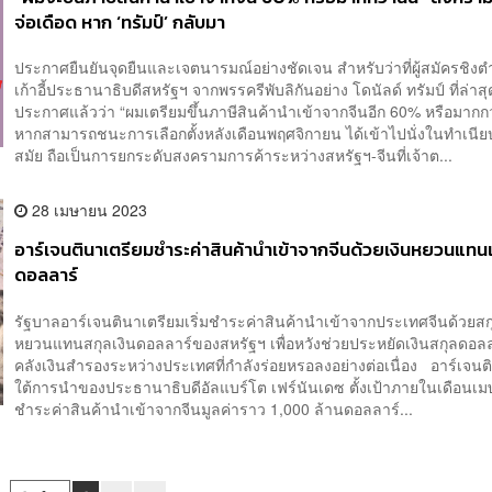
จ่อเดือด หาก ‘ทรัมป์’ กลับมา
ประกาศยืนยันจุดยืนและเจตนารมณ์อย่างชัดเจน สำหรับว่าที่ผู้สมัครชิงต
เก้าอี้ประธานาธิบดีสหรัฐฯ จากพรรครีพับลิกันอย่าง โดนัลด์ ทรัมป์ ที่ล่าสุ
ประกาศแล้วว่า “ผมเตรียมขึ้นภาษีสินค้านำเข้าจากจีนอีก 60% หรือมากกว่
หากสามารถชนะการเลือกตั้งหลังเดือนพฤศจิกายน ได้เข้าไปนั่งในทำเนีย
สมัย ถือเป็นการยกระดับสงครามการค้าระหว่างสหรัฐฯ-จีนที่เจ้าต...
28 เมษายน 2023
อาร์เจนตินาเตรียมชำระค่าสินค้านำเข้าจากจีนด้วยเงินหยวนแทนเ
ดอลลาร์
รัฐบาลอาร์เจนตินาเตรียมเริ่มชำระค่าสินค้านำเข้าจากประเทศจีนด้วยสก
หยวนแทนสกุลเงินดอลลาร์ของสหรัฐฯ เพื่อหวังช่วยประหยัดเงินสกุลดอล
คลังเงินสำรองระหว่างประเทศที่กำลังร่อยหรอลงอย่างต่อเนื่อง อาร์เจน
ใต้การนำของประธานาธิบดีอัลแบร์โต เฟร์นันเดซ ตั้งเป้าภายในเดือนเม
ชำระค่าสินค้านำเข้าจากจีนมูลค่าราว 1,000 ล้านดอลลาร์...