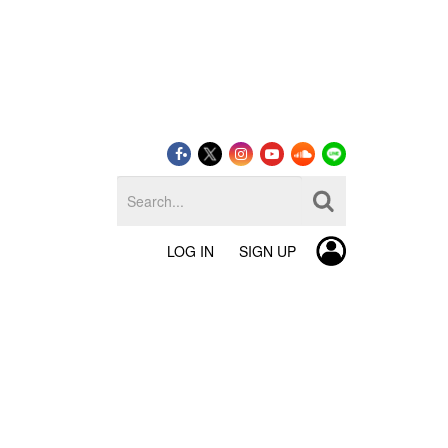
LOG IN
SIGN UP