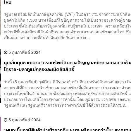
ไหน
รัฐบาลเตรียมจัดเก็บภาษีมูลค่าเพิ่ม (VAT) ในอัตรา 7% จากการนำเข้าสินค้
มูลค่าไม่เกิน 1,500 บาท เพื่อแก้ไขปัญหาความไม่เป็นธรรมระหว่างผู้ขาย
ประเทศ ซึ่งไม่ต้องเสียภาษีมูลค่าเพิ่ม กับผู้ขายในประเทศ ความเคลื่อนไ
กล่าวมีขึ้นหลังมีกรณีสินค้าจีนราคาถูกจำนวนมากทะลักเข้าตลาดไทย ซึ่ง
เป็นผลมาจากภาวะที่สินค้าจีนถูกกีดกันจากประเ...
5 กุมภาพันธ์ 2024
คุมเข้มทุกชายแดน! กรมทรัพย์สินทางปัญญาสกัดกางเกงลายช้
โคราช-ปลาทูแม่กลองละเมิดลิขสิทธิ์
วันนี้ (5 กุมภาพันธ์) วุฒิไกร ลีวีระพันธุ์ อธิบดีกรมทรัพย์สินทางปัญญา เปิ
จากกรณีที่มีข่าวการนำเข้ากางเกงลายช้างที่ผลิตจากต่างประเทศมาจำห
ประเทศไทยเป็นจำนวนมาก ซึ่งส่งผลกระทบต่อสิทธิของเจ้าของลิขสิทธิ์ แล
ประกอบการไทยเสียโอกาสทางการค้านั้น โดย ภูมิธรรม เวชยชัย รองนา
รัฐมนตรี และรัฐมนตรีว่าการกระทรวงพาณิชย์ ได้สั่งการด่วนให้กรมท...
5 กุมภาพันธ์ 2024
“ผมจะขึ้นภาษีสินค้านำเข้าจากจีน 60% หรือมากกว่านั้น” สงครา