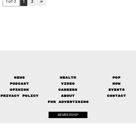
1 of 2
1
2
»
News
Wealth
Pop
Podcast
Video
Now
Opinion
Careers
Events
Privacy Policy
About
Contact
FOR ADVERTISING
MEMBERSHIP