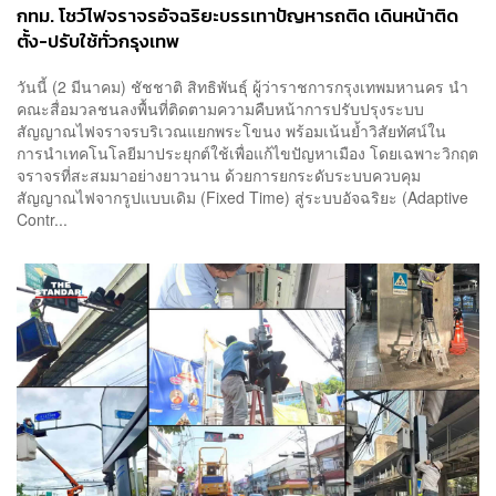
กทม. โชว์ไฟจราจรอัจฉริยะบรรเทาปัญหารถติด เดินหน้าติด
ตั้ง-ปรับใช้ทั่วกรุงเทพ
วันนี้ (2 มีนาคม) ชัชชาติ สิทธิพันธุ์ ผู้ว่าราชการกรุงเทพมหานคร นำ
คณะสื่อมวลชนลงพื้นที่ติดตามความคืบหน้าการปรับปรุงระบบ
สัญญาณไฟจราจรบริเวณแยกพระโขนง พร้อมเน้นย้ำวิสัยทัศน์ใน
การนำเทคโนโลยีมาประยุกต์ใช้เพื่อแก้ไขปัญหาเมือง โดยเฉพาะวิกฤต
จราจรที่สะสมมาอย่างยาวนาน ด้วยการยกระดับระบบควบคุม
สัญญาณไฟจากรูปแบบเดิม (Fixed Time) สู่ระบบอัจฉริยะ (Adaptive
Contr...