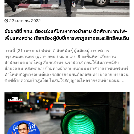
22 เมษายน 2022
ชัชชาติชี้ กทม. ต้องเร่งแกัปัญหาทางม้าลาย ติดสัญญาณไฟ-
เพิ่มแสงสว่าง เรียกร้องผู้ขับขี่เคารพกฎจราจรและสิทธิคนเดิน
ถนน
วานนี้ (21 เมษายน) ชัชชาติ สิทธิพันธุ์ ผู้สมัครผู้ว่าราชการ
กรุงเทพมหานคร (ผู้ว่าฯ กทม.) หมายเลข 8 ลงพื้นที่หาเสียงย่าน
สำนักงานขนาดใหญ่ สี่แยกสาทร-นราธิวาส ก่อนให้สัมภาษณ์กับ
สื่อมวลชน หลังทดลองข้ามทางม้าลายบนถนนนราธิวาสราชนครินทร์
ทำให้พบปัญหารถยนต์และรถจักรยานยนต์จอดทับทางม้าลาย บางส่วน
ขับขี่ด้วยความเร็วสูงโดยไม่สนใจสัญญาณไฟจราจรคนข้ามถนน ...