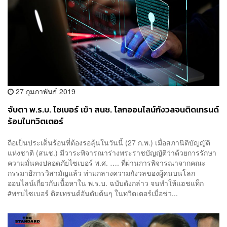
27 กุมภาพันธ์ 2019
จับตา พ.ร.บ. ไซเบอร์ เข้า สนช. โลกออนไลน์กังวลจนติดเทรนด์
ร้อนในทวิตเตอร์
ถือเป็นประเด็นร้อนที่ต้องรอลุ้นในวันนี้ (27 ก.พ.) เมื่อสภานิติบัญญัติ
แห่งชาติ (สนช.) มีวาระพิจารณาร่างพระราชบัญญัติว่าด้วยการรักษา
ความมั่นคงปลอดภัยไซเบอร์ พ.ศ. …. ที่ผ่านการพิจารณาจากคณะ
กรรมาธิการวิสามัญแล้ว ท่ามกลางความกังวลของผู้คนบนโลก
ออนไลน์เกี่ยวกับเนื้อหาใน พ.ร.บ. ฉบับดังกล่าว จนทำให้แฮชแท็ก
#พรบไซเบอร์ ติดเทรนด์อันดับต้นๆ ในทวิตเตอร์เมื่อช่ว...