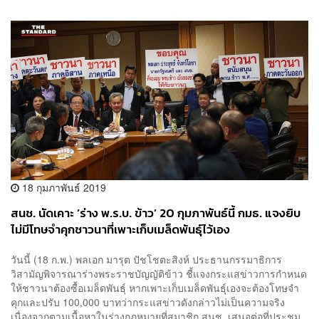
18 กุมภาพันธ์ 2019
สนช. นัดเคาะ ‘ร่าง พ.ร.บ. ข้าว’ 20 กุมภาพันธ์นี้ กมธ. แจงยิบ
ไม่มีโทษจำคุกชาวนาที่เพาะเก็บเมล็ดพันธุ์ไว้เอง
วันนี้ (18 ก.พ.) พลเอก มารุต ปัชโชตะสิงห์ ประธานกรรมาธิการ
วิสามัญพิจารณาร่างพระราชบัญญัติข้าว ชี้แจงกระแสข่าวการกำหนด
ให้ชาวนาต้องซื้อเมล็ดพันธุ์ หากเพาะเก็บเมล็ดพันธุ์เองจะต้องโทษจำ
คุกและปรับ 100,000 บาทว่ากระแสข่าวดังกล่าวไม่เป็นความจริง
เนื่องจากตามเนื้อหาในร่างกฎหมายที่สมาชิก สนช. เสนอต่อที่ประชุม