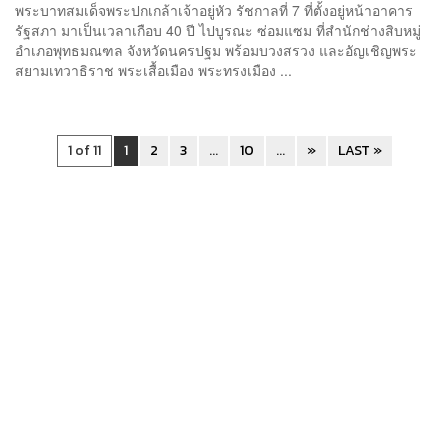
พระบาทสมเด็จพระปกเกล้าเจ้าอยู่หัว รัชกาลที่ 7 ที่ตั้งอยู่หน้าอาคาร
รัฐสภา มาเป็นเวลาเกือบ 40 ปี ไปบูรณะ ซ่อมแซม ที่สำนักช่างสิบหมู่
อำเภอพุทธมณฑล จังหวัดนครปฐม พร้อมบวงสรวง และอัญเชิญพระ
สยามเทวาธิราช พระเสื้อเมือง พระทรงเมือง ...
1 of 11
1
2
3
...
10
...
»
LAST »