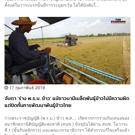
ตั้งแต่ในวาระแรกนั้นมีการระบุยกเว้น ไม่ได้บังคับใ...
17 กุมภาพันธ์ 2019
จับตา ‘ร่าง พ.ร.บ. ข้าว’ แม้ชาวนามีเมล็ดพันธุ์ข้าวไม่มีความผิด
แต่ปิดกั้นการพัฒนาพันธุ์ข้าวไทย
ร่างพระราชบัญญัติ (พ.ร.บ.) ข้าว พ.ศ.... เกิดจากการร่วมกันเสนอของ
สมาชิกสภานิติบัญญัติแห่งชาติ (สนช.) ปัจจุบันได้ผ่าน สนช. ในวาระ
ที่ 1 (ขั้นรับหลักการ) และคณะกรรมาธิการฯ ได้ทำการแก้ไขเสร็จแล้ว