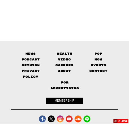
News
Wealth
Pop
Podcast
Video
Now
Opinion
Careers
Events
Privacy
About
Contact
Policy
FOR
ADVERTISING
MEMBERSHIP